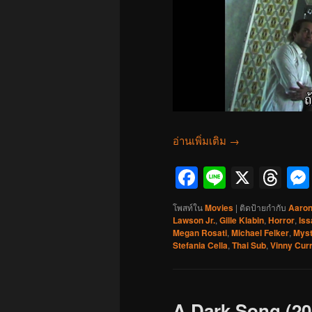
อ่านเพิ่มเติม
→
Facebook
Line
X
Th
โพสท์ใน
Movies
|
ติดป้ายกำกับ
Aaron
Lawson Jr.
,
Gille Klabin
,
Horror
,
Iss
Megan Rosati
,
Michael Felker
,
Myst
Stefania Cella
,
Thai Sub
,
Vinny Cur
A Dark Song (2