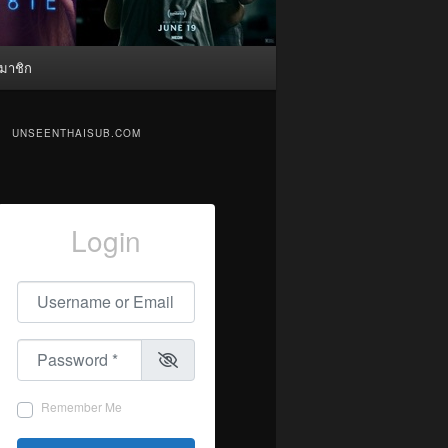
มาชิก
UNSEENTHAISUB.COM
Login
Username or Email
*
Password
*
Remember Me