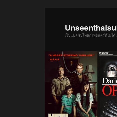
ข้าม
ข้าม
ไป
ไป
ยัง
บทความ
Unseenthais
เนื้อหา
รอง
เว็บแปลซับไทยภาพยนตร์ที่ไม่ไ
หลัก