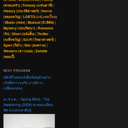
(ครอบครัว)
|
Fantasy (แฟนตาซี)
|
History (ประวัติศาสตร์)
|
Horror
(สยองขวัญ)
|
LGBTQ (
เกย์
,
เลสเบี้ยน
)
|
Music (เพลง)
|
Musical (มิวสิคัล)
|
Mystery (ปมปริศนา)
|
Romance
(รัก)
|
Short (หนังสั้น)
|
Thriller
(ระทึกขวัญ)
|
Sci-Fi (วิทยาศาสตร์)
|
Sport (กีฬา)
|
War (สงคราม)
|
Western (คาวบอย)
|
Zombie
(ซอมบี้)
NEXT PROGRAM
คลิกที่โปสเตอร์เพื่อเปิดดูตัวอย่าง
(วันที่คร่าวๆ ครับ อาจมีการ
เปลี่ยนแปลง)
อา 9 ส.ค. – Spring Wind – The
Awakening (2026) สายลมเปลี่ยน
ทิศ ปวงประชาตื่นรู้