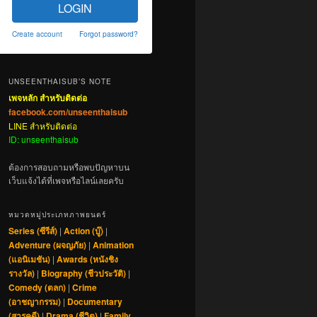
LOGIN
Create account
Forgot password?
UNSEENTHAISUB’S NOTE
เพจหลัก สำหรับติดต่อ
facebook.com/unseenthaisub
LINE สำหรับติดต่อ
ID: unseenthaisub
ต้องการสอบถามหรือพบปัญหาบน
เว็บแจ้งได้ที่เพจหรือไลน์เลยครับ
หมวดหมู่ประเภทภาพยนตร์
Series (ซีรีส์)
|
Action (บู๊)
|
Adventure (ผจญภัย)
|
Animation
(แอนิเมชัน)
|
Awards (หนังชิง
รางวัล)
|
Biography (ชีวประวัติ)
|
Comedy (ตลก)
|
Crime
(อาชญากรรม)
|
Documentary
(สารคดี)
|
Drama (ชีวิต)
|
Family