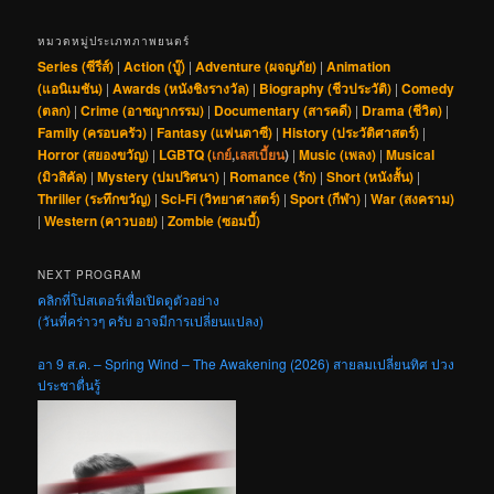
หมวดหมู่ประเภทภาพยนตร์
Series (ซีรีส์)
|
Action (บู๊)
|
Adventure (ผจญภัย)
|
Animation
(แอนิเมชัน)
|
Awards (หนังชิงรางวัล)
|
Biography (ชีวประวัติ)
|
Comedy
(ตลก)
|
Crime (อาชญากรรม)
|
Documentary (สารคดี)
|
Drama (ชีวิต)
|
Family (ครอบครัว)
|
Fantasy (แฟนตาซี)
|
History (ประวัติศาสตร์)
|
Horror (สยองขวัญ)
|
LGBTQ (
เกย์
,
เลสเบี้ยน
)
|
Music (เพลง)
|
Musical
(มิวสิคัล)
|
Mystery (ปมปริศนา)
|
Romance (รัก)
|
Short (หนังสั้น)
|
Thriller (ระทึกขวัญ)
|
Sci-Fi (วิทยาศาสตร์)
|
Sport (กีฬา)
|
War (สงคราม)
|
Western (คาวบอย)
|
Zombie (ซอมบี้)
NEXT PROGRAM
คลิกที่โปสเตอร์เพื่อเปิดดูตัวอย่าง
(วันที่คร่าวๆ ครับ อาจมีการเปลี่ยนแปลง)
อา 9 ส.ค. – Spring Wind – The Awakening (2026) สายลมเปลี่ยนทิศ ปวง
ประชาตื่นรู้