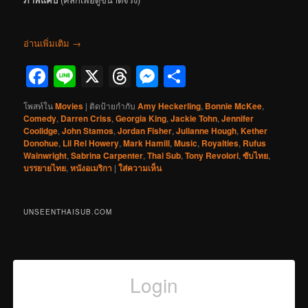
อ่านเพิ่มเติม
→
Facebook
Line
X
Threads
Messenger
Share
โพสท์ใน
Movies
|
ติดป้ายกำกับ
Amy Heckerling
,
Bonnie McKee
,
Comedy
,
Darren Criss
,
Georgia King
,
Jackie Tohn
,
Jennifer
Coolidge
,
John Stamos
,
Jordan Fisher
,
Julianne Hough
,
Kether
Donohue
,
Lil Rel Howery
,
Mark Hamill
,
Music
,
Royalties
,
Rufus
Wainwright
,
Sabrina Carpenter
,
Thai Sub
,
Tony Revolori
,
ซับไทย
,
บรรยายไทย
,
หนังอเมริกา
|
ใส่ความเห็น
UNSEENTHAISUB.COM
Login