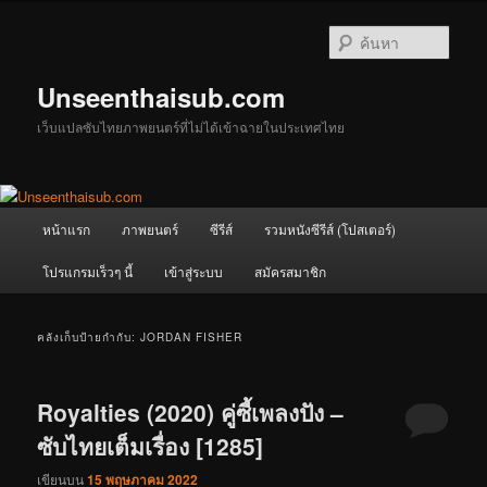
ข้าม
ข้าม
ไป
ไป
ค้นหา
ยัง
บทความ
เนื้อหา
รอง
Unseenthaisub.com
หลัก
เว็บแปลซับไทยภาพยนตร์ที่ไม่ได้เข้าฉายในประเทศไทย
เมนู
หน้าแรก
ภาพยนตร์
ซีรีส์
รวมหนังซีรีส์ (โปสเตอร์)
หลัก
โปรแกรมเร็วๆ นี้
เข้าสู่ระบบ
สมัครสมาชิก
คลังเก็บป้ายกำกับ:
JORDAN FISHER
Royalties (2020) คู่ซี้เพลงปัง –
ซับไทยเต็มเรื่อง [1285]
เขียนบน
15 พฤษภาคม 2022