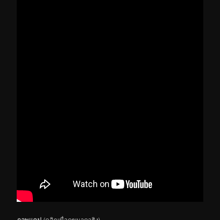
ภาพแคป
(คลิกเพื่อดูขนาดจริง)