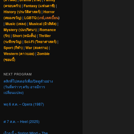
(ครอบครัว)
|
Fantasy (แฟนตาซี)
|
History (ประวัติศาสตร์)
|
Horror
(สยองขวัญ)
|
LGBTQ (
เกย์
,
เลสเบี้ยน
)
|
Music (เพลง)
|
Musical (มิวสิคัล)
|
Mystery (ปมปริศนา)
|
Romance
(รัก)
|
Short (หนังสั้น)
|
Thriller
(ระทึกขวัญ)
|
Sci-Fi (วิทยาศาสตร์)
|
Sport (กีฬา)
|
War (สงคราม)
|
Western (คาวบอย)
|
Zombie
(ซอมบี้)
NEXT PROGRAM
คลิกที่โปสเตอร์เพื่อเปิดดูตัวอย่าง
(วันที่คร่าวๆ ครับ อาจมีการ
เปลี่ยนแปลง)
พฤ 6 ส.ค. – Opera (1987)
ศ 7 ส.ค. – Heel (2025)
เร็วๆ นี้ – Spring Wind – The