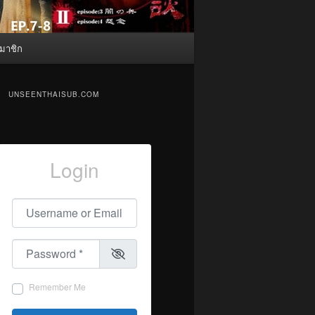
มาชิก
UNSEENTHAISUB.COM
Login
Username or Email
*
Password
*
Remember Me