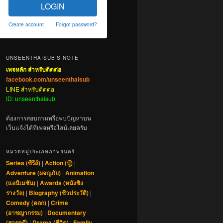
LOGIN
Create account
Forgot password?
UNSEENTHAISUB’S NOTE
เพจหลัก สำหรับติดต่อ
facebook.com/unseenthaisub
LINE สำหรับติดต่อ
ID: unseenthaisub
ต้องการสอบถามหรือพบปัญหาบน
เว็บแจ้งได้ที่เพจหรือไลน์เลยครับ
หมวดหมู่ประเภทภาพยนตร์
Series (ซีรีส์)
|
Action (บู๊)
|
Adventure (ผจญภัย)
|
Animation
(แอนิเมชัน)
|
Awards (หนังชิง
รางวัล)
|
Biography (ชีวประวัติ)
|
Comedy (ตลก)
|
Crime
(อาชญากรรม)
|
Documentary
(สารคดี)
|
Drama (ชีวิต)
|
Family