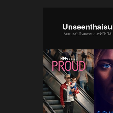
ข้าม
ข้าม
ไป
ไป
ยัง
บทความ
Unseenthais
เนื้อหา
รอง
เว็บแปลซับไทยภาพยนตร์ที่ไม่ไ
หลัก