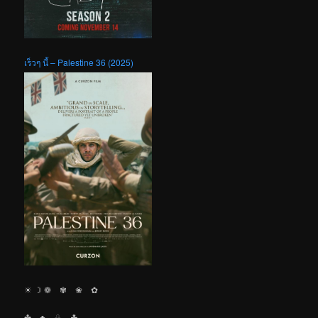
เร็วๆ นี้ – Palestine 36 (2025)
☀︎ ☽ ❁ ✾ ❀ ✿
✤ ♣︎ ♧ ☘︎