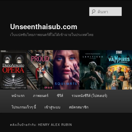
ข้าม
ข้าม
ไป
ไป
ค้นหา
ยัง
บทความ
เนื้อหา
รอง
Unseenthaisub.com
หลัก
เว็บแปลซับไทยภาพยนตร์ที่ไม่ได้เข้าฉายในประเทศไทย
เมนู
หน้าแรก
ภาพยนตร์
ซีรีส์
รวมหนังซีรีส์ (โปสเตอร์)
หลัก
โปรแกรมเร็วๆ นี้
เข้าสู่ระบบ
สมัครสมาชิก
คลังเก็บป้ายกำกับ:
HENRY ALEX RUBIN