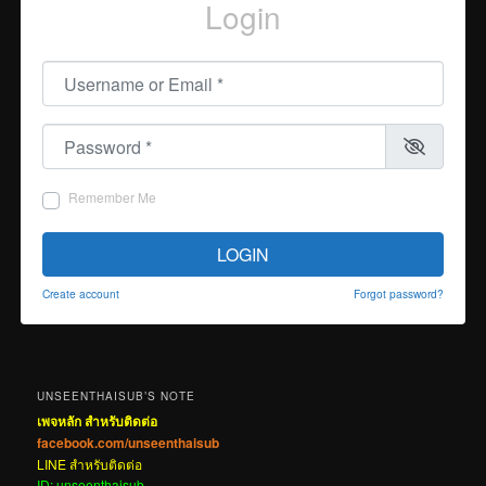
Login
Username or Email
*
Password
*
Remember Me
LOGIN
Create account
Forgot password?
UNSEENTHAISUB’S NOTE
เพจหลัก สำหรับติดต่อ
facebook.com/unseenthaisub
LINE สำหรับติดต่อ
ID: unseenthaisub