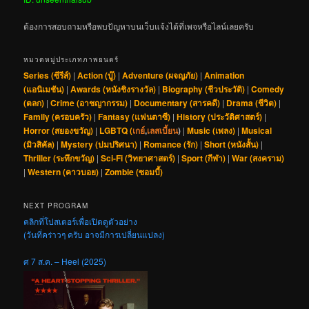
ต้องการสอบถามหรือพบปัญหาบนเว็บแจ้งได้ที่เพจหรือไลน์เลยครับ
หมวดหมู่ประเภทภาพยนตร์
Series (ซีรีส์)
|
Action (บู๊)
|
Adventure (ผจญภัย)
|
Animation
(แอนิเมชัน)
|
Awards (หนังชิงรางวัล)
|
Biography (ชีวประวัติ)
|
Comedy
(ตลก)
|
Crime (อาชญากรรม)
|
Documentary (สารคดี)
|
Drama (ชีวิต)
|
Family (ครอบครัว)
|
Fantasy (แฟนตาซี)
|
History (ประวัติศาสตร์)
|
Horror (สยองขวัญ)
|
LGBTQ (
เกย์
,
เลสเบี้ยน
)
|
Music (เพลง)
|
Musical
(มิวสิคัล)
|
Mystery (ปมปริศนา)
|
Romance (รัก)
|
Short (หนังสั้น)
|
Thriller (ระทึกขวัญ)
|
Sci-Fi (วิทยาศาสตร์)
|
Sport (กีฬา)
|
War (สงคราม)
|
Western (คาวบอย)
|
Zombie (ซอมบี้)
NEXT PROGRAM
คลิกที่โปสเตอร์เพื่อเปิดดูตัวอย่าง
(วันที่คร่าวๆ ครับ อาจมีการเปลี่ยนแปลง)
ศ 7 ส.ค. – Heel (2025)