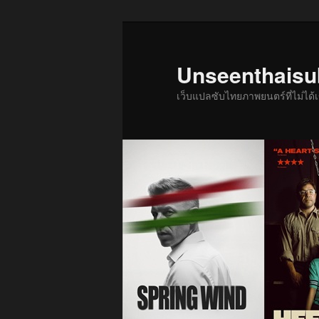
ข้าม
ข้าม
ไป
ไป
ยัง
บทความ
Unseenthais
เนื้อหา
รอง
เว็บแปลซับไทยภาพยนตร์ที่ไม่ไ
หลัก