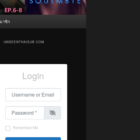
มาชิก
UNSEENTHAISUB.COM
Login
Username or Email
*
Password
*
Remember Me