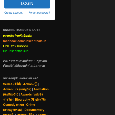
LOGIN
Create account
Forgot password?
UNSEENTHAISUB’S NOTE
เพจหลัก สำหรับติดต่อ
facebook.com/unseenthaisub
LINE สำหรับติดต่อ
ID: unseenthaisub
ต้องการสอบถามหรือพบปัญหาบน
เว็บแจ้งได้ที่เพจหรือไลน์เลยครับ
หมวดหมู่ประเภทภาพยนตร์
Series (ซีรีส์)
|
Action (บู๊)
|
Adventure (ผจญภัย)
|
Animation
(แอนิเมชัน)
|
Awards (หนังชิง
รางวัล)
|
Biography (ชีวประวัติ)
|
Comedy (ตลก)
|
Crime
(อาชญากรรม)
|
Documentary
(สารคดี)
|
Drama (ชีวิต)
|
Family