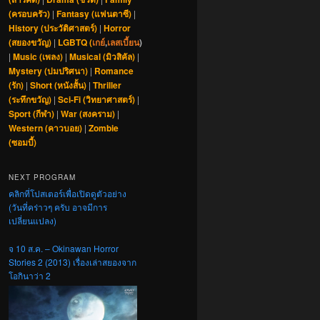
(ครอบครัว)
|
Fantasy (แฟนตาซี)
|
History (ประวัติศาสตร์)
|
Horror
(สยองขวัญ)
|
LGBTQ (
เกย์
,
เลสเบี้ยน
)
|
Music (เพลง)
|
Musical (มิวสิคัล)
|
Mystery (ปมปริศนา)
|
Romance
(รัก)
|
Short (หนังสั้น)
|
Thriller
(ระทึกขวัญ)
|
Sci-Fi (วิทยาศาสตร์)
|
Sport (กีฬา)
|
War (สงคราม)
|
Western (คาวบอย)
|
Zombie
(ซอมบี้)
NEXT PROGRAM
คลิกที่โปสเตอร์เพื่อเปิดดูตัวอย่าง
(วันที่คร่าวๆ ครับ อาจมีการ
เปลี่ยนแปลง)
จ 10 ส.ค. – Okinawan Horror
Stories 2 (2013) เรื่องเล่าสยองจาก
โอกินาว่า 2