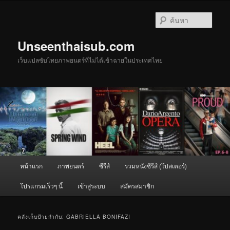
ข้าม
ข้าม
ไป
ไป
ค้นหา
ยัง
บทความ
เนื้อหา
รอง
Unseenthaisub.com
หลัก
เว็บแปลซับไทยภาพยนตร์ที่ไม่ได้เข้าฉายในประเทศไทย
เมนู
หน้าแรก
ภาพยนตร์
ซีรีส์
รวมหนังซีรีส์ (โปสเตอร์)
หลัก
โปรแกรมเร็วๆ นี้
เข้าสู่ระบบ
สมัครสมาชิก
คลังเก็บป้ายกำกับ:
GABRIELLA BONIFAZI