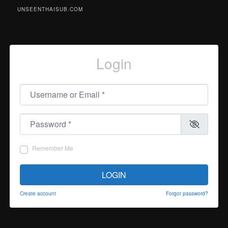
UNSEENTHAISUB.COM
Login
Username or Email
*
Password
*
Remember Me
LOGIN
Create account
Forgot password?