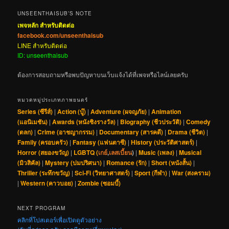
UNSEENTHAISUB’S NOTE
เพจหลัก สำหรับติดต่อ
facebook.com/unseenthaisub
LINE สำหรับติดต่อ
ID: unseenthaisub
ต้องการสอบถามหรือพบปัญหาบนเว็บแจ้งได้ที่เพจหรือไลน์เลยครับ
หมวดหมู่ประเภทภาพยนตร์
Series (ซีรีส์)
|
Action (บู๊)
|
Adventure (ผจญภัย)
|
Animation
(แอนิเมชัน)
|
Awards (หนังชิงรางวัล)
|
Biography (ชีวประวัติ)
|
Comedy
(ตลก)
|
Crime (อาชญากรรม)
|
Documentary (สารคดี)
|
Drama (ชีวิต)
|
Family (ครอบครัว)
|
Fantasy (แฟนตาซี)
|
History (ประวัติศาสตร์)
|
Horror (สยองขวัญ)
|
LGBTQ (
เกย์
,
เลสเบี้ยน
)
|
Music (เพลง)
|
Musical
(มิวสิคัล)
|
Mystery (ปมปริศนา)
|
Romance (รัก)
|
Short (หนังสั้น)
|
Thriller (ระทึกขวัญ)
|
Sci-Fi (วิทยาศาสตร์)
|
Sport (กีฬา)
|
War (สงคราม)
|
Western (คาวบอย)
|
Zombie (ซอมบี้)
NEXT PROGRAM
คลิกที่โปสเตอร์เพื่อเปิดดูตัวอย่าง