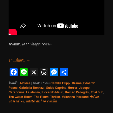
ภาพแคป
(คลิกเพื่อดูขนาดจริง)
อ่านเพิ่มเติม
→
Facebook
Line
X
Threads
Messenger
Share
โพสท์ใน
Movies
|
ติดป้ายกำกับ
Camilla Filippi
,
Drama
,
Edoardo
Pesce
,
Gabriella Bonifazi
,
Guido Caprino
,
Horror
,
Jacopo
Caradonna
,
La stanza
,
Riccardo Mauri
,
Romeo Pellegrini
,
Thai Sub
,
The Guest Room
,
The Room
,
Thriller
,
Valentina Piersanti
,
ซับไทย
,
บรรยายไทย
,
หนังอิตาลี
|
ใส่ความเห็น