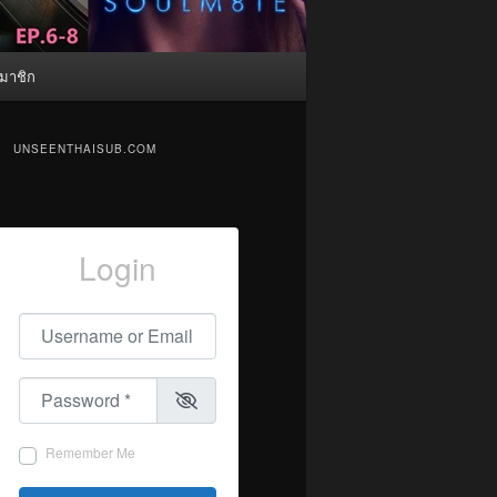
มาชิก
UNSEENTHAISUB.COM
Login
Username or Email
*
Password
*
Remember Me