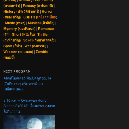
(ครอบครัว)
|
Fantasy (แฟนตาซี)
|
History (ประวัติศาสตร์)
|
Horror
(สยองขวัญ)
|
LGBTQ (
เกย์
,
เลสเบี้ยน
)
|
Music (เพลง)
|
Musical (มิวสิคัล)
|
Mystery (ปมปริศนา)
|
Romance
(รัก)
|
Short (หนังสั้น)
|
Thriller
(ระทึกขวัญ)
|
Sci-Fi (วิทยาศาสตร์)
|
Sport (กีฬา)
|
War (สงคราม)
|
Western (คาวบอย)
|
Zombie
(ซอมบี้)
NEXT PROGRAM
คลิกที่โปสเตอร์เพื่อเปิดดูตัวอย่าง
(วันที่คร่าวๆ ครับ อาจมีการ
เปลี่ยนแปลง)
จ 10 ส.ค. – Okinawan Horror
Stories 2 (2013) เรื่องเล่าสยองจาก
โอกินาว่า 2