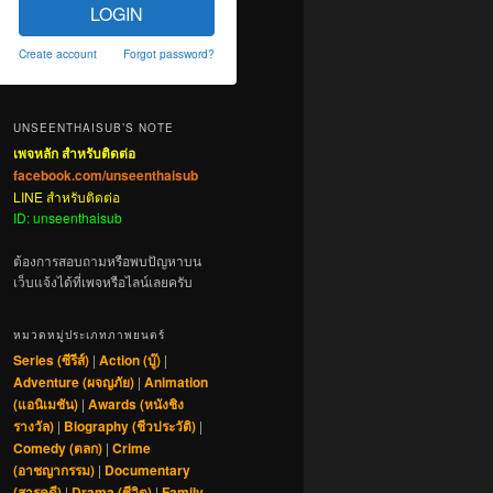
LOGIN
Create account
Forgot password?
UNSEENTHAISUB’S NOTE
เพจหลัก สำหรับติดต่อ
facebook.com/unseenthaisub
LINE สำหรับติดต่อ
ID: unseenthaisub
ต้องการสอบถามหรือพบปัญหาบน
เว็บแจ้งได้ที่เพจหรือไลน์เลยครับ
หมวดหมู่ประเภทภาพยนตร์
Series (ซีรีส์)
|
Action (บู๊)
|
Adventure (ผจญภัย)
|
Animation
(แอนิเมชัน)
|
Awards (หนังชิง
รางวัล)
|
Biography (ชีวประวัติ)
|
Comedy (ตลก)
|
Crime
(อาชญากรรม)
|
Documentary
(สารคดี)
|
Drama (ชีวิต)
|
Family