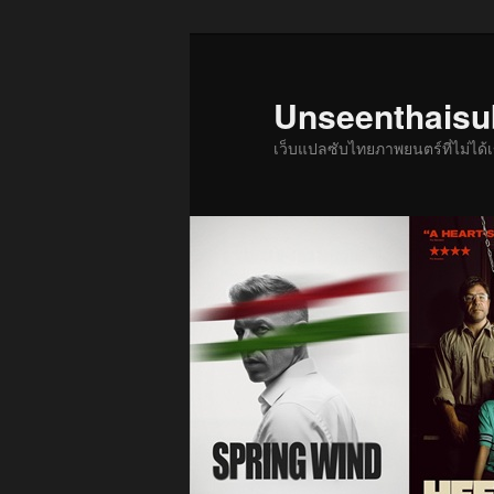
ข้าม
ข้าม
ไป
ไป
ยัง
บทความ
Unseenthais
เนื้อหา
รอง
เว็บแปลซับไทยภาพยนตร์ที่ไม่ไ
หลัก