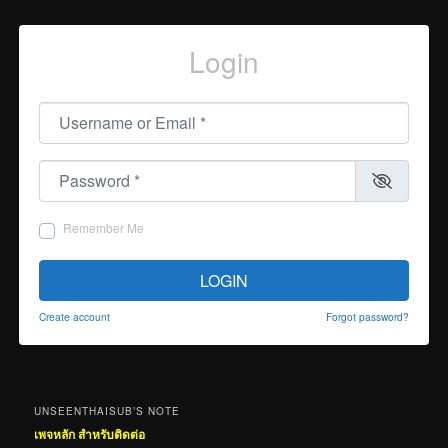
Login
Username or Email
*
Password
*
Remember Me
LOGIN
Create account
Forgot password?
UNSEENTHAISUB’S NOTE
เพจหลัก สำหรับติดต่อ