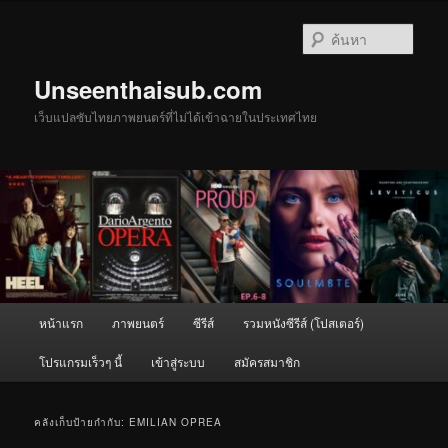
ข้าม
ข้าม
ไป
ไป
ค้นหา
ยัง
บทความ
เนื้อหา
รอง
Unseenthaisub.com
หลัก
เว็บแปลซับไทยภาพยนตร์ที่ไม่ได้เข้าฉายในประเทศไทย
เมนู
หน้าแรก
ภาพยนตร์
ซีรีส์
รวมหนังซีรีส์ (โปสเตอร์)
หลัก
โปรแกรมเร็วๆ นี้
เข้าสู่ระบบ
สมัครสมาชิก
คลังเก็บป้ายกำกับ:
EMILIAN OPREA