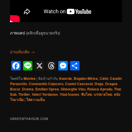
ภาพแคป
(คลิกเพื่อดูขนาดจริง)
อ่านเพิ่มเติม
→
Facebook
Line
X
Threads
Messenger
Share
โพสท์ใน
Movies
|
ติดป้ายกำกับ
Awards
,
Bogdan Mirica
,
Câini
,
Catalin
Paraschiv
,
Constantin Cojocaru
,
Costel Cascaval
,
Dogs
,
Dragos
Bucur
,
Drama
,
Emilian Oprea
,
Gheorghe Visu
,
Raluca Aprodu
,
Thai
Sub
,
Thriller
,
Valeri Yordanov
,
Vlad Ivanov
,
ซับไทย
,
บรรยายไทย
,
หนัง
โรมาเนีย
|
ใส่ความเห็น
UNSEENTHAISUB.COM