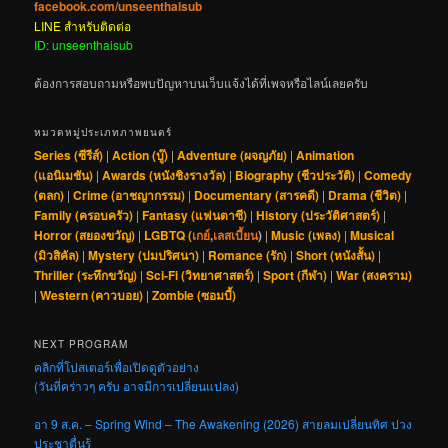
facebook.com/unseenthaisub
LINE สำหรับติดต่อ
ID: unseenthaisub
ต้องการสอบถามหรือพบปัญหาบนเว็บแจ้งได้ที่เพจหรือไลน์เลยครับ
หมวดหมู่ประเภทภาพยนตร์
Series (ซีรีส์)
|
Action (บู๊)
|
Adventure (ผจญภัย)
|
Animation
(แอนิเมชัน)
|
Awards (หนังชิงรางวัล)
|
Biography (ชีวประวัติ)
|
Comedy
(ตลก)
|
Crime (อาชญากรรม)
|
Documentary (สารคดี)
|
Drama (ชีวิต)
|
Family (ครอบครัว)
|
Fantasy (แฟนตาซี)
|
History (ประวัติศาสตร์)
|
Horror (สยองขวัญ)
|
LGBTQ (
เกย์
,
เลสเบี้ยน
)
|
Music (เพลง)
|
Musical
(มิวสิคัล)
|
Mystery (ปมปริศนา)
|
Romance (รัก)
|
Short (หนังสั้น)
|
Thriller (ระทึกขวัญ)
|
Sci-Fi (วิทยาศาสตร์)
|
Sport (กีฬา)
|
War (สงคราม)
|
Western (คาวบอย)
|
Zombie (ซอมบี้)
NEXT PROGRAM
คลิกที่โปสเตอร์เพื่อเปิดดูตัวอย่าง
(วันที่คร่าวๆ ครับ อาจมีการเปลี่ยนแปลง)
อา 9 ส.ค. – Spring Wind – The Awakening (2026) สายลมเปลี่ยนทิศ ปวง
ประชาตื่นรู้