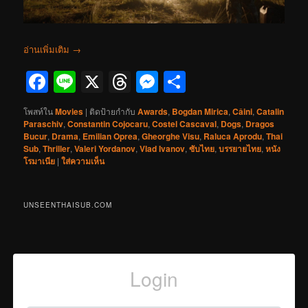
อ่านเพิ่มเติม
→
Facebook
Line
X
Threads
Messenger
Share
โพสท์ใน
Movies
|
ติดป้ายกำกับ
Awards
,
Bogdan Mirica
,
Câini
,
Catalin
Paraschiv
,
Constantin Cojocaru
,
Costel Cascaval
,
Dogs
,
Dragos
Bucur
,
Drama
,
Emilian Oprea
,
Gheorghe Visu
,
Raluca Aprodu
,
Thai
Sub
,
Thriller
,
Valeri Yordanov
,
Vlad Ivanov
,
ซับไทย
,
บรรยายไทย
,
หนัง
โรมาเนีย
|
ใส่ความเห็น
UNSEENTHAISUB.COM
Login