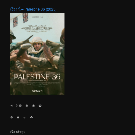
เร็วๆ นี้ – Palestine 36 (2025)
☀︎ ☽ ❁ ✾ ❀ ✿
✤ ♣︎ ♧ ☘︎
เรื่องล่าสุด