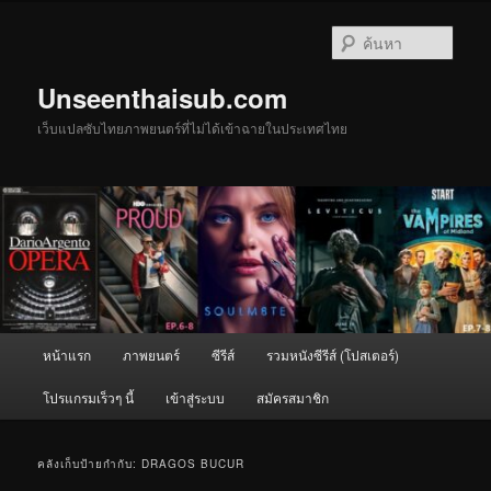
ข้าม
ข้าม
ไป
ไป
ค้นหา
ยัง
บทความ
เนื้อหา
รอง
Unseenthaisub.com
หลัก
เว็บแปลซับไทยภาพยนตร์ที่ไม่ได้เข้าฉายในประเทศไทย
เมนู
หน้าแรก
ภาพยนตร์
ซีรีส์
รวมหนังซีรีส์ (โปสเตอร์)
หลัก
โปรแกรมเร็วๆ นี้
เข้าสู่ระบบ
สมัครสมาชิก
คลังเก็บป้ายกำกับ:
DRAGOS BUCUR