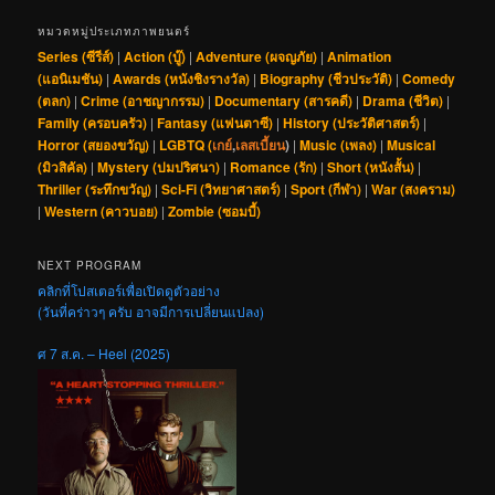
หมวดหมู่ประเภทภาพยนตร์
Series (ซีรีส์)
|
Action (บู๊)
|
Adventure (ผจญภัย)
|
Animation
(แอนิเมชัน)
|
Awards (หนังชิงรางวัล)
|
Biography (ชีวประวัติ)
|
Comedy
(ตลก)
|
Crime (อาชญากรรม)
|
Documentary (สารคดี)
|
Drama (ชีวิต)
|
Family (ครอบครัว)
|
Fantasy (แฟนตาซี)
|
History (ประวัติศาสตร์)
|
Horror (สยองขวัญ)
|
LGBTQ (
เกย์
,
เลสเบี้ยน
)
|
Music (เพลง)
|
Musical
(มิวสิคัล)
|
Mystery (ปมปริศนา)
|
Romance (รัก)
|
Short (หนังสั้น)
|
Thriller (ระทึกขวัญ)
|
Sci-Fi (วิทยาศาสตร์)
|
Sport (กีฬา)
|
War (สงคราม)
|
Western (คาวบอย)
|
Zombie (ซอมบี้)
NEXT PROGRAM
คลิกที่โปสเตอร์เพื่อเปิดดูตัวอย่าง
(วันที่คร่าวๆ ครับ อาจมีการเปลี่ยนแปลง)
ศ 7 ส.ค. – Heel (2025)