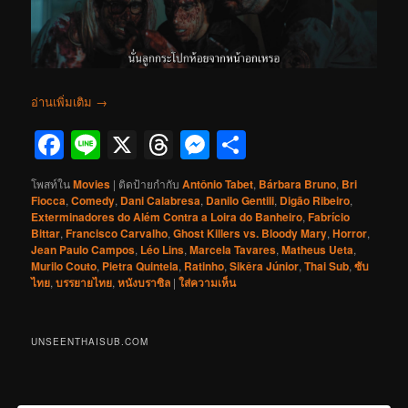
อ่านเพิ่มเติม
→
Facebook
Line
X
Threads
Messenger
Share
โพสท์ใน
Movies
|
ติดป้ายกำกับ
Antônio Tabet
,
Bárbara Bruno
,
Bri
Fiocca
,
Comedy
,
Dani Calabresa
,
Danilo Gentili
,
Digão Ribeiro
,
Exterminadores do Além Contra a Loira do Banheiro
,
Fabrício
Bittar
,
Francisco Carvalho
,
Ghost Killers vs. Bloody Mary
,
Horror
,
Jean Paulo Campos
,
Léo Lins
,
Marcela Tavares
,
Matheus Ueta
,
Murilo Couto
,
Pietra Quintela
,
Ratinho
,
Sikêra Júnior
,
Thai Sub
,
ซับ
ไทย
,
บรรยายไทย
,
หนังบราซิล
|
ใส่ความเห็น
UNSEENTHAISUB.COM