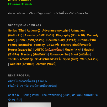
ID: unseenthaisub
ต้องการสอบถามหรือพบปัญหาบนเว็บแจ้งได้ที่เพจหรือไลน์เลยครับ
หมวดหมู่ประเภทภาพยนตร์
Series (ซีรีส์)
|
Action (บู๊)
|
Adventure (ผจญภัย)
|
Animation
(แอนิเมชัน)
|
Awards (หนังชิงรางวัล)
|
Biography (ชีวประวัติ)
|
Comedy
(ตลก)
|
Crime (อาชญากรรม)
|
Documentary (สารคดี)
|
Drama (ชีวิต)
|
Family (ครอบครัว)
|
Fantasy (แฟนตาซี)
|
History (ประวัติศาสตร์)
|
Horror (สยองขวัญ)
|
LGBTQ (
เกย์
,
เลสเบี้ยน
)
|
Music (เพลง)
|
Musical
(มิวสิคัล)
|
Mystery (ปมปริศนา)
|
Romance (รัก)
|
Short (หนังสั้น)
|
Thriller (ระทึกขวัญ)
|
Sci-Fi (วิทยาศาสตร์)
|
Sport (กีฬา)
|
War (สงคราม)
|
Western (คาวบอย)
|
Zombie (ซอมบี้)
NEXT PROGRAM
คลิกที่โปสเตอร์เพื่อเปิดดูตัวอย่าง
(วันที่คร่าวๆ ครับ อาจมีการเปลี่ยนแปลง)
อา 9 ส.ค. – Spring Wind – The Awakening (2026) สายลมเปลี่ยนทิศ ปวง
ประชาตื่นรู้