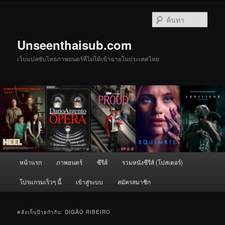
ข้าม
ข้าม
ไป
ไป
ค้นหา
ยัง
บทความ
เนื้อหา
รอง
Unseenthaisub.com
หลัก
เว็บแปลซับไทยภาพยนตร์ที่ไม่ได้เข้าฉายในประเทศไทย
เมนู
หน้าแรก
ภาพยนตร์
ซีรีส์
รวมหนังซีรีส์ (โปสเตอร์)
หลัก
โปรแกรมเร็วๆ นี้
เข้าสู่ระบบ
สมัครสมาชิก
คลังเก็บป้ายกำกับ:
DIGÃO RIBEIRO