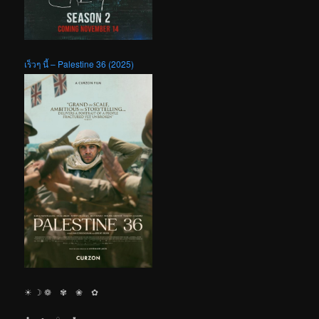
เร็วๆ นี้ – Palestine 36 (2025)
☀︎ ☽ ❁ ✾ ❀ ✿