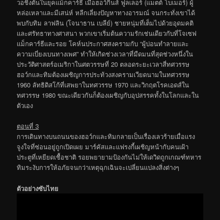
วอชิงตันในยุคแม็กคาร์ธี เมื่อฮอว์กินส์ ฟูลเลอร์ (แมตต์ โบเมอร์) ผู้
หล่อเหลาและมีเสน่ห์ หลีกเลี่ยงปัญหาทางอารมณ์ จนกระทั่งเขาได้
พบกับทิม ลาฟลิน (โจนาธาน เบลีย์) ชายหนุ่มที่เต็มไปด้วยอุดมคติ
และศรัทธาทางศาสนา พวกเขาเริ่มต้นความรักเช่นเดียวกับที่โจเซฟ
แม็กคาร์ธีและรอย โคห์นประกาศสงครามกับ “ผู้บ่อนทำลายและ
ความเบี่ยงเบนทางเพศ” ทำให้เกิดช่วงเวลาที่มืดมนที่สุดช่วงหนึ่งใน
ประวัติศาสตร์อเมริกาในศตวรรษที่ 20 ตลอดระยะเวลาสี่ทศวรรษ
ฮอว์กและทิมต้องเผชิญการประท้วงสงครามเวียดนามในทศวรรษ
1960 ลัทธิดิสโก้ที่เสพยาในทศวรรษ 1970 และวิกฤตโรคเอดส์ใน
ทศวรรษ 1980 ขณะเดียวกันก็ต้องเผชิญกับอุปสรรคทั้งในโลกและใน
ตัวเอง
ตอนที่ 3
การเดินทางบนถนนของฮอว์กและทิมกลายเป็นเรื่องเลวร้ายเมื่อแรง
จูงใจที่ซ่อนอยู่ถูกเปิดเผย มาร์คัสและแฟรงกี้เผชิญหน้ากับคนเฝ้า
ประตูที่เหยียดเชื้อชาติ รอยพยายามป้องกันไม่ให้เดวิดถูกเกณฑ์ทหาร
ทิมระงับการให้อภัยจนกว่าเหตุฉุกเฉินจะเปลี่ยนแปลงสิ่งต่างๆ
ตัวอย่างซับไทย