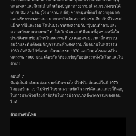
หล่อเหลาและมีเสน่ห์ หลีกเลี่ยงปัญหาทางอารมณ์ จนกระทั่งเขาได้
พบกับทิม ลาฟลิน (โจนาธาน เบลีย์) ชายหนุ่มที่เต็มไปด้วยอุดมคติ
และศรัทธาทางศาสนา พวกเขาเริ่มต้นความรักเช่นเดียวกับที่โจเซฟ
แม็กคาร์ธีและรอย โคห์นประกาศสงครามกับ “ผู้บ่อนทำลายและ
ความเบี่ยงเบนทางเพศ” ทำให้เกิดช่วงเวลาที่มืดมนที่สุดช่วงหนึ่งใน
ประวัติศาสตร์อเมริกาในศตวรรษที่ 20 ตลอดระยะเวลาสี่ทศวรรษ
ฮอว์กและทิมต้องเผชิญการประท้วงสงครามเวียดนามในทศวรรษ
1960 ลัทธิดิสโก้ที่เสพยาในทศวรรษ 1970 และวิกฤตโรคเอดส์ใน
ทศวรรษ 1980 ขณะเดียวกันก็ต้องเผชิญกับอุปสรรคทั้งในโลกและใน
ตัวเอง
ตอนที่ 7
ทิมผู้เป็นนักสังคมสงเคราะห์เดินทางไปที่ไฟร์ไอส์แลนด์ในปี 1979
โดยฮอว์กพาเขาไปทัวร์ ในซานฟรานซิสโก มาร์คัสและแฟรงกี้ติดอยู่
ในการประท้วงเรื่องคำตัดสินในการพิจารณาคดีฆาตกรรมของแดน
ไวท์
ตัวอย่างซับไทย