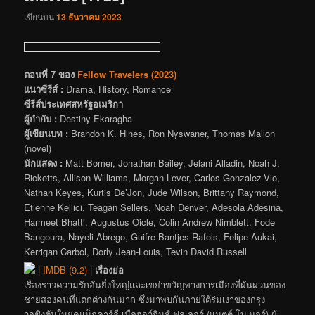
เขียนบน
13 ธันวาคม 2023
ตอนที่ 7 ของ
Fellow Travelers (2023)
แนวซีรีส์ :
Drama, History, Romance
ซีรีส์ประเทศสหรัฐอเมริกา
ผู้กำกับ :
Destiny Ekaragha
ผู้เขียนบท :
Brandon K. Hines, Ron Nyswaner, Thomas Mallon
(novel)
นักแสดง :
Matt Bomer, Jonathan Bailey, Jelani Alladin, Noah J.
Ricketts, Allison Williams, Morgan Lever, Carlos Gonzalez-Vio,
Nathan Keyes, Kurtis De’Jon, Jude Wilson, Brittany Raymond,
Etienne Kellici, Teagan Sellers, Noah Denver, Adesola Adesina,
Harmeet Bhatti, Augustus Oicle, Colin Andrew Nimblett, Fode
Bangoura, Nayeli Abrego, Guifre Bantjes-Rafols, Felipe Aukai,
Kerrigan Carbol, Dorly Jean-Louis, Tevin David Russell
|
IMDB (9.2)
|
เรื่องย่อ
เรื่องราวความรักอันยิ่งใหญ่และเขย่าขวัญทางการเมืองที่ผันผวนของ
ชายสองคนที่แตกต่างกันมาก ซึ่งมาพบกันภายใต้ร่มเงาของกรุง
วอชิงตันในยุคแม็กคาร์ธี เมื่อฮอว์กินส์ ฟูลเลอร์ (แมตต์ โบเมอร์) ผู้