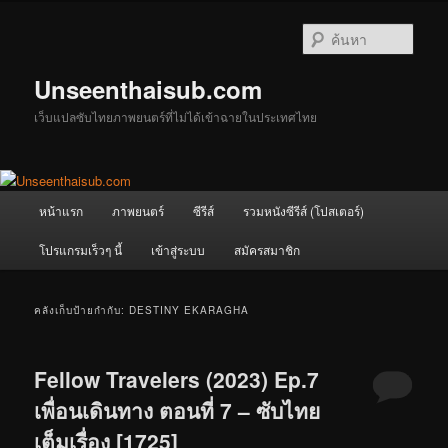
ข้าม
ข้าม
ไป
ไป
ค้นหา
ยัง
บทความ
เนื้อหา
รอง
Unseenthaisub.com
หลัก
เว็บแปลซับไทยภาพยนตร์ที่ไม่ได้เข้าฉายในประเทศไทย
เมนู
หน้าแรก
ภาพยนตร์
ซีรีส์
รวมหนังซีรีส์ (โปสเตอร์)
หลัก
โปรแกรมเร็วๆ นี้
เข้าสู่ระบบ
สมัครสมาชิก
คลังเก็บป้ายกำกับ:
DESTINY EKARAGHA
Fellow Travelers (2023) Ep.7
เพื่อนเดินทาง ตอนที่ 7 – ซับไทย
เต็มเรื่อง [1725]