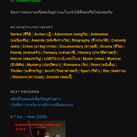
ID: unseenthaisub
ต้องการสอบถามหรือพบปัญหาบนเว็บแจ้งได้ที่เพจหรือไลน์เลยครับ
หมวดหมู่ประเภทภาพยนตร์
Series (ซีรีส์)
|
Action (บู๊)
|
Adventure (ผจญภัย)
|
Animation
(แอนิเมชัน)
|
Awards (หนังชิงรางวัล)
|
Biography (ชีวประวัติ)
|
Comedy
(ตลก)
|
Crime (อาชญากรรม)
|
Documentary (สารคดี)
|
Drama (ชีวิต)
|
Family (ครอบครัว)
|
Fantasy (แฟนตาซี)
|
History (ประวัติศาสตร์)
|
Horror (สยองขวัญ)
|
LGBTQ (
เกย์
,
เลสเบี้ยน
)
|
Music (เพลง)
|
Musical
(มิวสิคัล)
|
Mystery (ปมปริศนา)
|
Romance (รัก)
|
Short (หนังสั้น)
|
Thriller (ระทึกขวัญ)
|
Sci-Fi (วิทยาศาสตร์)
|
Sport (กีฬา)
|
War (สงคราม)
|
Western (คาวบอย)
|
Zombie (ซอมบี้)
NEXT PROGRAM
คลิกที่โปสเตอร์เพื่อเปิดดูตัวอย่าง
(วันที่คร่าวๆ ครับ อาจมีการเปลี่ยนแปลง)
ศ 7 ส.ค. – Heel (2025)