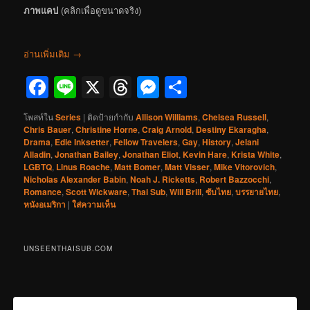
ภาพแคป
(คลิกเพื่อดูขนาดจริง)
อ่านเพิ่มเติม
→
Facebook
Line
X
Threads
Messenger
Share
โพสท์ใน
Series
|
ติดป้ายกำกับ
Allison Williams
,
Chelsea Russell
,
Chris Bauer
,
Christine Horne
,
Craig Arnold
,
Destiny Ekaragha
,
Drama
,
Edie Inksetter
,
Fellow Travelers
,
Gay
,
History
,
Jelani
Alladin
,
Jonathan Bailey
,
Jonathan Eliot
,
Kevin Hare
,
Krista White
,
LGBTQ
,
Linus Roache
,
Matt Bomer
,
Matt Visser
,
Mike Vitorovich
,
Nicholas Alexander Babin
,
Noah J. Ricketts
,
Robert Bazzocchi
,
Romance
,
Scott Wickware
,
Thai Sub
,
Will Brill
,
ซับไทย
,
บรรยายไทย
,
หนังอเมริกา
|
ใส่ความเห็น
UNSEENTHAISUB.COM