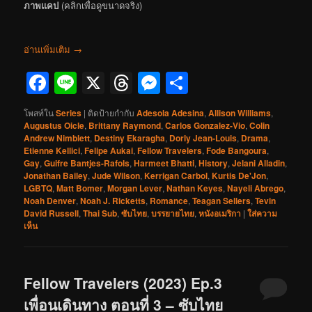
ภาพแคป
(คลิกเพื่อดูขนาดจริง)
อ่านเพิ่มเติม
→
Facebook
Line
X
Threads
Messenger
Share
โพสท์ใน
Series
|
ติดป้ายกำกับ
Adesola Adesina
,
Allison Williams
,
Augustus Oicle
,
Brittany Raymond
,
Carlos Gonzalez-Vio
,
Colin
Andrew Nimblett
,
Destiny Ekaragha
,
Dorly Jean-Louis
,
Drama
,
Etienne Kellici
,
Felipe Aukai
,
Fellow Travelers
,
Fode Bangoura
,
Gay
,
Guifre Bantjes-Rafols
,
Harmeet Bhatti
,
History
,
Jelani Alladin
,
Jonathan Bailey
,
Jude Wilson
,
Kerrigan Carbol
,
Kurtis De'Jon
,
LGBTQ
,
Matt Bomer
,
Morgan Lever
,
Nathan Keyes
,
Nayeli Abrego
,
Noah Denver
,
Noah J. Ricketts
,
Romance
,
Teagan Sellers
,
Tevin
David Russell
,
Thai Sub
,
ซับไทย
,
บรรยายไทย
,
หนังอเมริกา
|
ใส่ความ
เห็น
Fellow Travelers (2023) Ep.3
เพื่อนเดินทาง ตอนที่ 3 – ซับไทย