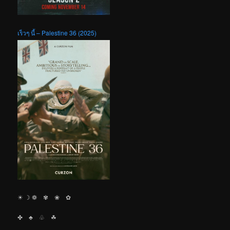
เร็วๆ นี้ – Palestine 36 (2025)
☀︎ ☽ ❁ ✾ ❀ ✿
✤ ♣︎ ♧ ☘︎