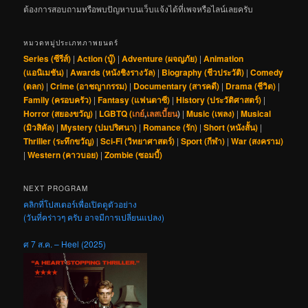
ต้องการสอบถามหรือพบปัญหาบนเว็บแจ้งได้ที่เพจหรือไลน์เลยครับ
หมวดหมู่ประเภทภาพยนตร์
Series (ซีรีส์)
|
Action (บู๊)
|
Adventure (ผจญภัย)
|
Animation
(แอนิเมชัน)
|
Awards (หนังชิงรางวัล)
|
Biography (ชีวประวัติ)
|
Comedy
(ตลก)
|
Crime (อาชญากรรม)
|
Documentary (สารคดี)
|
Drama (ชีวิต)
|
Family (ครอบครัว)
|
Fantasy (แฟนตาซี)
|
History (ประวัติศาสตร์)
|
Horror (สยองขวัญ)
|
LGBTQ (
เกย์
,
เลสเบี้ยน
)
|
Music (เพลง)
|
Musical
(มิวสิคัล)
|
Mystery (ปมปริศนา)
|
Romance (รัก)
|
Short (หนังสั้น)
|
Thriller (ระทึกขวัญ)
|
Sci-Fi (วิทยาศาสตร์)
|
Sport (กีฬา)
|
War (สงคราม)
|
Western (คาวบอย)
|
Zombie (ซอมบี้)
NEXT PROGRAM
คลิกที่โปสเตอร์เพื่อเปิดดูตัวอย่าง
(วันที่คร่าวๆ ครับ อาจมีการเปลี่ยนแปลง)
ศ 7 ส.ค. – Heel (2025)