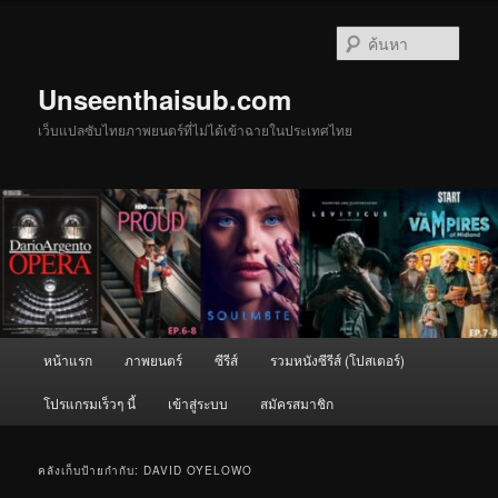
ข้าม
ข้าม
ไป
ไป
ค้นหา
ยัง
บทความ
เนื้อหา
รอง
Unseenthaisub.com
หลัก
เว็บแปลซับไทยภาพยนตร์ที่ไม่ได้เข้าฉายในประเทศไทย
เมนู
หน้าแรก
ภาพยนตร์
ซีรีส์
รวมหนังซีรีส์ (โปสเตอร์)
หลัก
โปรแกรมเร็วๆ นี้
เข้าสู่ระบบ
สมัครสมาชิก
คลังเก็บป้ายกำกับ:
DAVID OYELOWO