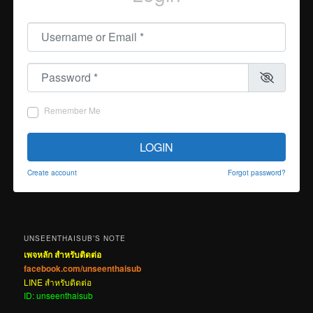
Username or Email
*
Password
*
Remember Me
LOGIN
Create account
Forgot password?
UNSEENTHAISUB’S NOTE
เพจหลัก สำหรับติดต่อ
facebook.com/unseenthaisub
LINE สำหรับติดต่อ
ID: unseenthaisub