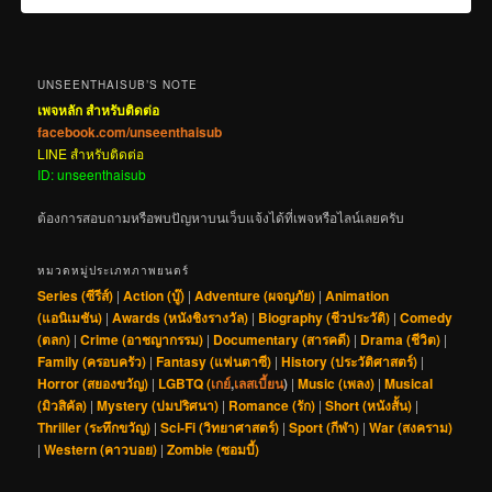
UNSEENTHAISUB’S NOTE
เพจหลัก สำหรับติดต่อ
facebook.com/unseenthaisub
LINE สำหรับติดต่อ
ID: unseenthaisub
ต้องการสอบถามหรือพบปัญหาบนเว็บแจ้งได้ที่เพจหรือไลน์เลยครับ
หมวดหมู่ประเภทภาพยนตร์
Series (ซีรีส์)
|
Action (บู๊)
|
Adventure (ผจญภัย)
|
Animation
(แอนิเมชัน)
|
Awards (หนังชิงรางวัล)
|
Biography (ชีวประวัติ)
|
Comedy
(ตลก)
|
Crime (อาชญากรรม)
|
Documentary (สารคดี)
|
Drama (ชีวิต)
|
Family (ครอบครัว)
|
Fantasy (แฟนตาซี)
|
History (ประวัติศาสตร์)
|
Horror (สยองขวัญ)
|
LGBTQ (
เกย์
,
เลสเบี้ยน
)
|
Music (เพลง)
|
Musical
(มิวสิคัล)
|
Mystery (ปมปริศนา)
|
Romance (รัก)
|
Short (หนังสั้น)
|
Thriller (ระทึกขวัญ)
|
Sci-Fi (วิทยาศาสตร์)
|
Sport (กีฬา)
|
War (สงคราม)
|
Western (คาวบอย)
|
Zombie (ซอมบี้)