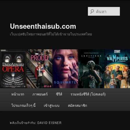
ข้าม
ข้าม
ไป
ไป
ค้นหา
ยัง
บทความ
เนื้อหา
รอง
Unseenthaisub.com
หลัก
เว็บแปลซับไทยภาพยนตร์ที่ไม่ได้เข้าฉายในประเทศไทย
เมนู
หน้าแรก
ภาพยนตร์
ซีรีส์
รวมหนังซีรีส์ (โปสเตอร์)
หลัก
โปรแกรมเร็วๆ นี้
เข้าสู่ระบบ
สมัครสมาชิก
คลังเก็บป้ายกำกับ:
DAVID EISNER