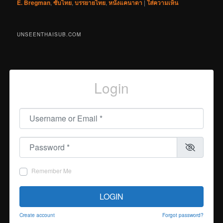
E. Bregman
,
ซับไทย
,
บรรยายไทย
,
หนังแคนาดา
|
ใส่ความเห็น
UNSEENTHAISUB.COM
Login
Username or Email
*
Password
*
Remember Me
LOGIN
Create account
Forgot password?