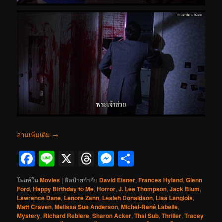
อ่านเพิ่มเติม
→
Facebook
Line
X
Threads
Messenger
Share
โพสท์ใน
Movies
|
ติดป้ายกำกับ
David Eisner
,
Frances Hyland
,
Glenn
Ford
,
Happy Birthday to Me
,
Horror
,
J. Lee Thompson
,
Jack Blum
,
Lawrence Dane
,
Lenore Zann
,
Lesleh Donaldson
,
Lisa Langlois
,
Matt Craven
,
Melissa Sue Anderson
,
Michel-René Labelle
,
Mystery
,
Richard Rebiere
,
Sharon Acker
,
Thai Sub
,
Thriller
,
Tracey