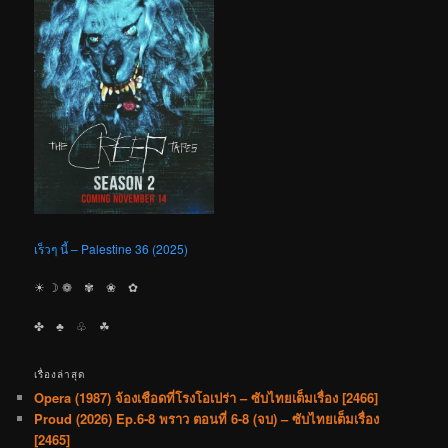
เร็วๆ นี้ – Palestine 36 (2025)
☀︎ ☽ ❁ ✾ ❀ ✿
✤ ♣︎ ♧ ☘︎
เรื่องล่าสุด
Opera (1987) จ้องเชือดที่โรงโอเปร่า – ซับไทยเต็มเรื่อง [2466]
Proud (2026) Ep.6-8 พราว ตอนที่ 6-8 (จบ) – ซับไทยเต็มเรื่อง
[2465]