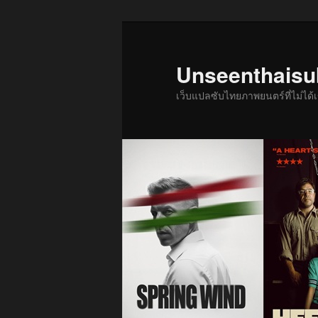
ข้าม
ข้าม
ไป
ไป
ยัง
บทความ
Unseenthais
เนื้อหา
รอง
เว็บแปลซับไทยภาพยนตร์ที่ไม่ไ
หลัก