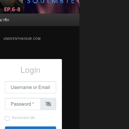
มาชิก
UNSEENTHAISUB.COM
Login
Username or Email
*
Password
*
Remember Me