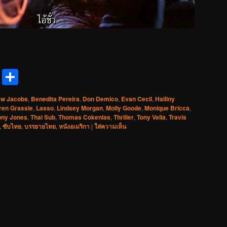
reads
Messenger
Share
ew Jacobs
,
Benedita Pereira
,
Don Demico
,
Evan Cecil
,
Halliny
ren Grassle
,
Lasso
,
Lindsey Morgan
,
Molly Goode
,
Monique Bricca
,
ony Jones
,
Thai Sub
,
Thomas Cokenias
,
Thriller
,
Tony Vella
,
Travis
,
ซับไทย
,
บรรยายไทย
,
หนังอเมริกา
|
ใส่ความเห็น