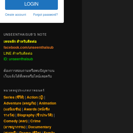
LOGIN
Create account
Forgot password?
UNSEENTHAISUB’S NOTE
เพจหลัก สำหรับติดต่อ
facebook.com/unseenthaisub
LINE สำหรับติดต่อ
ID: unseenthaisub
ต้องการสอบถามหรือพบปัญหาบน
เว็บแจ้งได้ที่เพจหรือไลน์เลยครับ
หมวดหมู่ประเภทภาพยนตร์
Series (ซีรีส์)
|
Action (บู๊)
|
Adventure (ผจญภัย)
|
Animation
(แอนิเมชัน)
|
Awards (หนังชิง
รางวัล)
|
Biography (ชีวประวัติ)
|
Comedy (ตลก)
|
Crime
(อาชญากรรม)
|
Documentary
(สารคดี)
|
Drama (ชีวิต)
|
Family