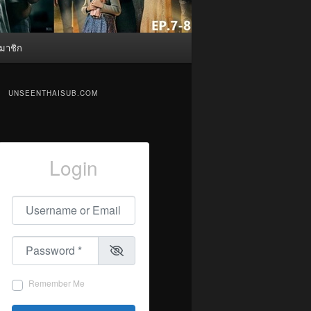
มาชิก
UNSEENTHAISUB.COM
Login
Username or Email
*
Password
*
Remember Me