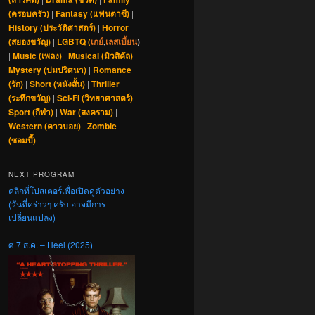
(ครอบครัว)
|
Fantasy (แฟนตาซี)
|
History (ประวัติศาสตร์)
|
Horror
(สยองขวัญ)
|
LGBTQ (
เกย์
,
เลสเบี้ยน
)
|
Music (เพลง)
|
Musical (มิวสิคัล)
|
Mystery (ปมปริศนา)
|
Romance
(รัก)
|
Short (หนังสั้น)
|
Thriller
(ระทึกขวัญ)
|
Sci-Fi (วิทยาศาสตร์)
|
Sport (กีฬา)
|
War (สงคราม)
|
Western (คาวบอย)
|
Zombie
(ซอมบี้)
NEXT PROGRAM
คลิกที่โปสเตอร์เพื่อเปิดดูตัวอย่าง
(วันที่คร่าวๆ ครับ อาจมีการ
เปลี่ยนแปลง)
ศ 7 ส.ค. – Heel (2025)