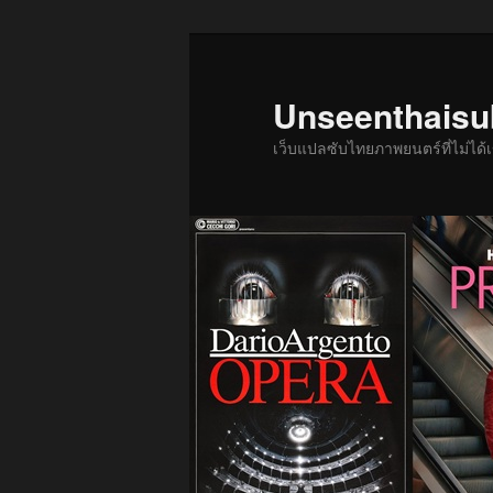
ข้าม
ข้าม
ไป
ไป
ยัง
บทความ
Unseenthais
เนื้อหา
รอง
เว็บแปลซับไทยภาพยนตร์ที่ไม่ไ
หลัก