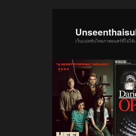
ข้าม
ข้าม
ไป
ไป
ยัง
บทความ
Unseenthais
เนื้อหา
รอง
เว็บแปลซับไทยภาพยนตร์ที่ไม่ไ
หลัก