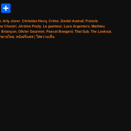
reads
Messenger
Share
n
,
Arly Jover
,
Christian Hecq
,
Crime
,
Daniel Auteuil
,
Francis
ne Choutri
,
Jérôme Pouly
,
Le guetteur
,
Luca Argentero
,
Mathieu
s Briançon
,
Olivier Gourmet
,
Pascal Bongard
,
Thai Sub
,
The Lookout
,
รยายไทย
,
หนังฝรั่งเศส
|
ใส่ความเห็น