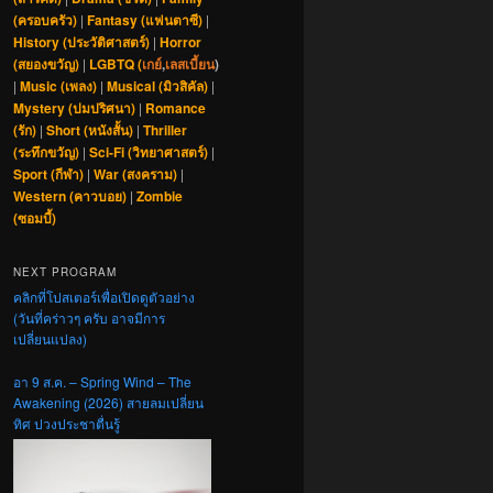
(ครอบครัว)
|
Fantasy (แฟนตาซี)
|
History (ประวัติศาสตร์)
|
Horror
(สยองขวัญ)
|
LGBTQ (
เกย์
,
เลสเบี้ยน
)
|
Music (เพลง)
|
Musical (มิวสิคัล)
|
Mystery (ปมปริศนา)
|
Romance
(รัก)
|
Short (หนังสั้น)
|
Thriller
(ระทึกขวัญ)
|
Sci-Fi (วิทยาศาสตร์)
|
Sport (กีฬา)
|
War (สงคราม)
|
Western (คาวบอย)
|
Zombie
(ซอมบี้)
NEXT PROGRAM
คลิกที่โปสเตอร์เพื่อเปิดดูตัวอย่าง
(วันที่คร่าวๆ ครับ อาจมีการ
เปลี่ยนแปลง)
อา 9 ส.ค. – Spring Wind – The
Awakening (2026) สายลมเปลี่ยน
ทิศ ปวงประชาตื่นรู้