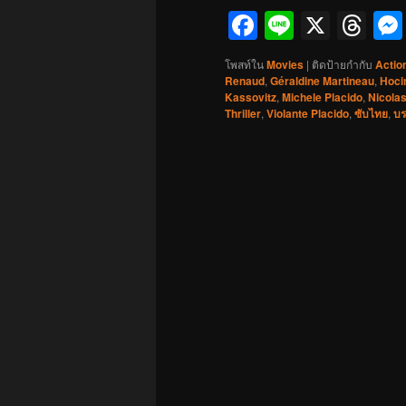
Facebook
Line
X
Th
โพสท์ใน
Movies
|
ติดป้ายกำกับ
Actio
Renaud
,
Géraldine Martineau
,
Hoci
Kassovitz
,
Michele Placido
,
Nicola
Thriller
,
Violante Placido
,
ซับไทย
,
บร