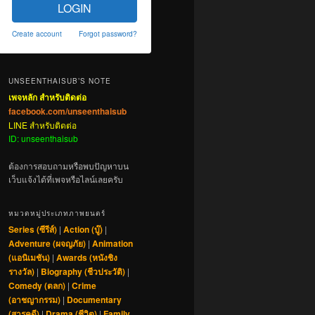
LOGIN
Create account
Forgot password?
UNSEENTHAISUB’S NOTE
เพจหลัก สำหรับติดต่อ
facebook.com/unseenthaisub
LINE สำหรับติดต่อ
ID: unseenthaisub
ต้องการสอบถามหรือพบปัญหาบน
เว็บแจ้งได้ที่เพจหรือไลน์เลยครับ
หมวดหมู่ประเภทภาพยนตร์
Series (ซีรีส์)
|
Action (บู๊)
|
Adventure (ผจญภัย)
|
Animation
(แอนิเมชัน)
|
Awards (หนังชิง
รางวัล)
|
Biography (ชีวประวัติ)
|
Comedy (ตลก)
|
Crime
(อาชญากรรม)
|
Documentary
(สารคดี)
|
Drama (ชีวิต)
|
Family