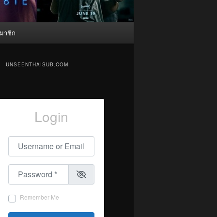
มาชิก
UNSEENTHAISUB.COM
Login
Username or Email
*
Password
*
Remember Me