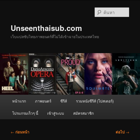
ข้าม
ไป
ค้นหา
ยัง
เนื้อหา
Unseenthaisub.com
หลัก
เว็บแปลซับไทยภาพยนตร์ที่ไม่ได้เข้าฉายในประเทศไทย
เมนู
หน้าแรก
ภาพยนตร์
ซีรีส์
รวมหนังซีรีส์ (โปสเตอร์)
หลัก
โปรแกรมเร็วๆ นี้
เข้าสู่ระบบ
สมัครสมาชิก
เมนู
←
ก่อนหน้า
ต่อไป
→
นำทาง