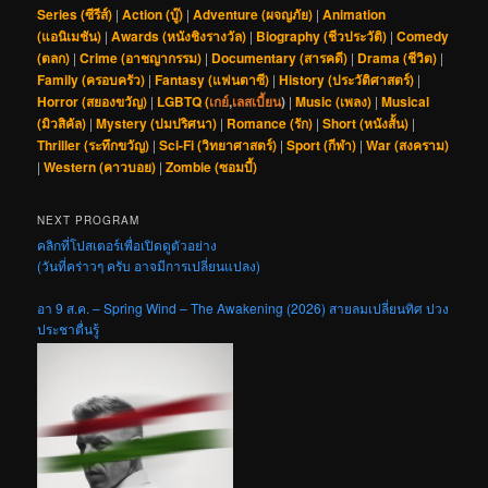
Series (ซีรีส์)
|
Action (บู๊)
|
Adventure (ผจญภัย)
|
Animation
(แอนิเมชัน)
|
Awards (หนังชิงรางวัล)
|
Biography (ชีวประวัติ)
|
Comedy
(ตลก)
|
Crime (อาชญากรรม)
|
Documentary (สารคดี)
|
Drama (ชีวิต)
|
Family (ครอบครัว)
|
Fantasy (แฟนตาซี)
|
History (ประวัติศาสตร์)
|
Horror (สยองขวัญ)
|
LGBTQ (
เกย์
,
เลสเบี้ยน
)
|
Music (เพลง)
|
Musical
(มิวสิคัล)
|
Mystery (ปมปริศนา)
|
Romance (รัก)
|
Short (หนังสั้น)
|
Thriller (ระทึกขวัญ)
|
Sci-Fi (วิทยาศาสตร์)
|
Sport (กีฬา)
|
War (สงคราม)
|
Western (คาวบอย)
|
Zombie (ซอมบี้)
NEXT PROGRAM
คลิกที่โปสเตอร์เพื่อเปิดดูตัวอย่าง
(วันที่คร่าวๆ ครับ อาจมีการเปลี่ยนแปลง)
อา 9 ส.ค. – Spring Wind – The Awakening (2026) สายลมเปลี่ยนทิศ ปวง
ประชาตื่นรู้