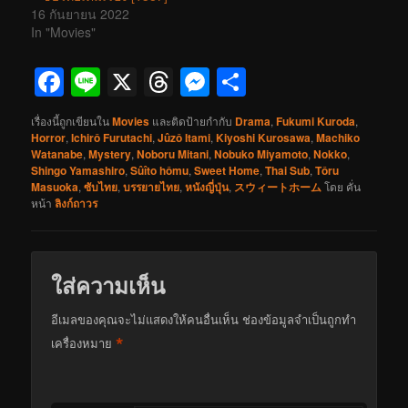
16 กันยายน 2022
In "Movies"
Facebook
Line
X
Threads
Messenger
Share
เรื่องนี้ถูกเขียนใน
Movies
และติดป้ายกำกับ
Drama
,
Fukumi Kuroda
,
Horror
,
Ichirô Furutachi
,
Jûzô Itami
,
Kiyoshi Kurosawa
,
Machiko
Watanabe
,
Mystery
,
Noboru Mitani
,
Nobuko Miyamoto
,
Nokko
,
Shingo Yamashiro
,
Sûîto hômu
,
Sweet Home
,
Thai Sub
,
Tôru
Masuoka
,
ซับไทย
,
บรรยายไทย
,
หนังญี่ปุ่น
,
スウィートホーム
โดย
คั่น
หน้า
ลิงก์ถาวร
ใส่ความเห็น
อีเมลของคุณจะไม่แสดงให้คนอื่นเห็น
ช่องข้อมูลจำเป็นถูกทำ
*
เครื่องหมาย