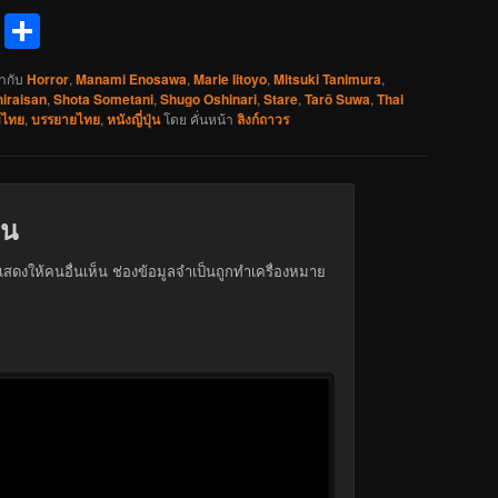
reads
Messenger
Share
ำกับ
Horror
,
Manami Enosawa
,
Marie Iitoyo
,
Mitsuki Tanimura
,
iraisan
,
Shota Sometani
,
Shugo Oshinari
,
Stare
,
Tarō Suwa
,
Thai
บไทย
,
บรรยายไทย
,
หนังญี่ปุ่น
โดย
คั่นหน้า
ลิงก์ถาวร
็น
สดงให้คนอื่นเห็น
ช่องข้อมูลจำเป็นถูกทำเครื่องหมาย