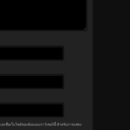
มล และชื่อเว็บไซต์ของฉันบนเบราว์เซอร์นี้ สำหรับการแสดง