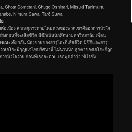
ba, Shota Sometani, Shugo Oshinari, Mitsuki Tanimura,
anabe, Nimura Sawa, Tarō Suwa
ย่อ
างต่อเนื่อง สาเหตุการตายโดยตรงของพวกเขาคืออาการหัวใจ
ก่อนที่จะเสียชีวิต มิซึกิเป็นนักศึกษามหาวิทยาลัย เพื่อน
ณะเดียวกัน น้องชายของฮารุโอะก็เสียชีวิต มิซึกิและฮารุ
ู้ว่าเอโกะมีกุญแจไขปริศนานี้ ไม่นานนัก ลูกตาของเอโกะก็ถูก
ารหัวใจวาย ก่อนที่เธอจะตาย เธอพูดคำว่า “ชิไรซัง”