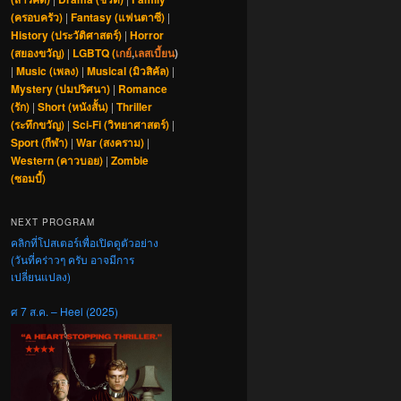
(ครอบครัว)
|
Fantasy (แฟนตาซี)
|
History (ประวัติศาสตร์)
|
Horror
(สยองขวัญ)
|
LGBTQ (
เกย์
,
เลสเบี้ยน
)
|
Music (เพลง)
|
Musical (มิวสิคัล)
|
Mystery (ปมปริศนา)
|
Romance
(รัก)
|
Short (หนังสั้น)
|
Thriller
(ระทึกขวัญ)
|
Sci-Fi (วิทยาศาสตร์)
|
Sport (กีฬา)
|
War (สงคราม)
|
Western (คาวบอย)
|
Zombie
(ซอมบี้)
NEXT PROGRAM
คลิกที่โปสเตอร์เพื่อเปิดดูตัวอย่าง
(วันที่คร่าวๆ ครับ อาจมีการ
เปลี่ยนแปลง)
ศ 7 ส.ค. – Heel (2025)