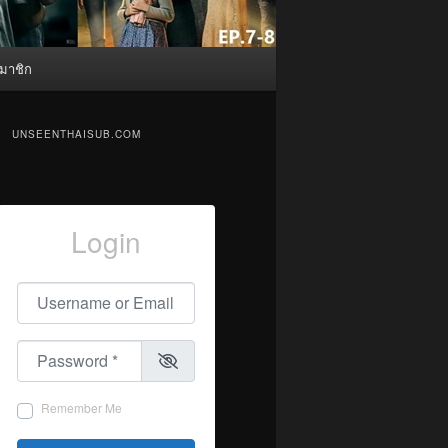
มาชิก
UNSEENTHAISUB.COM
Login
Username or Email
*
Password
*
Remember Me