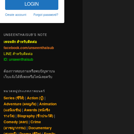
LOGIN
Create account
Forgot password?
UNSEENTHAISUB’S NOTE
เพจหลัก สำหรับติดต่อ
facebook.com/unseenthaisub
LINE สำหรับติดต่อ
ID: unseenthaisub
ต้องการสอบถามหรือพบปัญหาบน
เว็บแจ้งได้ที่เพจหรือไลน์เลยครับ
หมวดหมู่ประเภทภาพยนตร์
Series (ซีรีส์)
|
Action (บู๊)
|
Adventure (ผจญภัย)
|
Animation
(แอนิเมชัน)
|
Awards (หนังชิง
รางวัล)
|
Biography (ชีวประวัติ)
|
Comedy (ตลก)
|
Crime
(อาชญากรรม)
|
Documentary
(สารคดี)
|
Drama (ชีวิต)
|
Family