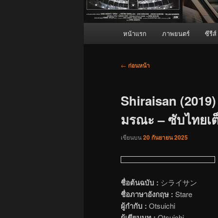
เมนู
หน้าแรก
ภาพยนตร์
ซีรีส์
หลัก
เมนู
←
ก่อนหน้า
นำทาง
เรื่อง
Shiraisan (2019)
มรณะ – ซับไทยเต็
เขียนบน
20 กันยายน 2025
ชื่อต้นฉบับ :
シライサン
ชื่อภาษาอังกฤษ :
Stare
ผู้กำกับ :
Otsuichi
ผู้เขียนบท :
Otsuichi