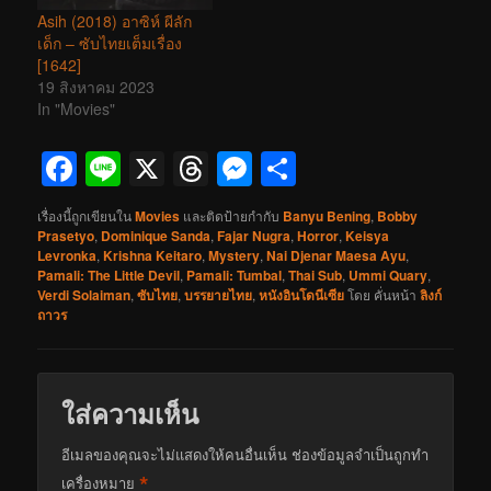
Asih (2018) อาซิห์ ผีลัก
เด็ก – ซับไทยเต็มเรื่อง
[1642]
19 สิงหาคม 2023
In "Movies"
Facebook
Line
X
Threads
Messenger
Share
เรื่องนี้ถูกเขียนใน
Movies
และติดป้ายกำกับ
Banyu Bening
,
Bobby
Prasetyo
,
Dominique Sanda
,
Fajar Nugra
,
Horror
,
Keisya
Levronka
,
Krishna Keitaro
,
Mystery
,
Nai Djenar Maesa Ayu
,
Pamali: The Little Devil
,
Pamali: Tumbal
,
Thai Sub
,
Ummi Quary
,
Verdi Solaiman
,
ซับไทย
,
บรรยายไทย
,
หนังอินโดนีเซีย
โดย
คั่นหน้า
ลิงก์
ถาวร
ใส่ความเห็น
อีเมลของคุณจะไม่แสดงให้คนอื่นเห็น
ช่องข้อมูลจำเป็นถูกทำ
*
เครื่องหมาย