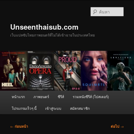
ข้าม
ไป
ค้นหา
ยัง
เนื้อหา
Unseenthaisub.com
หลัก
เว็บแปลซับไทยภาพยนตร์ที่ไม่ได้เข้าฉายในประเทศไทย
เมนู
หน้าแรก
ภาพยนตร์
ซีรีส์
รวมหนังซีรีส์ (โปสเตอร์)
หลัก
โปรแกรมเร็วๆ นี้
เข้าสู่ระบบ
สมัครสมาชิก
เมนู
←
ก่อนหน้า
ต่อไป
→
นำทาง