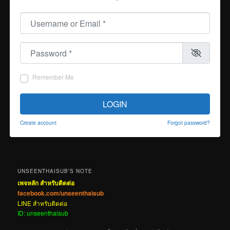
Username or Email
*
Password
*
Remember Me
LOGIN
Create account
Forgot password?
UNSEENTHAISUB’S NOTE
เพจหลัก สำหรับติดต่อ
facebook.com/unseenthaisub
LINE สำหรับติดต่อ
ID: unseenthaisub