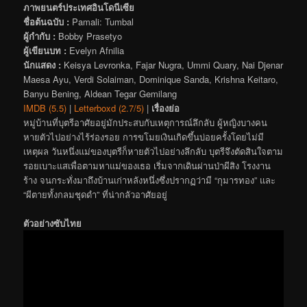
ภาพยนตร์ประเทศอินโดนีเซีย
ชื่อต้นฉบับ :
Pamali: Tumbal
ผู้กำกับ :
Bobby Prasetyo
ผู้เขียนบท :
Evelyn Afnilia
นักแสดง :
Keisya Levronka, Fajar Nugra, Ummi Quary, Nai Djenar
Maesa Ayu, Verdi Solaiman, Dominique Sanda, Krishna Keitaro,
Banyu Bening, Aldean Tegar Gemilang
IMDB (5.5)
|
Letterboxd (2.7/5)
|
เรื่องย่อ
หมู่บ้านที่บุตรีอาศัยอยู่มักประสบกับเหตุการณ์ลึกลับ ผู้หญิงบางคน
หายตัวไปอย่างไร้ร่องรอย การขโมยเงินเกิดขึ้นบ่อยครั้งโดยไม่มี
เหตุผล วันหนึ่งแม่ของบุตรีก็หายตัวไปอย่างลึกลับ บุตรีจึงตัดสินใจตาม
รอยเบาะแสเพื่อตามหาแม่ของเธอ เริ่มจากเดินผ่านป่าผีสิง โรงงาน
ร้าง จนกระทั่งมาถึงบ้านเก่าหลังหนึ่งซึ่งปรากฏว่ามี “กุมารทอง” และ
“ผีตายทั้งกลมชุดดำ” ที่น่ากลัวอาศัยอยู่
ตัวอย่างซับไทย