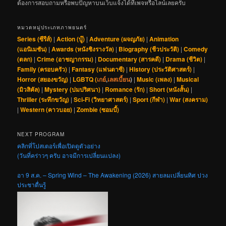
ต้องการสอบถามหรือพบปัญหาบนเว็บแจ้งได้ที่เพจหรือไลน์เลยครับ
หมวดหมู่ประเภทภาพยนตร์
Series (ซีรีส์)
|
Action (บู๊)
|
Adventure (ผจญภัย)
|
Animation
(แอนิเมชัน)
|
Awards (หนังชิงรางวัล)
|
Biography (ชีวประวัติ)
|
Comedy
(ตลก)
|
Crime (อาชญากรรม)
|
Documentary (สารคดี)
|
Drama (ชีวิต)
|
Family (ครอบครัว)
|
Fantasy (แฟนตาซี)
|
History (ประวัติศาสตร์)
|
Horror (สยองขวัญ)
|
LGBTQ (
เกย์
,
เลสเบี้ยน
)
|
Music (เพลง)
|
Musical
(มิวสิคัล)
|
Mystery (ปมปริศนา)
|
Romance (รัก)
|
Short (หนังสั้น)
|
Thriller (ระทึกขวัญ)
|
Sci-Fi (วิทยาศาสตร์)
|
Sport (กีฬา)
|
War (สงคราม)
|
Western (คาวบอย)
|
Zombie (ซอมบี้)
NEXT PROGRAM
คลิกที่โปสเตอร์เพื่อเปิดดูตัวอย่าง
(วันที่คร่าวๆ ครับ อาจมีการเปลี่ยนแปลง)
อา 9 ส.ค. – Spring Wind – The Awakening (2026) สายลมเปลี่ยนทิศ ปวง
ประชาตื่นรู้