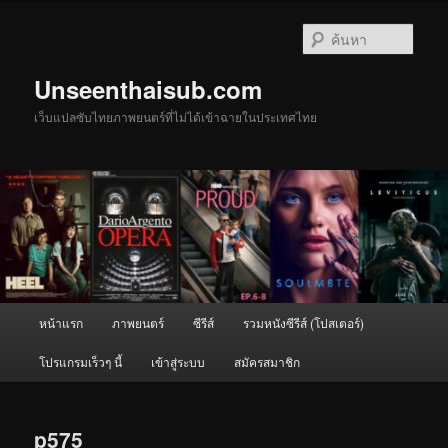
ข้าม
ไป
ค้นหา
ยัง
เนื้อหา
Unseenthaisub.com
หลัก
เว็บแปลซับไทยภาพยนตร์ที่ไม่ได้เข้าฉายในประเทศไทย
เมนู
หน้าแรก
ภาพยนตร์
ซีรีส์
รวมหนังซีรีส์ (โปสเตอร์)
หลัก
โปรแกรมเร็วๆ นี้
เข้าสู่ระบบ
สมัครสมาชิก
p575