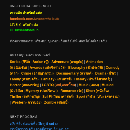
UNSEENTHAISUB’S NOTE
เพจหลัก สำหรับติดต่อ
facebook.com/unseenthaisub
LINE สำหรับติดต่อ
ID: unseenthaisub
ต้องการสอบถามหรือพบปัญหาบนเว็บแจ้งได้ที่เพจหรือไลน์เลยครับ
หมวดหมู่ประเภทภาพยนตร์
Series (ซีรีส์)
|
Action (บู๊)
|
Adventure (ผจญภัย)
|
Animation
(แอนิเมชัน)
|
Awards (หนังชิงรางวัล)
|
Biography (ชีวประวัติ)
|
Comedy
(ตลก)
|
Crime (อาชญากรรม)
|
Documentary (สารคดี)
|
Drama (ชีวิต)
|
Family (ครอบครัว)
|
Fantasy (แฟนตาซี)
|
History (ประวัติศาสตร์)
|
Horror (สยองขวัญ)
|
LGBTQ (
เกย์
,
เลสเบี้ยน
)
|
Music (เพลง)
|
Musical
(มิวสิคัล)
|
Mystery (ปมปริศนา)
|
Romance (รัก)
|
Short (หนังสั้น)
|
Thriller (ระทึกขวัญ)
|
Sci-Fi (วิทยาศาสตร์)
|
Sport (กีฬา)
|
War (สงคราม)
|
Western (คาวบอย)
|
Zombie (ซอมบี้)
NEXT PROGRAM
คลิกที่โปสเตอร์เพื่อเปิดดูตัวอย่าง
(วันที่คร่าวๆ ครับ อาจมีการเปลี่ยนแปลง)