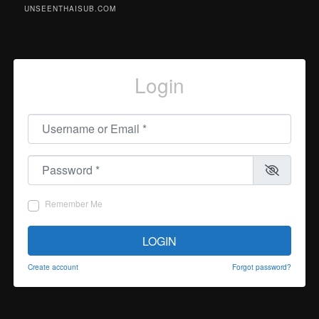
UNSEENTHAISUB.COM
Login
Username or Email
*
Password
*
Remember Me
LOGIN
Create account
Forgot password?