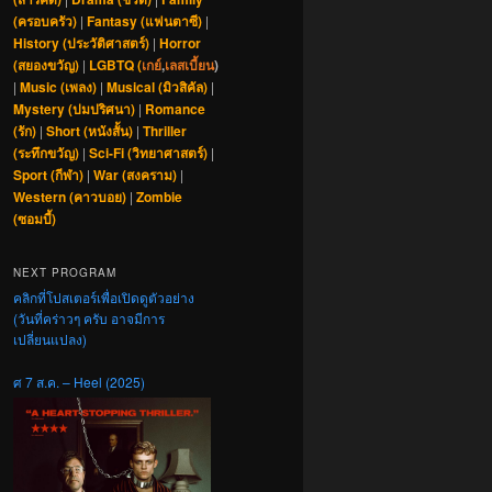
(ครอบครัว)
|
Fantasy (แฟนตาซี)
|
History (ประวัติศาสตร์)
|
Horror
(สยองขวัญ)
|
LGBTQ (
เกย์
,
เลสเบี้ยน
)
|
Music (เพลง)
|
Musical (มิวสิคัล)
|
Mystery (ปมปริศนา)
|
Romance
(รัก)
|
Short (หนังสั้น)
|
Thriller
(ระทึกขวัญ)
|
Sci-Fi (วิทยาศาสตร์)
|
Sport (กีฬา)
|
War (สงคราม)
|
Western (คาวบอย)
|
Zombie
(ซอมบี้)
NEXT PROGRAM
คลิกที่โปสเตอร์เพื่อเปิดดูตัวอย่าง
(วันที่คร่าวๆ ครับ อาจมีการ
เปลี่ยนแปลง)
ศ 7 ส.ค. – Heel (2025)