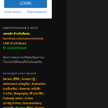
LOGIN
Create account
Forgot password?
UNSEENTHAISUB’S NOTE
เพจหลัก สำหรับติดต่อ
facebook.com/unseenthaisub
LINE สำหรับติดต่อ
ID: unseenthaisub
ต้องการสอบถามหรือพบปัญหาบน
เว็บแจ้งได้ที่เพจหรือไลน์เลยครับ
หมวดหมู่ประเภทภาพยนตร์
Series (ซีรีส์)
|
Action (บู๊)
|
Adventure (ผจญภัย)
|
Animation
(แอนิเมชัน)
|
Awards (หนังชิง
รางวัล)
|
Biography (ชีวประวัติ)
|
Comedy (ตลก)
|
Crime
(อาชญากรรม)
|
Documentary
(สารคดี)
|
Drama (ชีวิต)
|
Family