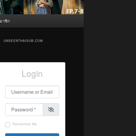
มาชิก
UNSEENTHAISUB.COM
Login
Username or Email
*
Password
*
Remember Me