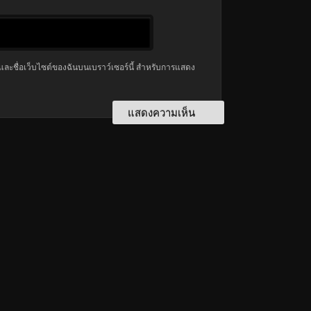
มล และชื่อเว็บไซต์ของฉันบนเบราว์เซอร์นี้ สำหรับการแสดง