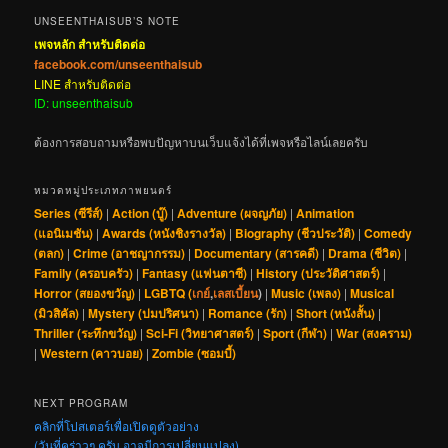
UNSEENTHAISUB’S NOTE
เพจหลัก สำหรับติดต่อ
facebook.com/unseenthaisub
LINE สำหรับติดต่อ
ID: unseenthaisub
ต้องการสอบถามหรือพบปัญหาบนเว็บแจ้งได้ที่เพจหรือไลน์เลยครับ
หมวดหมู่ประเภทภาพยนตร์
Series (ซีรีส์)
|
Action (บู๊)
|
Adventure (ผจญภัย)
|
Animation
(แอนิเมชัน)
|
Awards (หนังชิงรางวัล)
|
Biography (ชีวประวัติ)
|
Comedy
(ตลก)
|
Crime (อาชญากรรม)
|
Documentary (สารคดี)
|
Drama (ชีวิต)
|
Family (ครอบครัว)
|
Fantasy (แฟนตาซี)
|
History (ประวัติศาสตร์)
|
Horror (สยองขวัญ)
|
LGBTQ (
เกย์
,
เลสเบี้ยน
)
|
Music (เพลง)
|
Musical
(มิวสิคัล)
|
Mystery (ปมปริศนา)
|
Romance (รัก)
|
Short (หนังสั้น)
|
Thriller (ระทึกขวัญ)
|
Sci-Fi (วิทยาศาสตร์)
|
Sport (กีฬา)
|
War (สงคราม)
|
Western (คาวบอย)
|
Zombie (ซอมบี้)
NEXT PROGRAM
คลิกที่โปสเตอร์เพื่อเปิดดูตัวอย่าง
(วันที่คร่าวๆ ครับ อาจมีการเปลี่ยนแปลง)