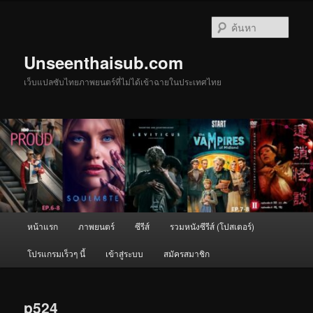
ข้าม
ไป
ค้นหา
ยัง
เนื้อหา
Unseenthaisub.com
หลัก
เว็บแปลซับไทยภาพยนตร์ที่ไม่ได้เข้าฉายในประเทศไทย
เมนู
หน้าแรก
ภาพยนตร์
ซีรีส์
รวมหนังซีรีส์ (โปสเตอร์)
หลัก
โปรแกรมเร็วๆ นี้
เข้าสู่ระบบ
สมัครสมาชิก
p524