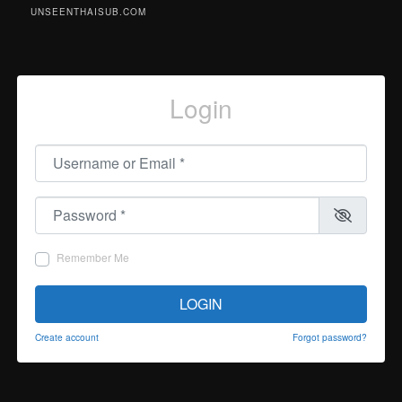
UNSEENTHAISUB.COM
Login
Username or Email
*
Password
*
Remember Me
LOGIN
Create account
Forgot password?