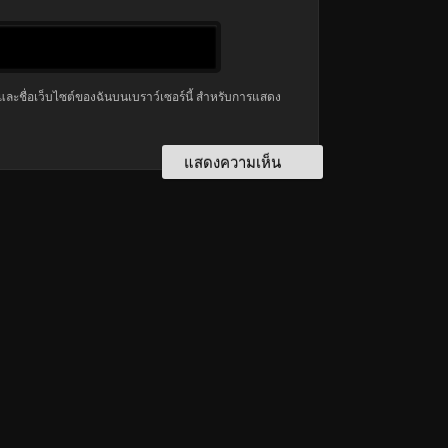
มล และชื่อเว็บไซต์ของฉันบนเบราว์เซอร์นี้ สำหรับการแสดง