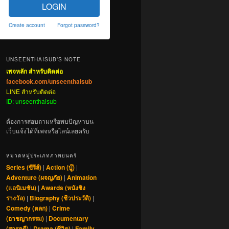
LOGIN
Create account
Forgot password?
UNSEENTHAISUB’S NOTE
เพจหลัก สำหรับติดต่อ
facebook.com/unseenthaisub
LINE สำหรับติดต่อ
ID: unseenthaisub
ต้องการสอบถามหรือพบปัญหาบน
เว็บแจ้งได้ที่เพจหรือไลน์เลยครับ
หมวดหมู่ประเภทภาพยนตร์
Series (ซีรีส์)
|
Action (บู๊)
|
Adventure (ผจญภัย)
|
Animation
(แอนิเมชัน)
|
Awards (หนังชิง
รางวัล)
|
Biography (ชีวประวัติ)
|
Comedy (ตลก)
|
Crime
(อาชญากรรม)
|
Documentary
(สารคดี)
|
Drama (ชีวิต)
|
Family