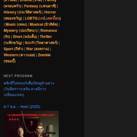
(ครอบครัว)
|
Fantasy (แฟนตาซี)
|
History (ประวัติศาสตร์)
|
Horror
(สยองขวัญ)
|
LGBTQ (
เกย์
,
เลสเบี้ยน
)
|
Music (เพลง)
|
Musical (มิวสิคัล)
|
Mystery (ปมปริศนา)
|
Romance
(รัก)
|
Short (หนังสั้น)
|
Thriller
(ระทึกขวัญ)
|
Sci-Fi (วิทยาศาสตร์)
|
Sport (กีฬา)
|
War (สงคราม)
|
Western (คาวบอย)
|
Zombie
(ซอมบี้)
NEXT PROGRAM
คลิกที่โปสเตอร์เพื่อเปิดดูตัวอย่าง
(วันที่คร่าวๆ ครับ อาจมีการ
เปลี่ยนแปลง)
ศ 7 ส.ค. – Heel (2025)