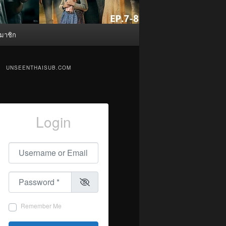
มาชิก
UNSEENTHAISUB.COM
Login
Username or Email
*
Password
*
Remember Me