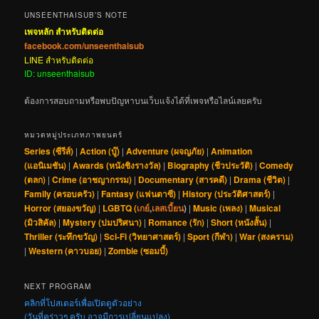
UNSEENTHAISUB’S NOTE
เพจหลัก สำหรับติดต่อ
facebook.com/unseenthaisub
LINE สำหรับติดต่อ
ID: unseenthaisub
ต้องการสอบถามหรือพบปัญหาบนเว็บแจ้งได้ที่เพจหรือไลน์เลยครับ
หมวดหมู่ประเภทภาพยนตร์
Series (ซีรีส์)
|
Action (บู๊)
|
Adventure (ผจญภัย)
|
Animation
(แอนิเมชัน)
|
Awards (หนังชิงรางวัล)
|
Biography (ชีวประวัติ)
|
Comedy
(ตลก)
|
Crime (อาชญากรรม)
|
Documentary (สารคดี)
|
Drama (ชีวิต)
|
Family (ครอบครัว)
|
Fantasy (แฟนตาซี)
|
History (ประวัติศาสตร์)
|
Horror (สยองขวัญ)
|
LGBTQ (
เกย์
,
เลสเบี้ยน
)
|
Music (เพลง)
|
Musical
(มิวสิคัล)
|
Mystery (ปมปริศนา)
|
Romance (รัก)
|
Short (หนังสั้น)
|
Thriller (ระทึกขวัญ)
|
Sci-Fi (วิทยาศาสตร์)
|
Sport (กีฬา)
|
War (สงคราม)
|
Western (คาวบอย)
|
Zombie (ซอมบี้)
NEXT PROGRAM
คลิกที่โปสเตอร์เพื่อเปิดดูตัวอย่าง
(วันที่คร่าวๆ ครับ อาจมีการเปลี่ยนแปลง)