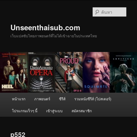
ข้าม
ไป
ค้นหา
ยัง
เนื้อหา
Unseenthaisub.com
หลัก
เว็บแปลซับไทยภาพยนตร์ที่ไม่ได้เข้าฉายในประเทศไทย
เมนู
หน้าแรก
ภาพยนตร์
ซีรีส์
รวมหนังซีรีส์ (โปสเตอร์)
หลัก
โปรแกรมเร็วๆ นี้
เข้าสู่ระบบ
สมัครสมาชิก
p552