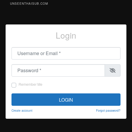
UNSEENTHAISUB.COM
Login
Username or Email
*
Password
*
Remember Me
LOGIN
Create account
Forgot password?