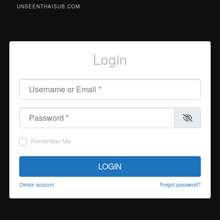
UNSEENTHAISUB.COM
Login
Username or Email
*
Password
*
Remember Me
LOGIN
Create account
Forgot password?