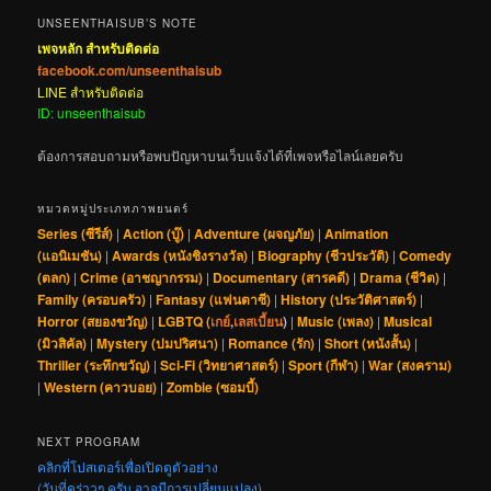
UNSEENTHAISUB’S NOTE
เพจหลัก สำหรับติดต่อ
facebook.com/unseenthaisub
LINE สำหรับติดต่อ
ID: unseenthaisub
ต้องการสอบถามหรือพบปัญหาบนเว็บแจ้งได้ที่เพจหรือไลน์เลยครับ
หมวดหมู่ประเภทภาพยนตร์
Series (ซีรีส์)
|
Action (บู๊)
|
Adventure (ผจญภัย)
|
Animation
(แอนิเมชัน)
|
Awards (หนังชิงรางวัล)
|
Biography (ชีวประวัติ)
|
Comedy
(ตลก)
|
Crime (อาชญากรรม)
|
Documentary (สารคดี)
|
Drama (ชีวิต)
|
Family (ครอบครัว)
|
Fantasy (แฟนตาซี)
|
History (ประวัติศาสตร์)
|
Horror (สยองขวัญ)
|
LGBTQ (
เกย์
,
เลสเบี้ยน
)
|
Music (เพลง)
|
Musical
(มิวสิคัล)
|
Mystery (ปมปริศนา)
|
Romance (รัก)
|
Short (หนังสั้น)
|
Thriller (ระทึกขวัญ)
|
Sci-Fi (วิทยาศาสตร์)
|
Sport (กีฬา)
|
War (สงคราม)
|
Western (คาวบอย)
|
Zombie (ซอมบี้)
NEXT PROGRAM
คลิกที่โปสเตอร์เพื่อเปิดดูตัวอย่าง
(วันที่คร่าวๆ ครับ อาจมีการเปลี่ยนแปลง)