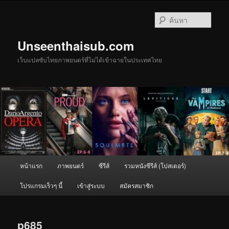
ข้าม
ไป
ค้นหา
ยัง
เนื้อหา
Unseenthaisub.com
หลัก
เว็บแปลซับไทยภาพยนตร์ที่ไม่ได้เข้าฉายในประเทศไทย
เมนู
หน้าแรก
ภาพยนตร์
ซีรีส์
รวมหนังซีรีส์ (โปสเตอร์)
หลัก
โปรแกรมเร็วๆ นี้
เข้าสู่ระบบ
สมัครสมาชิก
p685