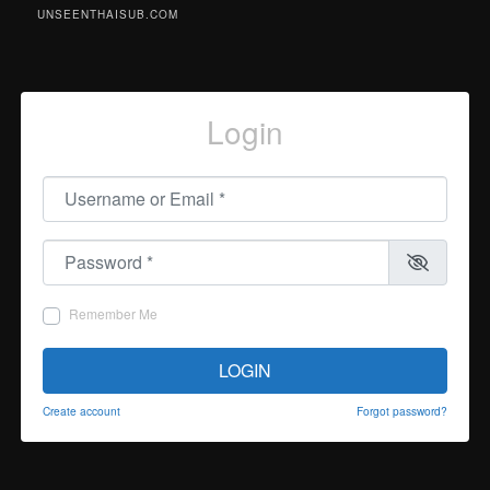
UNSEENTHAISUB.COM
Login
Username or Email
*
Password
*
Remember Me
LOGIN
Create account
Forgot password?