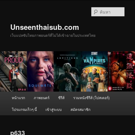
ข้าม
ไป
ค้นหา
ยัง
เนื้อหา
Unseenthaisub.com
หลัก
เว็บแปลซับไทยภาพยนตร์ที่ไม่ได้เข้าฉายในประเทศไทย
เมนู
หน้าแรก
ภาพยนตร์
ซีรีส์
รวมหนังซีรีส์ (โปสเตอร์)
หลัก
โปรแกรมเร็วๆ นี้
เข้าสู่ระบบ
สมัครสมาชิก
p633