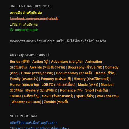
UNSEENTHAISUB’S NOTE
เพจหลัก สำหรับติดต่อ
facebook.com/unseenthaisub
LINE สำหรับติดต่อ
ID: unseenthaisub
ต้องการสอบถามหรือพบปัญหาบนเว็บแจ้งได้ที่เพจหรือไลน์เลยครับ
หมวดหมู่ประเภทภาพยนตร์
Series (ซีรีส์)
|
Action (บู๊)
|
Adventure (ผจญภัย)
|
Animation
(แอนิเมชัน)
|
Awards (หนังชิงรางวัล)
|
Biography (ชีวประวัติ)
|
Comedy
(ตลก)
|
Crime (อาชญากรรม)
|
Documentary (สารคดี)
|
Drama (ชีวิต)
|
Family (ครอบครัว)
|
Fantasy (แฟนตาซี)
|
History (ประวัติศาสตร์)
|
Horror (สยองขวัญ)
|
LGBTQ (
เกย์
,
เลสเบี้ยน
)
|
Music (เพลง)
|
Musical
(มิวสิคัล)
|
Mystery (ปมปริศนา)
|
Romance (รัก)
|
Short (หนังสั้น)
|
Thriller (ระทึกขวัญ)
|
Sci-Fi (วิทยาศาสตร์)
|
Sport (กีฬา)
|
War (สงคราม)
|
Western (คาวบอย)
|
Zombie (ซอมบี้)
NEXT PROGRAM
คลิกที่โปสเตอร์เพื่อเปิดดูตัวอย่าง
(วันที่คร่าวๆ ครับ อาจมีการเปลี่ยนแปลง)