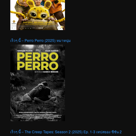
เร็วๆ นี้ – Perro Perro (2025) หมาหนุ่ม
เร็วๆ นี้ – The Creep Tapes: Season 2 (2025) Ep. 1-3 เทปสยอง ซีซัน 2