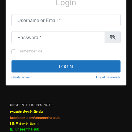
Login
Username or Email
*
Password
*
Remember Me
LOGIN
Create account
Forgot password?
UNSEENTHAISUB’S NOTE
เพจหลัก สำหรับติดต่อ
facebook.com/unseenthaisub
LINE สำหรับติดต่อ
ID: unseenthaisub