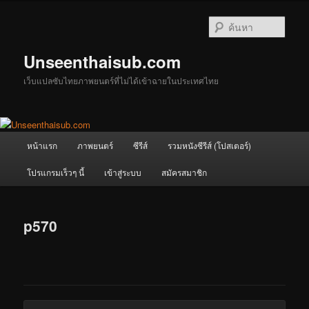
ข้าม
ไป
ค้นหา
ยัง
เนื้อหา
Unseenthaisub.com
หลัก
เว็บแปลซับไทยภาพยนตร์ที่ไม่ได้เข้าฉายในประเทศไทย
เมนู
หน้าแรก
ภาพยนตร์
ซีรีส์
รวมหนังซีรีส์ (โปสเตอร์)
หลัก
โปรแกรมเร็วๆ นี้
เข้าสู่ระบบ
สมัครสมาชิก
p570