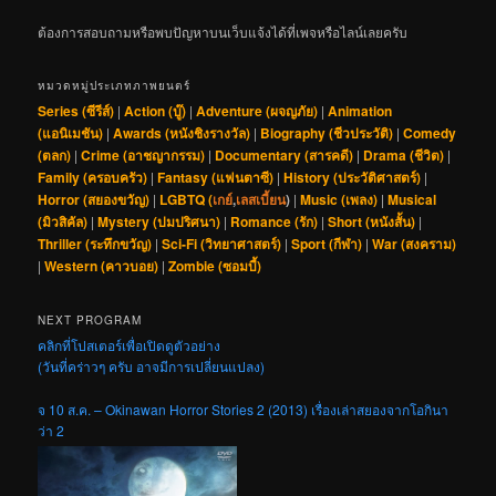
ต้องการสอบถามหรือพบปัญหาบนเว็บแจ้งได้ที่เพจหรือไลน์เลยครับ
หมวดหมู่ประเภทภาพยนตร์
Series (ซีรีส์)
|
Action (บู๊)
|
Adventure (ผจญภัย)
|
Animation
(แอนิเมชัน)
|
Awards (หนังชิงรางวัล)
|
Biography (ชีวประวัติ)
|
Comedy
(ตลก)
|
Crime (อาชญากรรม)
|
Documentary (สารคดี)
|
Drama (ชีวิต)
|
Family (ครอบครัว)
|
Fantasy (แฟนตาซี)
|
History (ประวัติศาสตร์)
|
Horror (สยองขวัญ)
|
LGBTQ (
เกย์
,
เลสเบี้ยน
)
|
Music (เพลง)
|
Musical
(มิวสิคัล)
|
Mystery (ปมปริศนา)
|
Romance (รัก)
|
Short (หนังสั้น)
|
Thriller (ระทึกขวัญ)
|
Sci-Fi (วิทยาศาสตร์)
|
Sport (กีฬา)
|
War (สงคราม)
|
Western (คาวบอย)
|
Zombie (ซอมบี้)
NEXT PROGRAM
คลิกที่โปสเตอร์เพื่อเปิดดูตัวอย่าง
(วันที่คร่าวๆ ครับ อาจมีการเปลี่ยนแปลง)
จ 10 ส.ค. – Okinawan Horror Stories 2 (2013) เรื่องเล่าสยองจากโอกินา
ว่า 2