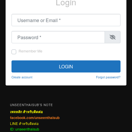
Login
Username or Email
*
Password
*
Remember Me
LOGIN
Create account
Forgot password?
UNSEENTHAISUB’S NOTE
เพจหลัก สำหรับติดต่อ
facebook.com/unseenthaisub
LINE สำหรับติดต่อ
ID: unseenthaisub