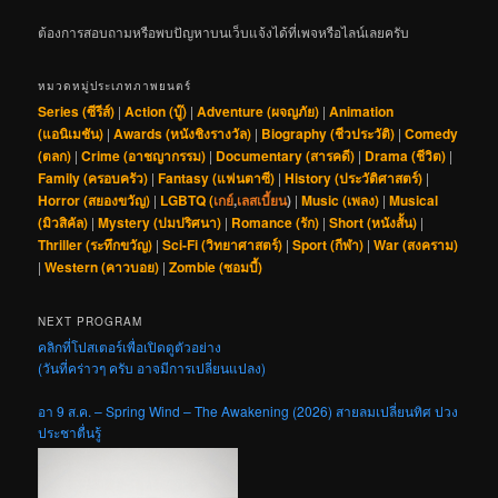
ต้องการสอบถามหรือพบปัญหาบนเว็บแจ้งได้ที่เพจหรือไลน์เลยครับ
หมวดหมู่ประเภทภาพยนตร์
Series (ซีรีส์)
|
Action (บู๊)
|
Adventure (ผจญภัย)
|
Animation
(แอนิเมชัน)
|
Awards (หนังชิงรางวัล)
|
Biography (ชีวประวัติ)
|
Comedy
(ตลก)
|
Crime (อาชญากรรม)
|
Documentary (สารคดี)
|
Drama (ชีวิต)
|
Family (ครอบครัว)
|
Fantasy (แฟนตาซี)
|
History (ประวัติศาสตร์)
|
Horror (สยองขวัญ)
|
LGBTQ (
เกย์
,
เลสเบี้ยน
)
|
Music (เพลง)
|
Musical
(มิวสิคัล)
|
Mystery (ปมปริศนา)
|
Romance (รัก)
|
Short (หนังสั้น)
|
Thriller (ระทึกขวัญ)
|
Sci-Fi (วิทยาศาสตร์)
|
Sport (กีฬา)
|
War (สงคราม)
|
Western (คาวบอย)
|
Zombie (ซอมบี้)
NEXT PROGRAM
คลิกที่โปสเตอร์เพื่อเปิดดูตัวอย่าง
(วันที่คร่าวๆ ครับ อาจมีการเปลี่ยนแปลง)
อา 9 ส.ค. – Spring Wind – The Awakening (2026) สายลมเปลี่ยนทิศ ปวง
ประชาตื่นรู้