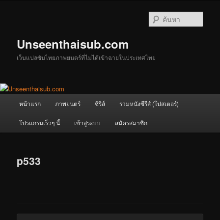
ข้าม
ไป
ค้นหา
ยัง
เนื้อหา
Unseenthaisub.com
หลัก
เว็บแปลซับไทยภาพยนตร์ที่ไม่ได้เข้าฉายในประเทศไทย
เมนู
หน้าแรก
ภาพยนตร์
ซีรีส์
รวมหนังซีรีส์ (โปสเตอร์)
หลัก
โปรแกรมเร็วๆ นี้
เข้าสู่ระบบ
สมัครสมาชิก
p533