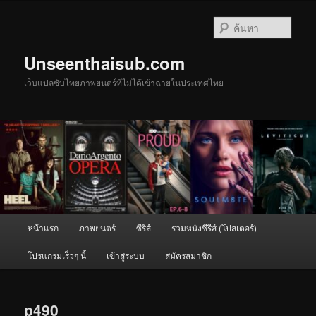
ข้าม
ไป
ค้นหา
ยัง
เนื้อหา
Unseenthaisub.com
หลัก
เว็บแปลซับไทยภาพยนตร์ที่ไม่ได้เข้าฉายในประเทศไทย
เมนู
หน้าแรก
ภาพยนตร์
ซีรีส์
รวมหนังซีรีส์ (โปสเตอร์)
หลัก
โปรแกรมเร็วๆ นี้
เข้าสู่ระบบ
สมัครสมาชิก
p490