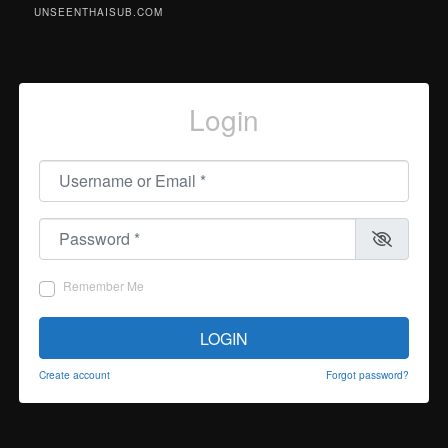
UNSEENTHAISUB.COM
Login
Username or Email
*
Password
*
Remember Me
LOGIN
Create account
Forgot password?