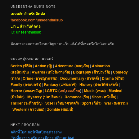
UNSEENTHAISUB’S NOTE
เพจหลัก สำหรับติดต่อ
facebook.com/unseenthaisub
LINE สำหรับติดต่อ
ID: unseenthaisub
ต้องการสอบถามหรือพบปัญหาบนเว็บแจ้งได้ที่เพจหรือไลน์เลยครับ
หมวดหมู่ประเภทภาพยนตร์
Series (ซีรีส์)
|
Action (บู๊)
|
Adventure (ผจญภัย)
|
Animation
(แอนิเมชัน)
|
Awards (หนังชิงรางวัล)
|
Biography (ชีวประวัติ)
|
Comedy
(ตลก)
|
Crime (อาชญากรรม)
|
Documentary (สารคดี)
|
Drama (ชีวิต)
|
Family (ครอบครัว)
|
Fantasy (แฟนตาซี)
|
History (ประวัติศาสตร์)
|
Horror (สยองขวัญ)
|
LGBTQ (
เกย์
,
เลสเบี้ยน
)
|
Music (เพลง)
|
Musical
(มิวสิคัล)
|
Mystery (ปมปริศนา)
|
Romance (รัก)
|
Short (หนังสั้น)
|
Thriller (ระทึกขวัญ)
|
Sci-Fi (วิทยาศาสตร์)
|
Sport (กีฬา)
|
War (สงคราม)
|
Western (คาวบอย)
|
Zombie (ซอมบี้)
NEXT PROGRAM
คลิกที่โปสเตอร์เพื่อเปิดดูตัวอย่าง
(วันที่คร่าวๆ ครับ อาจมีการเปลี่ยนแปลง)