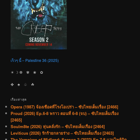
เร็วๆ นี้ – Palestine 36 (2025)
☀︎ ☽ ❁ ✾ ❀ ✿
✤ ♣︎ ♧ ☘︎
เรื่องล่าสุด
Opera (1987) จ้องเชือดที่โรงโอเปร่า – ซับไทยเต็มเรื่อง [2466]
Proud (2026) Ep.6-8 พราว ตอนที่ 6-8 (จบ) – ซับไทยเต็มเรื่อง
[2465]
Soulm8te (2026) หุ่นคลั่งรัก – ซับไทยเต็มเรื่อง [2464]
Leviticus (2026) รักร้ายกลายร่าง – ซับไทยเต็มเรื่อง [2463]
The Vampires of Midland: Season 2 (2022) Ep.7-8 แวมไพร์มิด