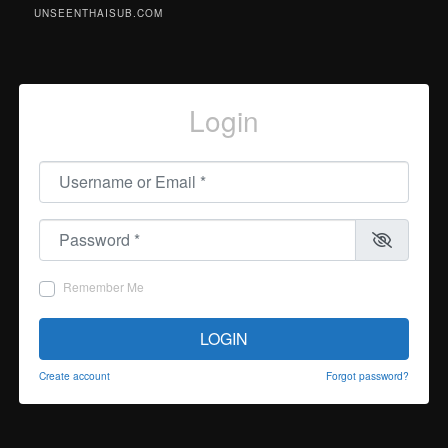
UNSEENTHAISUB.COM
Login
Username or Email
*
Password
*
Remember Me
LOGIN
Create account
Forgot password?