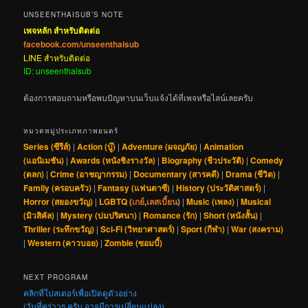
UNSEENTHAISUB’S NOTE
เพจหลัก สำหรับติดต่อ
facebook.com/unseenthaisub
LINE สำหรับติดต่อ
ID: unseenthaisub
ต้องการสอบถามหรือพบปัญหาบนเว็บแจ้งได้ที่เพจหรือไลน์เลยครับ
หมวดหมู่ประเภทภาพยนตร์
Series (ซีรีส์)
|
Action (บู๊)
|
Adventure (ผจญภัย)
|
Animation
(แอนิเมชัน)
|
Awards (หนังชิงรางวัล)
|
Biography (ชีวประวัติ)
|
Comedy
(ตลก)
|
Crime (อาชญากรรม)
|
Documentary (สารคดี)
|
Drama (ชีวิต)
|
Family (ครอบครัว)
|
Fantasy (แฟนตาซี)
|
History (ประวัติศาสตร์)
|
Horror (สยองขวัญ)
|
LGBTQ (
เกย์
,
เลสเบี้ยน
)
|
Music (เพลง)
|
Musical
(มิวสิคัล)
|
Mystery (ปมปริศนา)
|
Romance (รัก)
|
Short (หนังสั้น)
|
Thriller (ระทึกขวัญ)
|
Sci-Fi (วิทยาศาสตร์)
|
Sport (กีฬา)
|
War (สงคราม)
|
Western (คาวบอย)
|
Zombie (ซอมบี้)
NEXT PROGRAM
คลิกที่โปสเตอร์เพื่อเปิดดูตัวอย่าง
(วันที่คร่าวๆ ครับ อาจมีการเปลี่ยนแปลง)