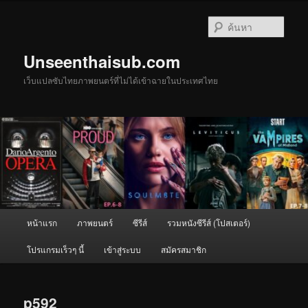
ข้าม
ไป
ค้นหา
ยัง
เนื้อหา
Unseenthaisub.com
หลัก
เว็บแปลซับไทยภาพยนตร์ที่ไม่ได้เข้าฉายในประเทศไทย
เมนู
หน้าแรก
ภาพยนตร์
ซีรีส์
รวมหนังซีรีส์ (โปสเตอร์)
หลัก
โปรแกรมเร็วๆ นี้
เข้าสู่ระบบ
สมัครสมาชิก
p592