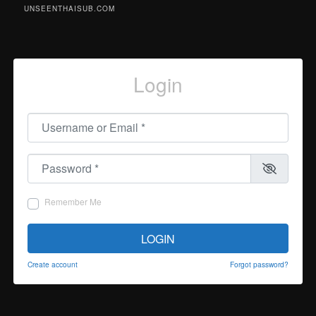
UNSEENTHAISUB.COM
Login
Username or Email
*
Password
*
Remember Me
LOGIN
Create account
Forgot password?