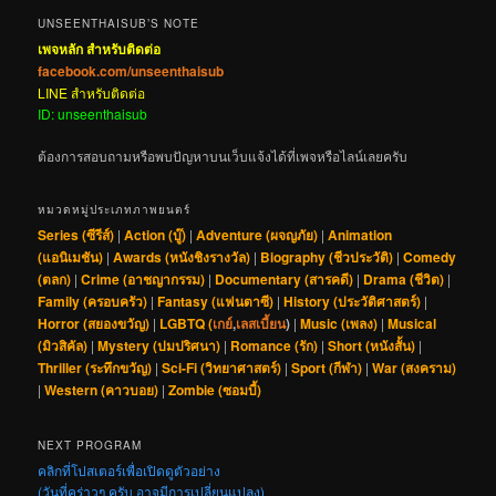
UNSEENTHAISUB’S NOTE
เพจหลัก สำหรับติดต่อ
facebook.com/unseenthaisub
LINE สำหรับติดต่อ
ID: unseenthaisub
ต้องการสอบถามหรือพบปัญหาบนเว็บแจ้งได้ที่เพจหรือไลน์เลยครับ
หมวดหมู่ประเภทภาพยนตร์
Series (ซีรีส์)
|
Action (บู๊)
|
Adventure (ผจญภัย)
|
Animation
(แอนิเมชัน)
|
Awards (หนังชิงรางวัล)
|
Biography (ชีวประวัติ)
|
Comedy
(ตลก)
|
Crime (อาชญากรรม)
|
Documentary (สารคดี)
|
Drama (ชีวิต)
|
Family (ครอบครัว)
|
Fantasy (แฟนตาซี)
|
History (ประวัติศาสตร์)
|
Horror (สยองขวัญ)
|
LGBTQ (
เกย์
,
เลสเบี้ยน
)
|
Music (เพลง)
|
Musical
(มิวสิคัล)
|
Mystery (ปมปริศนา)
|
Romance (รัก)
|
Short (หนังสั้น)
|
Thriller (ระทึกขวัญ)
|
Sci-Fi (วิทยาศาสตร์)
|
Sport (กีฬา)
|
War (สงคราม)
|
Western (คาวบอย)
|
Zombie (ซอมบี้)
NEXT PROGRAM
คลิกที่โปสเตอร์เพื่อเปิดดูตัวอย่าง
(วันที่คร่าวๆ ครับ อาจมีการเปลี่ยนแปลง)