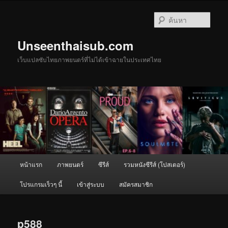
ข้าม
ไป
ค้นหา
ยัง
เนื้อหา
Unseenthaisub.com
หลัก
เว็บแปลซับไทยภาพยนตร์ที่ไม่ได้เข้าฉายในประเทศไทย
เมนู
หน้าแรก
ภาพยนตร์
ซีรีส์
รวมหนังซีรีส์ (โปสเตอร์)
หลัก
โปรแกรมเร็วๆ นี้
เข้าสู่ระบบ
สมัครสมาชิก
p588