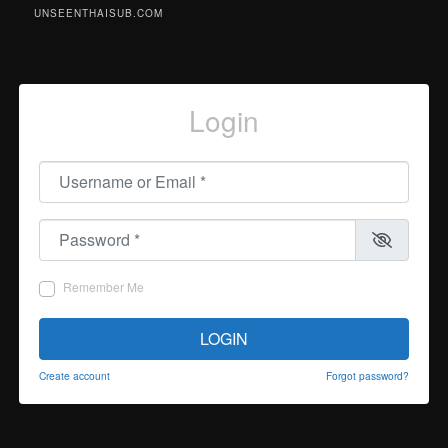
UNSEENTHAISUB.COM
Login
Username or Email
*
Password
*
Remember Me
LOGIN
Create account
Forgot password?