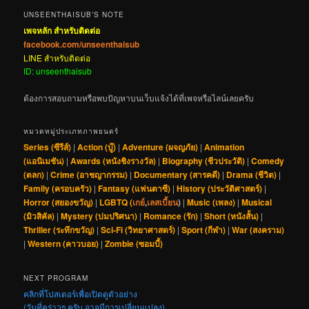
UNSEENTHAISUB’S NOTE
เพจหลัก สำหรับติดต่อ
facebook.com/unseenthaisub
LINE สำหรับติดต่อ
ID: unseenthaisub
ต้องการสอบถามหรือพบปัญหาบนเว็บแจ้งได้ที่เพจหรือไลน์เลยครับ
หมวดหมู่ประเภทภาพยนตร์
Series (ซีรีส์)
|
Action (บู๊)
|
Adventure (ผจญภัย)
|
Animation
(แอนิเมชัน)
|
Awards (หนังชิงรางวัล)
|
Biography (ชีวประวัติ)
|
Comedy
(ตลก)
|
Crime (อาชญากรรม)
|
Documentary (สารคดี)
|
Drama (ชีวิต)
|
Family (ครอบครัว)
|
Fantasy (แฟนตาซี)
|
History (ประวัติศาสตร์)
|
Horror (สยองขวัญ)
|
LGBTQ (
เกย์
,
เลสเบี้ยน
)
|
Music (เพลง)
|
Musical
(มิวสิคัล)
|
Mystery (ปมปริศนา)
|
Romance (รัก)
|
Short (หนังสั้น)
|
Thriller (ระทึกขวัญ)
|
Sci-Fi (วิทยาศาสตร์)
|
Sport (กีฬา)
|
War (สงคราม)
|
Western (คาวบอย)
|
Zombie (ซอมบี้)
NEXT PROGRAM
คลิกที่โปสเตอร์เพื่อเปิดดูตัวอย่าง
(วันที่คร่าวๆ ครับ อาจมีการเปลี่ยนแปลง)