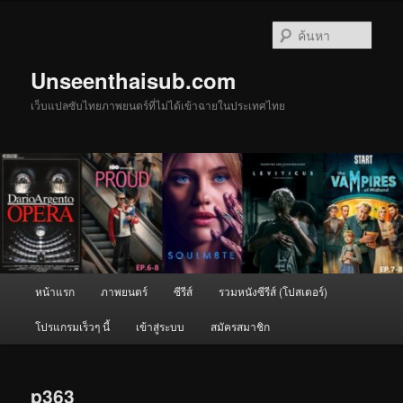
ข้าม
ไป
ค้นหา
ยัง
เนื้อหา
Unseenthaisub.com
หลัก
เว็บแปลซับไทยภาพยนตร์ที่ไม่ได้เข้าฉายในประเทศไทย
เมนู
หน้าแรก
ภาพยนตร์
ซีรีส์
รวมหนังซีรีส์ (โปสเตอร์)
หลัก
โปรแกรมเร็วๆ นี้
เข้าสู่ระบบ
สมัครสมาชิก
p363