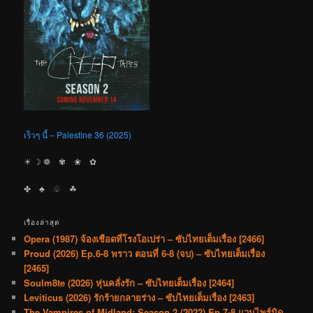
เร็วๆ นี้ – Palestine 36 (2025)
☀︎ ☽ ❁ ✾ ❀ ✿
✤ ♣︎ ♧ ☘︎
เรื่องล่าสุด
Opera (1987) จ้องเชือดที่โรงโอเปร่า – ซับไทยเต็มเรื่อง [2466]
Proud (2026) Ep.6-8 พราว ตอนที่ 6-8 (จบ) – ซับไทยเต็มเรื่อง
[2465]
Soulm8te (2026) หุ่นคลั่งรัก – ซับไทยเต็มเรื่อง [2464]
Leviticus (2026) รักร้ายกลายร่าง – ซับไทยเต็มเรื่อง [2463]
The Vampires of Midland: Season 2 (2022) Ep.7-8 แวมไพร์มิด