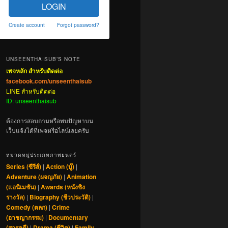
LOGIN
Create account
Forgot password?
UNSEENTHAISUB’S NOTE
เพจหลัก สำหรับติดต่อ
facebook.com/unseenthaisub
LINE สำหรับติดต่อ
ID: unseenthaisub
ต้องการสอบถามหรือพบปัญหาบน
เว็บแจ้งได้ที่เพจหรือไลน์เลยครับ
หมวดหมู่ประเภทภาพยนตร์
Series (ซีรีส์)
|
Action (บู๊)
|
Adventure (ผจญภัย)
|
Animation
(แอนิเมชัน)
|
Awards (หนังชิง
รางวัล)
|
Biography (ชีวประวัติ)
|
Comedy (ตลก)
|
Crime
(อาชญากรรม)
|
Documentary
(สารคดี)
|
Drama (ชีวิต)
|
Family