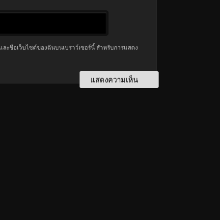
มล และชื่อเว็บไซต์ของฉันบนเบราว์เซอร์นี้ สำหรับการแสดง