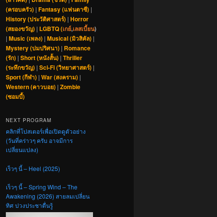
(ครอบครัว)
|
Fantasy (แฟนตาซี)
|
History (ประวัติศาสตร์)
|
Horror
(สยองขวัญ)
|
LGBTQ (
เกย์
,
เลสเบี้ยน
)
|
Music (เพลง)
|
Musical (มิวสิคัล)
|
Mystery (ปมปริศนา)
|
Romance
(รัก)
|
Short (หนังสั้น)
|
Thriller
(ระทึกขวัญ)
|
Sci-Fi (วิทยาศาสตร์)
|
Sport (กีฬา)
|
War (สงคราม)
|
Western (คาวบอย)
|
Zombie
(ซอมบี้)
NEXT PROGRAM
คลิกที่โปสเตอร์เพื่อเปิดดูตัวอย่าง
(วันที่คร่าวๆ ครับ อาจมีการ
เปลี่ยนแปลง)
เร็วๆ นี้ – Heel (2025)
เร็วๆ นี้ – Spring Wind – The
Awakening (2026) สายลมเปลี่ยน
ทิศ ปวงประชาตื่นรู้