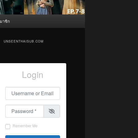
มาชิก
UNSEENTHAISUB.COM
Login
Username or Email
*
Password
*
Remember Me