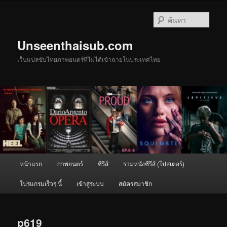
ข้าม
ไป
ค้นหา
ยัง
เนื้อหา
Unseenthaisub.com
หลัก
เว็บแปลซับไทยภาพยนตร์ที่ไม่ได้เข้าฉายในประเทศไทย
เมนู
หน้าแรก
ภาพยนตร์
ซีรีส์
รวมหนังซีรีส์ (โปสเตอร์)
หลัก
โปรแกรมเร็วๆ นี้
เข้าสู่ระบบ
สมัครสมาชิก
p619