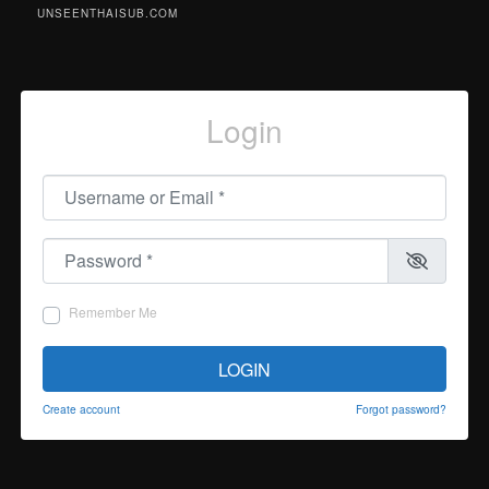
UNSEENTHAISUB.COM
Login
Username or Email
*
Password
*
Remember Me
LOGIN
Create account
Forgot password?