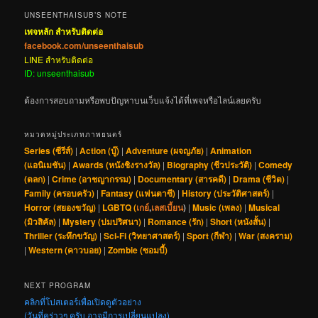
UNSEENTHAISUB’S NOTE
เพจหลัก สำหรับติดต่อ
facebook.com/unseenthaisub
LINE สำหรับติดต่อ
ID: unseenthaisub
ต้องการสอบถามหรือพบปัญหาบนเว็บแจ้งได้ที่เพจหรือไลน์เลยครับ
หมวดหมู่ประเภทภาพยนตร์
Series (ซีรีส์)
|
Action (บู๊)
|
Adventure (ผจญภัย)
|
Animation
(แอนิเมชัน)
|
Awards (หนังชิงรางวัล)
|
Biography (ชีวประวัติ)
|
Comedy
(ตลก)
|
Crime (อาชญากรรม)
|
Documentary (สารคดี)
|
Drama (ชีวิต)
|
Family (ครอบครัว)
|
Fantasy (แฟนตาซี)
|
History (ประวัติศาสตร์)
|
Horror (สยองขวัญ)
|
LGBTQ (
เกย์
,
เลสเบี้ยน
)
|
Music (เพลง)
|
Musical
(มิวสิคัล)
|
Mystery (ปมปริศนา)
|
Romance (รัก)
|
Short (หนังสั้น)
|
Thriller (ระทึกขวัญ)
|
Sci-Fi (วิทยาศาสตร์)
|
Sport (กีฬา)
|
War (สงคราม)
|
Western (คาวบอย)
|
Zombie (ซอมบี้)
NEXT PROGRAM
คลิกที่โปสเตอร์เพื่อเปิดดูตัวอย่าง
(วันที่คร่าวๆ ครับ อาจมีการเปลี่ยนแปลง)