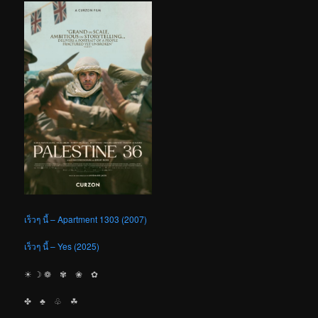
เร็วๆ นี้ – Apartment 1303 (2007)
เร็วๆ นี้ – Yes (2025)
☀︎ ☽ ❁ ✾ ❀ ✿
✤ ♣︎ ♧ ☘︎