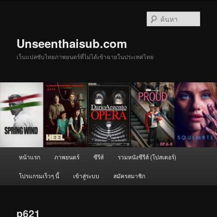
ข้าม
ไป
ค้นหา
ยัง
เนื้อหา
Unseenthaisub.com
หลัก
เว็บแปลซับไทยภาพยนตร์ที่ไม่ได้เข้าฉายในประเทศไทย
เมนู
หน้าแรก
ภาพยนตร์
ซีรีส์
รวมหนังซีรีส์ (โปสเตอร์)
หลัก
โปรแกรมเร็วๆ นี้
เข้าสู่ระบบ
สมัครสมาชิก
p621