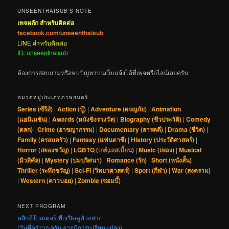
UNSEENTHAISUB’S NOTE
เพจหลัก สำหรับติดต่อ
facebook.com/unseenthaisub
LINE สำหรับติดต่อ
ID: unseenthaisub
ต้องการสอบถามหรือพบปัญหาบนเว็บแจ้งได้ที่เพจหรือไลน์เลยครับ
หมวดหมู่ประเภทภาพยนตร์
Series (ซีรีส์)
|
Action (บู๊)
|
Adventure (ผจญภัย)
|
Animation
(แอนิเมชัน)
|
Awards (หนังชิงรางวัล)
|
Biography (ชีวประวัติ)
|
Comedy
(ตลก)
|
Crime (อาชญากรรม)
|
Documentary (สารคดี)
|
Drama (ชีวิต)
|
Family (ครอบครัว)
|
Fantasy (แฟนตาซี)
|
History (ประวัติศาสตร์)
|
Horror (สยองขวัญ)
|
LGBTQ (
เกย์
,
เลสเบี้ยน
)
|
Music (เพลง)
|
Musical
(มิวสิคัล)
|
Mystery (ปมปริศนา)
|
Romance (รัก)
|
Short (หนังสั้น)
|
Thriller (ระทึกขวัญ)
|
Sci-Fi (วิทยาศาสตร์)
|
Sport (กีฬา)
|
War (สงคราม)
|
Western (คาวบอย)
|
Zombie (ซอมบี้)
NEXT PROGRAM
คลิกที่โปสเตอร์เพื่อเปิดดูตัวอย่าง
(วันที่คร่าวๆ ครับ อาจมีการเปลี่ยนแปลง)