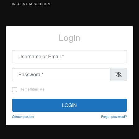
UNSEENTHAISUB.COM
Login
Username or Email
*
Password
*
Remember Me
LOGIN
Create account
Forgot password?