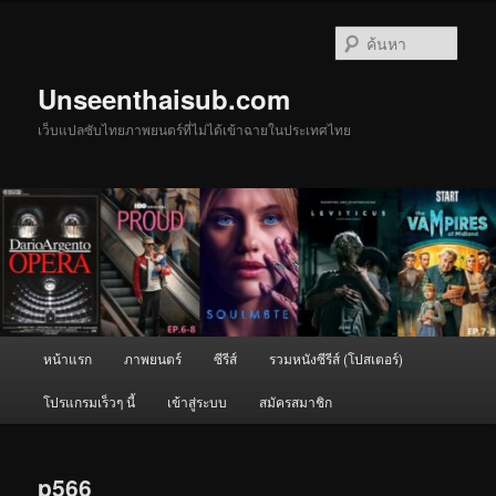
ข้าม
ไป
ค้นหา
ยัง
เนื้อหา
Unseenthaisub.com
หลัก
เว็บแปลซับไทยภาพยนตร์ที่ไม่ได้เข้าฉายในประเทศไทย
เมนู
หน้าแรก
ภาพยนตร์
ซีรีส์
รวมหนังซีรีส์ (โปสเตอร์)
หลัก
โปรแกรมเร็วๆ นี้
เข้าสู่ระบบ
สมัครสมาชิก
p566