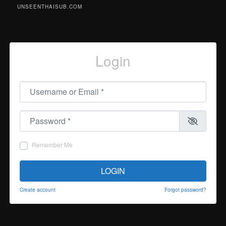
UNSEENTHAISUB.COM
Login
Username or Email
*
Password
*
Remember Me
LOGIN
Create account
Forgot password?