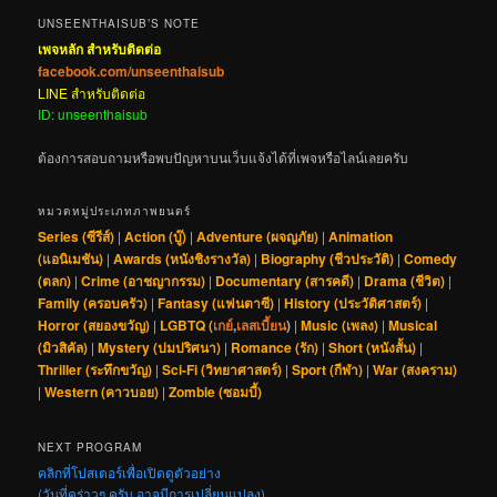
UNSEENTHAISUB’S NOTE
เพจหลัก สำหรับติดต่อ
facebook.com/unseenthaisub
LINE สำหรับติดต่อ
ID: unseenthaisub
ต้องการสอบถามหรือพบปัญหาบนเว็บแจ้งได้ที่เพจหรือไลน์เลยครับ
หมวดหมู่ประเภทภาพยนตร์
Series (ซีรีส์)
|
Action (บู๊)
|
Adventure (ผจญภัย)
|
Animation
(แอนิเมชัน)
|
Awards (หนังชิงรางวัล)
|
Biography (ชีวประวัติ)
|
Comedy
(ตลก)
|
Crime (อาชญากรรม)
|
Documentary (สารคดี)
|
Drama (ชีวิต)
|
Family (ครอบครัว)
|
Fantasy (แฟนตาซี)
|
History (ประวัติศาสตร์)
|
Horror (สยองขวัญ)
|
LGBTQ (
เกย์
,
เลสเบี้ยน
)
|
Music (เพลง)
|
Musical
(มิวสิคัล)
|
Mystery (ปมปริศนา)
|
Romance (รัก)
|
Short (หนังสั้น)
|
Thriller (ระทึกขวัญ)
|
Sci-Fi (วิทยาศาสตร์)
|
Sport (กีฬา)
|
War (สงคราม)
|
Western (คาวบอย)
|
Zombie (ซอมบี้)
NEXT PROGRAM
คลิกที่โปสเตอร์เพื่อเปิดดูตัวอย่าง
(วันที่คร่าวๆ ครับ อาจมีการเปลี่ยนแปลง)