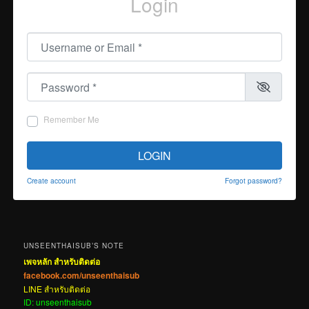
Login
Username or Email
*
Password
*
Remember Me
LOGIN
Create account
Forgot password?
UNSEENTHAISUB’S NOTE
เพจหลัก สำหรับติดต่อ
facebook.com/unseenthaisub
LINE สำหรับติดต่อ
ID: unseenthaisub