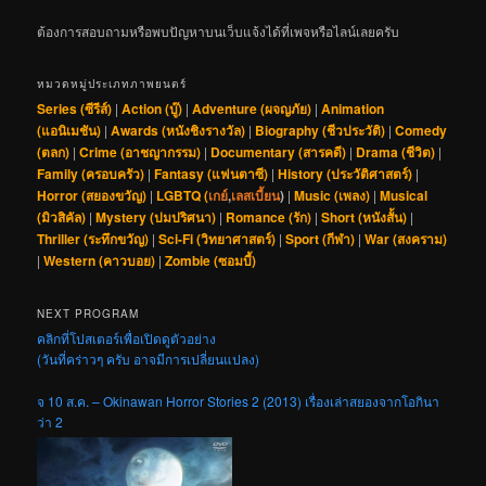
ต้องการสอบถามหรือพบปัญหาบนเว็บแจ้งได้ที่เพจหรือไลน์เลยครับ
หมวดหมู่ประเภทภาพยนตร์
Series (ซีรีส์)
|
Action (บู๊)
|
Adventure (ผจญภัย)
|
Animation
(แอนิเมชัน)
|
Awards (หนังชิงรางวัล)
|
Biography (ชีวประวัติ)
|
Comedy
(ตลก)
|
Crime (อาชญากรรม)
|
Documentary (สารคดี)
|
Drama (ชีวิต)
|
Family (ครอบครัว)
|
Fantasy (แฟนตาซี)
|
History (ประวัติศาสตร์)
|
Horror (สยองขวัญ)
|
LGBTQ (
เกย์
,
เลสเบี้ยน
)
|
Music (เพลง)
|
Musical
(มิวสิคัล)
|
Mystery (ปมปริศนา)
|
Romance (รัก)
|
Short (หนังสั้น)
|
Thriller (ระทึกขวัญ)
|
Sci-Fi (วิทยาศาสตร์)
|
Sport (กีฬา)
|
War (สงคราม)
|
Western (คาวบอย)
|
Zombie (ซอมบี้)
NEXT PROGRAM
คลิกที่โปสเตอร์เพื่อเปิดดูตัวอย่าง
(วันที่คร่าวๆ ครับ อาจมีการเปลี่ยนแปลง)
จ 10 ส.ค. – Okinawan Horror Stories 2 (2013) เรื่องเล่าสยองจากโอกินา
ว่า 2