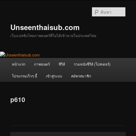
ข้าม
ไป
ค้นหา
ยัง
เนื้อหา
Unseenthaisub.com
หลัก
เว็บแปลซับไทยภาพยนตร์ที่ไม่ได้เข้าฉายในประเทศไทย
เมนู
หน้าแรก
ภาพยนตร์
ซีรีส์
รวมหนังซีรีส์ (โปสเตอร์)
หลัก
โปรแกรมเร็วๆ นี้
เข้าสู่ระบบ
สมัครสมาชิก
p610