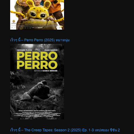
เร็วๆ นี้ – Perro Perro (2025) หมาหนุ่ม
เร็วๆ นี้ – The Creep Tapes: Season 2 (2025) Ep. 1-3 เทปสยอง ซีซัน 2