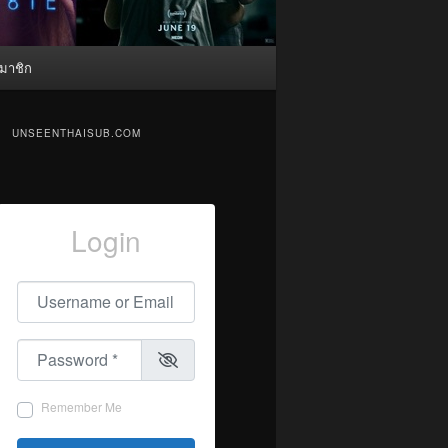
มาชิก
UNSEENTHAISUB.COM
Login
Username or Email
*
Password
*
Remember Me