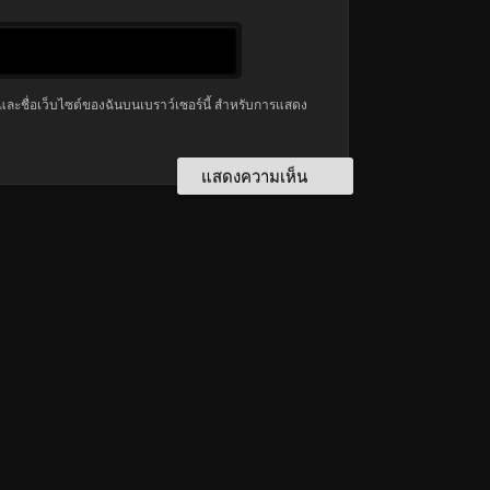
มล และชื่อเว็บไซต์ของฉันบนเบราว์เซอร์นี้ สำหรับการแสดง