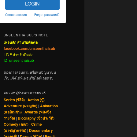
LOGIN
Create account
Forgot password?
UNSEENTHAISUB’S NOTE
เพจหลัก สำหรับติดต่อ
facebook.com/unseenthaisub
LINE สำหรับติดต่อ
ID: unseenthaisub
ต้องการสอบถามหรือพบปัญหาบน
เว็บแจ้งได้ที่เพจหรือไลน์เลยครับ
หมวดหมู่ประเภทภาพยนตร์
Series (ซีรีส์)
|
Action (บู๊)
|
Adventure (ผจญภัย)
|
Animation
(แอนิเมชัน)
|
Awards (หนังชิง
รางวัล)
|
Biography (ชีวประวัติ)
|
Comedy (ตลก)
|
Crime
(อาชญากรรม)
|
Documentary
(สารคดี)
|
Drama (ชีวิต)
|
Family