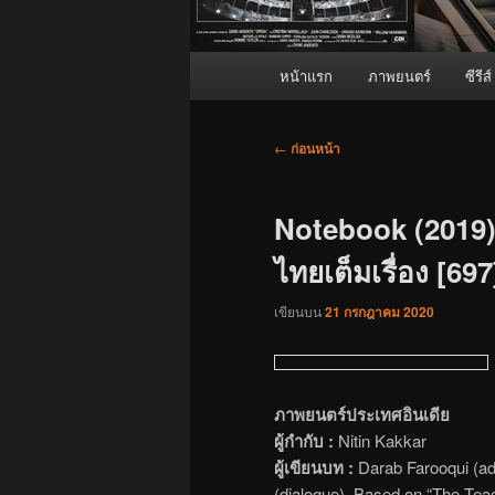
เมนู
หน้าแรก
ภาพยนตร์
ซีรีส์
หลัก
เมนู
←
ก่อนหน้า
นำทาง
เรื่อง
Notebook (2019) บ
ไทยเต็มเรื่อง [697
เขียนบน
21 กรกฎาคม 2020
ภาพยนตร์ประเทศอินเดีย
ผู้กำกับ :
Nitin Kakkar
ผู้เขียนบท :
Darab Farooqui (ad
(dialogue), Based on “The Teac