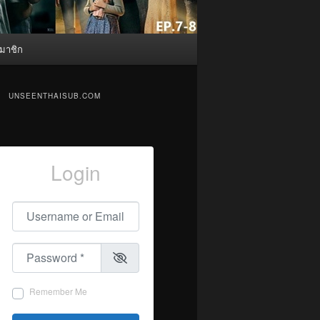
มาชิก
UNSEENTHAISUB.COM
Login
Username or Email
*
Password
*
Remember Me