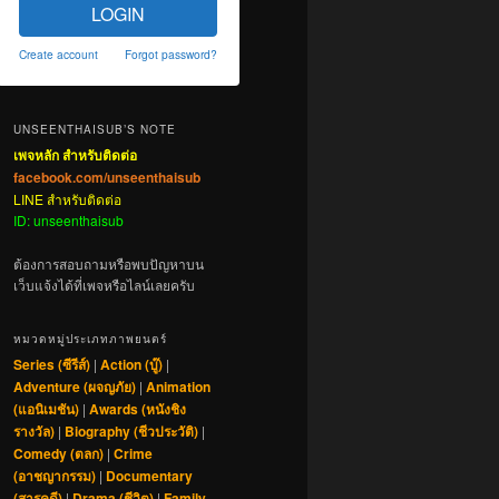
LOGIN
Create account
Forgot password?
UNSEENTHAISUB’S NOTE
เพจหลัก สำหรับติดต่อ
facebook.com/unseenthaisub
LINE สำหรับติดต่อ
ID: unseenthaisub
ต้องการสอบถามหรือพบปัญหาบน
เว็บแจ้งได้ที่เพจหรือไลน์เลยครับ
หมวดหมู่ประเภทภาพยนตร์
Series (ซีรีส์)
|
Action (บู๊)
|
Adventure (ผจญภัย)
|
Animation
(แอนิเมชัน)
|
Awards (หนังชิง
รางวัล)
|
Biography (ชีวประวัติ)
|
Comedy (ตลก)
|
Crime
(อาชญากรรม)
|
Documentary
(สารคดี)
|
Drama (ชีวิต)
|
Family