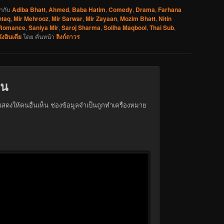
ำกับ
Adiba Bhatt
,
Ahmed
,
Baba Hatim
,
Comedy
,
Drama
,
Farhana
htaq
,
Mir Mehrooz
,
Mir Sarwar
,
Mir Zayaan
,
Mozim Bhatt
,
Nitin
Romance
,
Saniya Mir
,
Saroj Sharma
,
Soliha Maqbool
,
Thai Sub
,
ังอินเดีย
โดย
คั่นหน้า
ลิงก์ถาวร
็น
สดงให้คนอื่นเห็น
ช่องข้อมูลจำเป็นถูกทำเครื่องหมาย