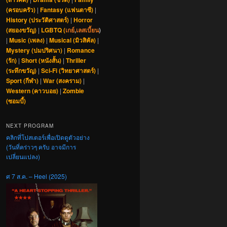
(ครอบครัว)
|
Fantasy (แฟนตาซี)
|
History (ประวัติศาสตร์)
|
Horror
(สยองขวัญ)
|
LGBTQ (
เกย์
,
เลสเบี้ยน
)
|
Music (เพลง)
|
Musical (มิวสิคัล)
|
Mystery (ปมปริศนา)
|
Romance
(รัก)
|
Short (หนังสั้น)
|
Thriller
(ระทึกขวัญ)
|
Sci-Fi (วิทยาศาสตร์)
|
Sport (กีฬา)
|
War (สงคราม)
|
Western (คาวบอย)
|
Zombie
(ซอมบี้)
NEXT PROGRAM
คลิกที่โปสเตอร์เพื่อเปิดดูตัวอย่าง
(วันที่คร่าวๆ ครับ อาจมีการ
เปลี่ยนแปลง)
ศ 7 ส.ค. – Heel (2025)