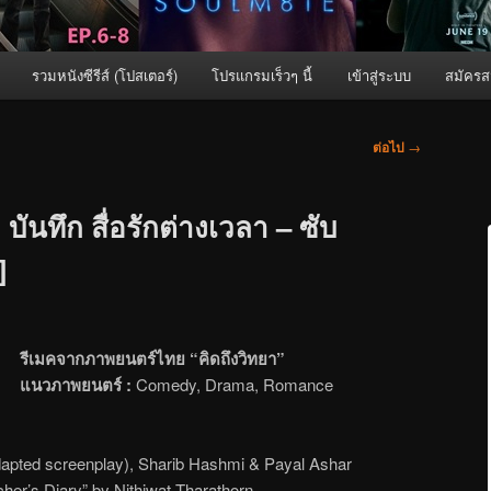
รวมหนังซีรีส์ (โปสเตอร์)
โปรแกรมเร็วๆ นี้
เข้าสู่ระบบ
สมัครส
ต่อไป
→
ันทึก สื่อรักต่างเวลา – ซับ
]
รีเมคจากภาพยนตร์ไทย “คิดถึงวิทยา”
แนวภาพยนตร์ :
Comedy, Drama, Romance
apted screenplay), Sharib Hashmi & Payal Ashar
her’s Diary” by Nithiwat Tharathorn