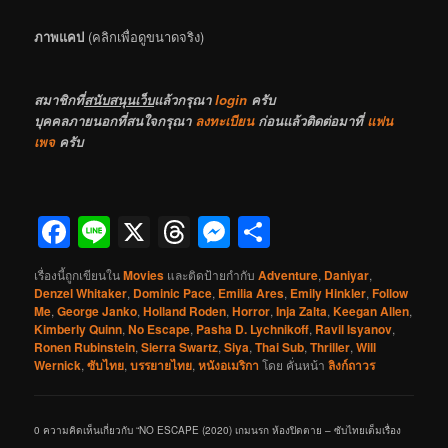
ภาพแคป
(คลิกเพื่อดูขนาดจริง)
สมาชิกที่
สนับสนุนเว็บ
แล้วกรุณา
login
ครับ
บุคคลภายนอกที่สนใจกรุณา
ลงทะเบียน
ก่อนแล้วติดต่อมาที่
แฟน
เพจ
ครับ
Facebook
Line
X
Threads
Messenger
Share
เรื่องนี้ถูกเขียนใน
Movies
และติดป้ายกำกับ
Adventure
,
Daniyar
,
Denzel Whitaker
,
Dominic Pace
,
Emilia Ares
,
Emily Hinkler
,
Follow
Me
,
George Janko
,
Holland Roden
,
Horror
,
Inja Zalta
,
Keegan Allen
,
Kimberly Quinn
,
No Escape
,
Pasha D. Lychnikoff
,
Ravil Isyanov
,
Ronen Rubinstein
,
Sierra Swartz
,
Siya
,
Thai Sub
,
Thriller
,
Will
Wernick
,
ซับไทย
,
บรรยายไทย
,
หนังอเมริกา
โดย
คั่นหน้า
ลิงก์ถาวร
0 ความคิดเห็นเกี่ยวกับ “
NO ESCAPE (2020) เกมนรก ห้องปิดตาย – ซับไทยเต็มเรื่อง