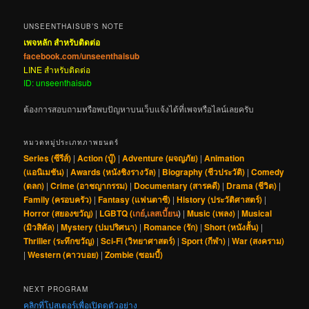
UNSEENTHAISUB’S NOTE
เพจหลัก สำหรับติดต่อ
facebook.com/unseenthaisub
LINE สำหรับติดต่อ
ID: unseenthaisub
ต้องการสอบถามหรือพบปัญหาบนเว็บแจ้งได้ที่เพจหรือไลน์เลยครับ
หมวดหมู่ประเภทภาพยนตร์
Series (ซีรีส์)
|
Action (บู๊)
|
Adventure (ผจญภัย)
|
Animation
(แอนิเมชัน)
|
Awards (หนังชิงรางวัล)
|
Biography (ชีวประวัติ)
|
Comedy
(ตลก)
|
Crime (อาชญากรรม)
|
Documentary (สารคดี)
|
Drama (ชีวิต)
|
Family (ครอบครัว)
|
Fantasy (แฟนตาซี)
|
History (ประวัติศาสตร์)
|
Horror (สยองขวัญ)
|
LGBTQ (
เกย์
,
เลสเบี้ยน
)
|
Music (เพลง)
|
Musical
(มิวสิคัล)
|
Mystery (ปมปริศนา)
|
Romance (รัก)
|
Short (หนังสั้น)
|
Thriller (ระทึกขวัญ)
|
Sci-Fi (วิทยาศาสตร์)
|
Sport (กีฬา)
|
War (สงคราม)
|
Western (คาวบอย)
|
Zombie (ซอมบี้)
NEXT PROGRAM
คลิกที่โปสเตอร์เพื่อเปิดดูตัวอย่าง