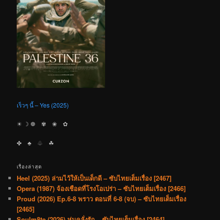
เร็วๆ นี้ – Yes (2025)
☀︎ ☽ ❁ ✾ ❀ ✿
✤ ♣︎ ♧ ☘︎
เรื่องล่าสุด
Heel (2025) ล่ามไว้ให้เป็นเด็กดี – ซับไทยเต็มเรื่อง [2467]
Opera (1987) จ้องเชือดที่โรงโอเปร่า – ซับไทยเต็มเรื่อง [2466]
Proud (2026) Ep.6-8 พราว ตอนที่ 6-8 (จบ) – ซับไทยเต็มเรื่อง
[2465]
Soulm8te (2026) หุ่นคลั่งรัก – ซับไทยเต็มเรื่อง [2464]