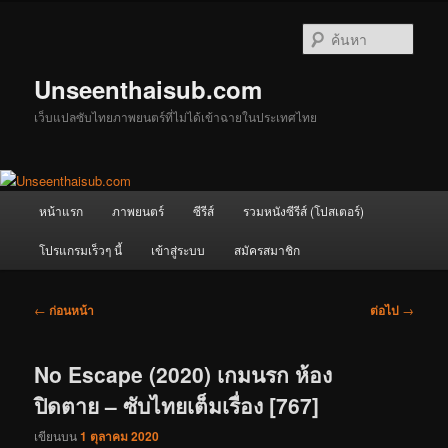
ข้าม
ไป
ค้นหา
ยัง
เนื้อหา
Unseenthaisub.com
หลัก
เว็บแปลซับไทยภาพยนตร์ที่ไม่ได้เข้าฉายในประเทศไทย
เมนู
หน้าแรก
ภาพยนตร์
ซีรีส์
รวมหนังซีรีส์ (โปสเตอร์)
หลัก
โปรแกรมเร็วๆ นี้
เข้าสู่ระบบ
สมัครสมาชิก
เมนู
←
ก่อนหน้า
ต่อไป
→
นำทาง
เรื่อง
No Escape (2020) เกมนรก ห้อง
ปิดตาย – ซับไทยเต็มเรื่อง [767]
เขียนบน
1 ตุลาคม 2020