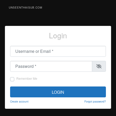
UNSEENTHAISUB.COM
Login
Username or Email
*
Password
*
Remember Me
LOGIN
Create account
Forgot password?