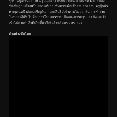
รุกรานยูเครนอย่างเต็มรูปแบบ โรงเรียนประถมทั่วพื้นที่ห่างไกลของ
รัสเซียถูกเปลี่ยนเป็นสถานที่เกณฑ์ทหารเพื่อเข้าร่วมสงคราม ครูผู้กล้า
หาญคนหนึ่งต้องเผชิญกับภาวะกลืนไม่เข้าคายไม่ออกในการทำงาน
ในระบบที่เต็มไปด้วยการโฆษณาชวนเชื่อและความรุนแรง จึงแฝงตัว
เข้าไปถ่ายทำสิ่งที่เกิดขึ้นจริงในโรงเรียนของเขาเอง
ตัวอย่างซับไทย