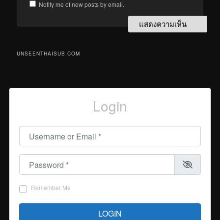
Notify me of new posts by email.
UNSEENTHAISUB.COM
Login
Username or Email
*
Password
*
Remember Me
LOGIN