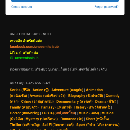
Create account
Forgot password?
UNSEENTHAISUB’S NOTE
เพจหลัก สำหรับติดต่อ
facebook.com/unseenthaisub
LINE สำหรับติดต่อ
ID: unseenthaisub
ต้องการสอบถามหรือพบปัญหาบนเว็บแจ้งได้ที่เพจหรือไลน์เลยครับ
หมวดหมู่ประเภทภาพยนตร์
Series (ซีรีส์)
|
Action (บู๊)
|
Adventure (ผจญภัย)
|
Animation
(แอนิเมชัน)
|
Awards (หนังชิงรางวัล)
|
Biography (ชีวประวัติ)
|
Comedy
(ตลก)
|
Crime (อาชญากรรม)
|
Documentary (สารคดี)
|
Drama (ชีวิต)
|
Family (ครอบครัว)
|
Fantasy (แฟนตาซี)
|
History (ประวัติศาสตร์)
|
Horror (สยองขวัญ)
|
LGBTQ (
เกย์
,
เลสเบี้ยน
)
|
Music (เพลง)
|
Musical
(มิวสิคัล)
|
Mystery (ปมปริศนา)
|
Romance (รัก)
|
Short (หนังสั้น)
|
Thriller (ระทึกขวัญ)
|
Sci-Fi (วิทยาศาสตร์)
|
Sport (กีฬา)
|
War (สงคราม)