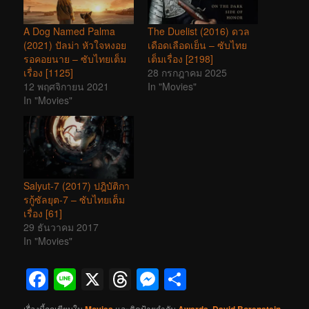
A Dog Named Palma
The Duelist (2016) ดวล
(2021) ปัลม่า หัวใจหงอย
เดือดเลือดเย็น – ซับไทย
รอคอยนาย – ซับไทยเต็ม
เต็มเรื่อง [2198]
เรื่อง [1125]
28 กรกฎาคม 2025
12 พฤศจิกายน 2021
In "Movies"
In "Movies"
Salyut-7 (2017) ปฎิบัติกา
รกู้ซัลยุต-7 – ซับไทยเต็ม
เรื่อง [61]
29 ธันวาคม 2017
In "Movies"
Facebook
Line
X
Threads
Messenger
Share
เรื่องนี้ถูกเขียนใน
Movies
และติดป้ายกำกับ
Awards
,
David Borenstein
,