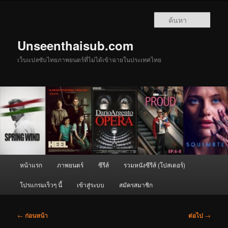
ข้าม
ไป
ค้นหา
ยัง
เนื้อหา
Unseenthaisub.com
หลัก
เว็บแปลซับไทยภาพยนตร์ที่ไม่ได้เข้าฉายในประเทศไทย
เมนู
หน้าแรก
ภาพยนตร์
ซีรีส์
รวมหนังซีรีส์ (โปสเตอร์)
หลัก
โปรแกรมเร็วๆ นี้
เข้าสู่ระบบ
สมัครสมาชิก
เมนู
←
ก่อนหน้า
ต่อไป
→
นำทาง