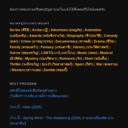
ต้องการสอบถามหรือพบปัญหาบนเว็บแจ้งได้ที่เพจหรือไลน์เลยครับ
หมวดหมู่ประเภทภาพยนตร์
Series (ซีรีส์)
|
Action (บู๊)
|
Adventure (ผจญภัย)
|
Animation
(แอนิเมชัน)
|
Awards (หนังชิงรางวัล)
|
Biography (ชีวประวัติ)
|
Comedy
(ตลก)
|
Crime (อาชญากรรม)
|
Documentary (สารคดี)
|
Drama (ชีวิต)
|
Family (ครอบครัว)
|
Fantasy (แฟนตาซี)
|
History (ประวัติศาสตร์)
|
Horror (สยองขวัญ)
|
LGBTQ (
เกย์
,
เลสเบี้ยน
)
|
Music (เพลง)
|
Musical
(มิวสิคัล)
|
Mystery (ปมปริศนา)
|
Romance (รัก)
|
Short (หนังสั้น)
|
Thriller (ระทึกขวัญ)
|
Sci-Fi (วิทยาศาสตร์)
|
Sport (กีฬา)
|
War (สงคราม)
|
Western (คาวบอย)
|
Zombie (ซอมบี้)
NEXT PROGRAM
คลิกที่โปสเตอร์เพื่อเปิดดูตัวอย่าง
(วันที่คร่าวๆ ครับ อาจมีการเปลี่ยนแปลง)
เร็วๆ นี้ – Heel (2025)
เร็วๆ นี้ – Spring Wind – The Awakening (2026) สายลมเปลี่ยนทิศ ปวง
ประชาตื่นรู้