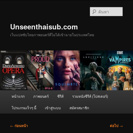
ข้าม
ไป
ค้นหา
ยัง
เนื้อหา
Unseenthaisub.com
หลัก
เว็บแปลซับไทยภาพยนตร์ที่ไม่ได้เข้าฉายในประเทศไทย
เมนู
หน้าแรก
ภาพยนตร์
ซีรีส์
รวมหนังซีรีส์ (โปสเตอร์)
หลัก
โปรแกรมเร็วๆ นี้
เข้าสู่ระบบ
สมัครสมาชิก
เมนู
←
ก่อนหน้า
ต่อไป
→
นำทาง