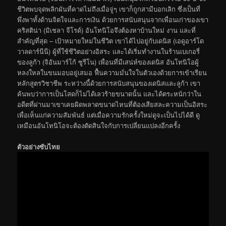
ชีวิตพบจุดพลิกผันที่คาดไม่ถึงเมื่อจู่ๆ เขาก็ถูกสามีบอกเลิก ซึ่งเป็นที่
พึ่งพาทั้งด้านจิตใจและการเงิน ด้วยการสนับสนุนจากเพื่อนเก่าของเขา
คริสติน่า (มิเชลา จีโรด์) อันโทนิโอจึงต้องหาบ้านใหม่ งาน และที่
สำคัญที่สุด – เป้าหมายใหม่ในชีวิต เขาได้ไปอยู่กับเดนิส (เอดูอาร์โด
วาลดาร์นีนี) ผู้ที่ใช้ชีวิตอย่างอิสระ และได้เริ่มทำงานในร้านเบเกอรี่
ของลูก้า (จิอันมาร์โก้ ซูรีโน) เพื่อนที่มีเสน่ห์ของเดนิส อันโทนิโอผู้
หลงใหลในขนมอบอยู่เสมอ ฟื้นความมั่นใจในตัวเองด้วยการเข้าเรียน
หลักสูตรวิชาชีพ ระหว่างนี้ด้วยการสนับสนุนของเดนิสและลูก้า เขา
ค้นพบว่าการเป็นโสดก็ไม่ได้เลวร้ายขนาดนั้น และได้ตระหนักว่าใน
อดีตที่ผ่านมาเขาเคยผิดพลาดขนาดไหนที่ต้องเสียสละความเป็นอิสระ
เพื่อเห็นแก่ความสัมพันธ์ แต่เมื่อความรักครั้งใหม่ดูจะเป็นไปได้ดี ดู
เหมือนอันโทนิโอจะต้องตัดสินใจกับการเปลี่ยนแปลงอีกครั้ง
ตัวอย่างซับไทย