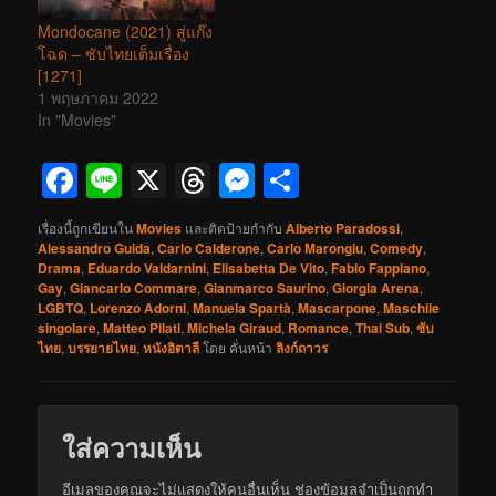
Mondocane (2021) สู่แก๊ง
โฉด – ซับไทยเต็มเรื่อง
[1271]
1 พฤษภาคม 2022
In "Movies"
Facebook
Line
X
Threads
Messenger
Share
เรื่องนี้ถูกเขียนใน
Movies
และติดป้ายกำกับ
Alberto Paradossi
,
Alessandro Guida
,
Carlo Calderone
,
Carlo Marongiu
,
Comedy
,
Drama
,
Eduardo Valdarnini
,
Elisabetta De Vito
,
Fabio Fappiano
,
Gay
,
Giancarlo Commare
,
Gianmarco Saurino
,
Giorgia Arena
,
LGBTQ
,
Lorenzo Adorni
,
Manuela Spartà
,
Mascarpone
,
Maschile
singolare
,
Matteo Pilati
,
Michela Giraud
,
Romance
,
Thai Sub
,
ซับ
ไทย
,
บรรยายไทย
,
หนังอิตาลี
โดย
คั่นหน้า
ลิงก์ถาวร
ใส่ความเห็น
อีเมลของคุณจะไม่แสดงให้คนอื่นเห็น
ช่องข้อมูลจำเป็นถูกทำ