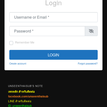
Login
Username or Email
*
Password
*
Remember Me
LOGIN
Create account
Forgot password?
UNSEENTHAISUB’S NOTE
เพจหลัก สำหรับติดต่อ
facebook.com/unseenthaisub
LINE สำหรับติดต่อ
ID: unseenthaisub