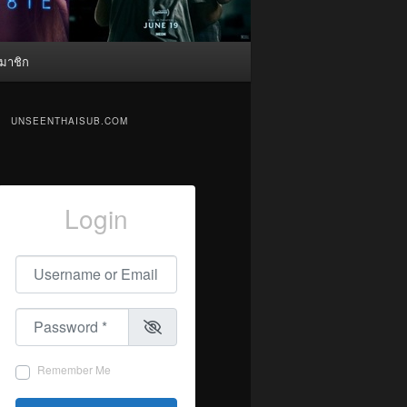
มาชิก
UNSEENTHAISUB.COM
Login
Username or Email
*
Password
*
Remember Me