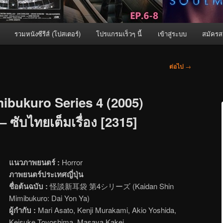
รวมหนังซีรีส์ (โปสเตอร์)
โปรแกรมเร็วๆ นี้
เข้าสู่ระบบ
สมัครส
ต่อไป
→
ibukuro Series 4 (2005)
 – ซับไทยเต็มเรื่อง [2315]
แนวภาพยนตร์ :
Horror
ภาพยนตร์ประเทศญี่ปุ่น
ชื่อต้นฉบับ :
怪談新耳袋 第4シリーズ (Kaidan Shin
Mimibukuro: Dai Yon Ya)
ผู้กำกับ :
Mari Asato, Kenji Murakami, Akio Yoshida,
Keisuke Toyoshima, Masaya Kakei