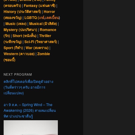
(ครอบครัว)
|
Fantasy (แฟนตาซี)
|
History (ประวัติศาสตร์)
|
Horror
(สยองขวัญ)
|
LGBTQ (
เกย์
,
เลสเบี้ยน
)
|
Music (เพลง)
|
Musical (มิวสิคัล)
|
Mystery (ปมปริศนา)
|
Romance
(รัก)
|
Short (หนังสั้น)
|
Thriller
(ระทึกขวัญ)
|
Sci-Fi (วิทยาศาสตร์)
|
Sport (กีฬา)
|
War (สงคราม)
|
Western (คาวบอย)
|
Zombie
(ซอมบี้)
NEXT PROGRAM
คลิกที่โปสเตอร์เพื่อเปิดดูตัวอย่าง
(วันที่คร่าวๆ ครับ อาจมีการ
เปลี่ยนแปลง)
อา 9 ส.ค. – Spring Wind – The
Awakening (2026) สายลมเปลี่ยน
ทิศ ปวงประชาตื่นรู้