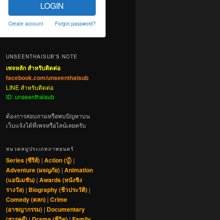
LOGIN
Create account
Forgot password?
UNSEENTHAISUB’S NOTE
เพจหลัก สำหรับติดต่อ
facebook.com/unseenthaisub
LINE สำหรับติดต่อ
ID: unseenthaisub
ต้องการสอบถามหรือพบปัญหาบน
เว็บแจ้งได้ที่เพจหรือไลน์เลยครับ
หมวดหมู่ประเภทภาพยนตร์
Series (ซีรีส์)
|
Action (บู๊)
|
Adventure (ผจญภัย)
|
Animation
(แอนิเมชัน)
|
Awards (หนังชิง
รางวัล)
|
Biography (ชีวประวัติ)
|
Comedy (ตลก)
|
Crime
(อาชญากรรม)
|
Documentary
(สารคดี)
|
Drama (ชีวิต)
|
Family