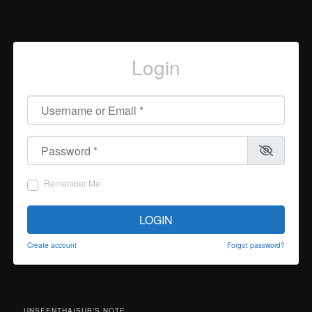
Login
Username or Email
*
Password
*
Remember Me
LOGIN
Create account
Forgot password?
UNSEENTHAISUB’S NOTE