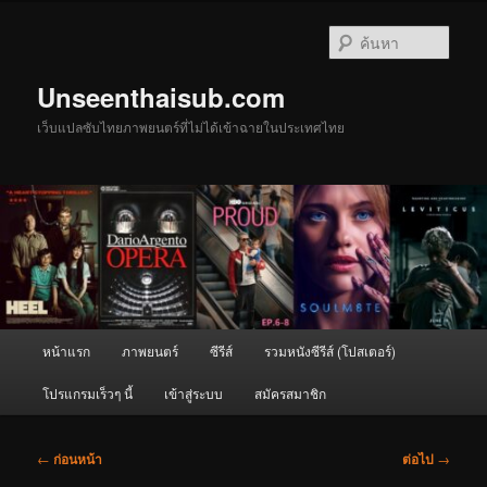
ข้าม
ไป
ค้นหา
ยัง
เนื้อหา
Unseenthaisub.com
หลัก
เว็บแปลซับไทยภาพยนตร์ที่ไม่ได้เข้าฉายในประเทศไทย
เมนู
หน้าแรก
ภาพยนตร์
ซีรีส์
รวมหนังซีรีส์ (โปสเตอร์)
หลัก
โปรแกรมเร็วๆ นี้
เข้าสู่ระบบ
สมัครสมาชิก
เมนู
←
ก่อนหน้า
ต่อไป
→
นำทาง