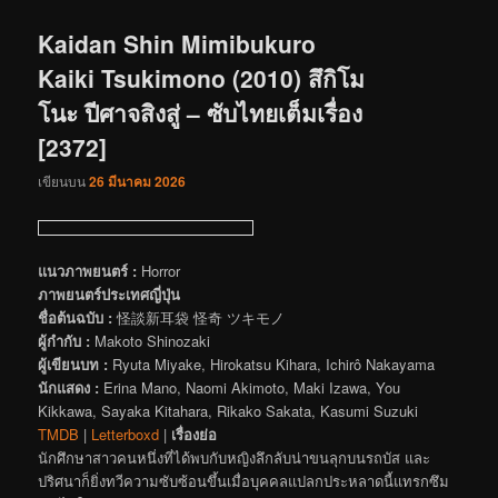
เรื่อง
Kaidan Shin Mimibukuro
Kaiki Tsukimono (2010) สึกิโม
โนะ ปีศาจสิงสู่ – ซับไทยเต็มเรื่อง
[2372]
เขียนบน
26 มีนาคม 2026
แนวภาพยนตร์ :
Horror
ภาพยนตร์ประเทศญี่ปุ่น
ชื่อต้นฉบับ :
怪談新耳袋 怪奇 ツキモノ
ผู้กำกับ :
Makoto Shinozaki
ผู้เขียนบท :
Ryuta Miyake, Hirokatsu Kihara, Ichirô Nakayama
นักแสดง :
Erina Mano, Naomi Akimoto, Maki Izawa, You
Kikkawa, Sayaka Kitahara, Rikako Sakata, Kasumi Suzuki
TMDB
|
Letterboxd
|
เรื่องย่อ
นักศึกษาสาวคนหนึ่งที่ได้พบกับหญิงลึกลับน่าขนลุกบนรถบัส และ
ปริศนาก็ยิ่งทวีความซับซ้อนขึ้นเมื่อบุคคลแปลกประหลาดนี้แทรกซึม