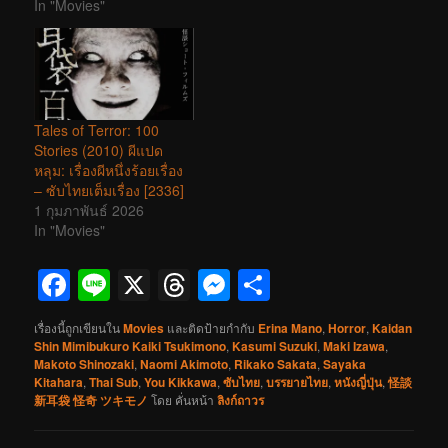
In "Movies"
Tales of Terror: 100
Stories (2010) ผีแปด
หลุม: เรื่องผีหนึ่งร้อยเรื่อง
– ซับไทยเต็มเรื่อง [2336]
1 กุมภาพันธ์ 2026
In "Movies"
Facebook
Line
X
Threads
Messenger
Share
เรื่องนี้ถูกเขียนใน
Movies
และติดป้ายกำกับ
Erina Mano
,
Horror
,
Kaidan
Shin Mimibukuro Kaiki Tsukimono
,
Kasumi Suzuki
,
Maki Izawa
,
Makoto Shinozaki
,
Naomi Akimoto
,
Rikako Sakata
,
Sayaka
Kitahara
,
Thai Sub
,
You Kikkawa
,
ซับไทย
,
บรรยายไทย
,
หนังญี่ปุ่น
,
怪談
新耳袋 怪奇 ツキモノ
โดย
คั่นหน้า
ลิงก์ถาวร