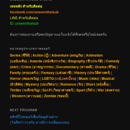
เพจหลัก สำหรับติดต่อ
facebook.com/unseenthaisub
LINE สำหรับติดต่อ
ID: unseenthaisub
ต้องการสอบถามหรือพบปัญหาบนเว็บแจ้งได้ที่เพจหรือไลน์เลยครับ
หมวดหมู่ประเภทภาพยนตร์
Series (ซีรีส์)
|
Action (บู๊)
|
Adventure (ผจญภัย)
|
Animation
(แอนิเมชัน)
|
Awards (หนังชิงรางวัล)
|
Biography (ชีวประวัติ)
|
Comedy
(ตลก)
|
Crime (อาชญากรรม)
|
Documentary (สารคดี)
|
Drama (ชีวิต)
|
Family (ครอบครัว)
|
Fantasy (แฟนตาซี)
|
History (ประวัติศาสตร์)
|
Horror (สยองขวัญ)
|
LGBTQ (
เกย์
,
เลสเบี้ยน
)
|
Music (เพลง)
|
Musical
(มิวสิคัล)
|
Mystery (ปมปริศนา)
|
Romance (รัก)
|
Short (หนังสั้น)
|
Thriller (ระทึกขวัญ)
|
Sci-Fi (วิทยาศาสตร์)
|
Sport (กีฬา)
|
War (สงคราม)
|
Western (คาวบอย)
|
Zombie (ซอมบี้)
NEXT PROGRAM
คลิกที่โปสเตอร์เพื่อเปิดดูตัวอย่าง
(วันที่คร่าวๆ ครับ อาจมีการเปลี่ยนแปลง)