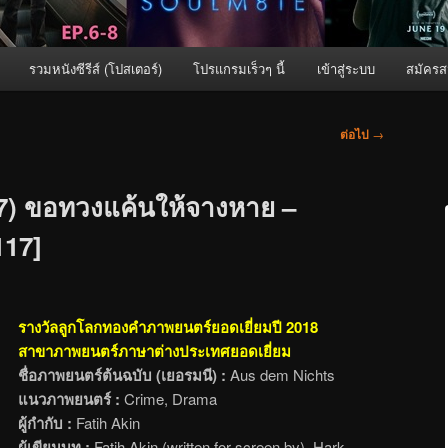
รวมหนังซีรีส์ (โปสเตอร์)
โปรแกรมเร็วๆ นี้
เข้าสู่ระบบ
สมัครส
ต่อไป
→
17) ขอทวงแค้นให้จางหาย –
117]
รางวัลลูกโลกทองคำภาพยนตร์ยอดเยี่ยมปี 2018
สาขาภาพยนตร์ภาษาต่างประเทศยอดเยี่ยม
ชื่อภาพยนตร์ต้นฉบับ (เยอรมนี) :
Aus dem Nichts
แนวภาพยนตร์ :
Crime, Drama
ผู้กำกับ :
Fatih Akin
ผู้เขียนบท :
Fatih Akin (written for screen by), Hark