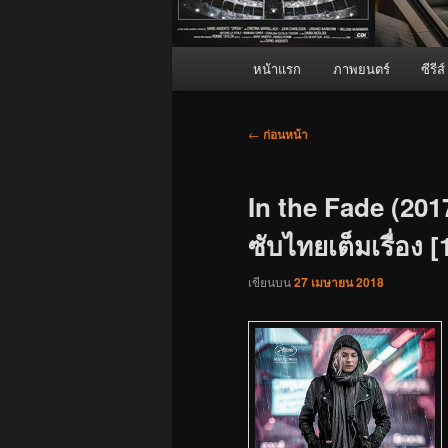
เมนู
หน้าแรก
ภาพยนตร์
ซีรีส์
หลัก
เมนู
←
ก่อนหน้า
นำทาง
เรื่อง
In the Fade (20
ซับไทยเต็มเรื่อง [
เขียนบน
27 เมษายน 2018