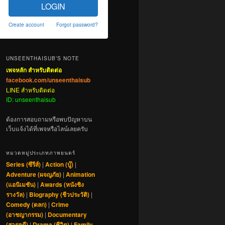
LOGIN
Create account
Forgot password?
UNSEENTHAISUB’S NOTE
เพจหลัก สำหรับติดต่อ
facebook.com/unseenthaisub
LINE สำหรับติดต่อ
ID: unseenthaisub
ต้องการสอบถามหรือพบปัญหาบน
เว็บแจ้งได้ที่เพจหรือไลน์เลยครับ
หมวดหมู่ประเภทภาพยนตร์
Series (ซีรีส์)
|
Action (บู๊)
|
Adventure (ผจญภัย)
|
Animation
(แอนิเมชัน)
|
Awards (หนังชิง
รางวัล)
|
Biography (ชีวประวัติ)
|
Comedy (ตลก)
|
Crime
(อาชญากรรม)
|
Documentary
(สารคดี)
|
Drama (ชีวิต)
|
Family