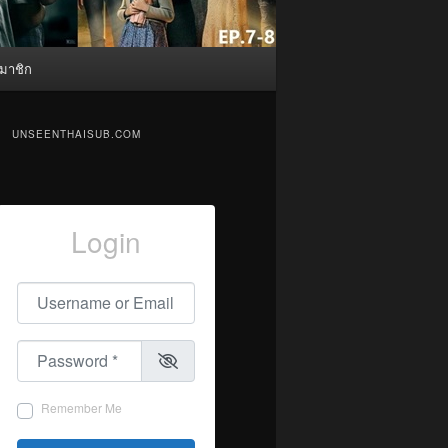
มาชิก
UNSEENTHAISUB.COM
Login
Username or Email
*
Password
*
Remember Me