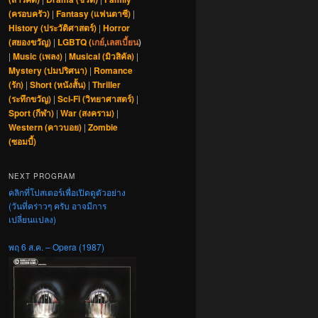
(ครอบครัว)
|
Fantasy (แฟนตาซี)
|
History (ประวัติศาสตร์)
|
Horror
(สยองขวัญ)
|
LGBTQ (
เกย์
,
เลสเบี้ยน
)
|
Music (เพลง)
|
Musical (มิวสิคัล)
|
Mystery (ปมปริศนา)
|
Romance
(รัก)
|
Short (หนังสั้น)
|
Thriller
(ระทึกขวัญ)
|
Sci-Fi (วิทยาศาสตร์)
|
Sport (กีฬา)
|
War (สงคราม)
|
Western (คาวบอย)
|
Zombie
(ซอมบี้)
NEXT PROGRAM
คลิกที่โปสเตอร์เพื่อเปิดดูตัวอย่าง
(วันที่คร่าวๆ ครับ อาจมีการ
เปลี่ยนแปลง)
พฤ 6 ส.ค. – Opera (1987)