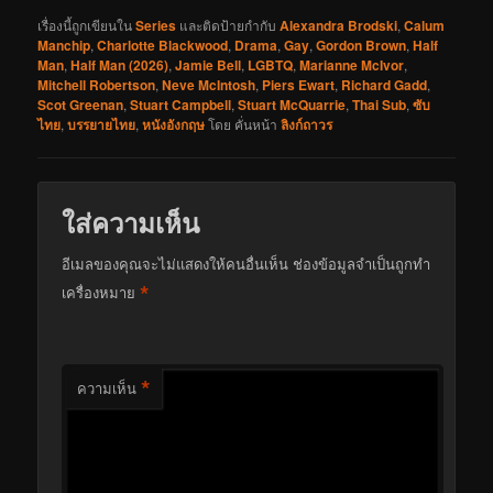
เรื่องนี้ถูกเขียนใน
Series
และติดป้ายกำกับ
Alexandra Brodski
,
Calum
Manchip
,
Charlotte Blackwood
,
Drama
,
Gay
,
Gordon Brown
,
Half
Man
,
Half Man (2026)
,
Jamie Bell
,
LGBTQ
,
Marianne McIvor
,
Mitchell Robertson
,
Neve McIntosh
,
Piers Ewart
,
Richard Gadd
,
Scot Greenan
,
Stuart Campbell
,
Stuart McQuarrie
,
Thai Sub
,
ซับ
ไทย
,
บรรยายไทย
,
หนังอังกฤษ
โดย
คั่นหน้า
ลิงก์ถาวร
ใส่ความเห็น
อีเมลของคุณจะไม่แสดงให้คนอื่นเห็น
ช่องข้อมูลจำเป็นถูกทำ
*
เครื่องหมาย
*
ความเห็น