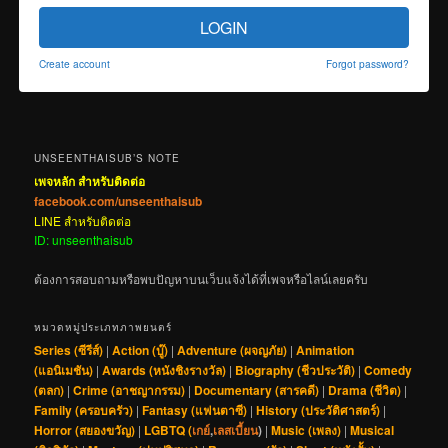
LOGIN
Create account
Forgot password?
UNSEENTHAISUB’S NOTE
เพจหลัก สำหรับติดต่อ
facebook.com/unseenthaisub
LINE สำหรับติดต่อ
ID: unseenthaisub
ต้องการสอบถามหรือพบปัญหาบนเว็บแจ้งได้ที่เพจหรือไลน์เลยครับ
หมวดหมู่ประเภทภาพยนตร์
Series (ซีรีส์)
|
Action (บู๊)
|
Adventure (ผจญภัย)
|
Animation
(แอนิเมชัน)
|
Awards (หนังชิงรางวัล)
|
Biography (ชีวประวัติ)
|
Comedy
(ตลก)
|
Crime (อาชญากรรม)
|
Documentary (สารคดี)
|
Drama (ชีวิต)
|
Family (ครอบครัว)
|
Fantasy (แฟนตาซี)
|
History (ประวัติศาสตร์)
|
Horror (สยองขวัญ)
|
LGBTQ (
เกย์
,
เลสเบี้ยน
)
|
Music (เพลง)
|
Musical