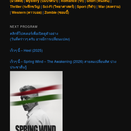
(มิวสิคัล)
|
Mystery (ปมปริศนา)
|
Romance (รัก)
|
Short (หนังสั้น)
|
Thriller (ระทึกขวัญ)
|
Sci-Fi (วิทยาศาสตร์)
|
Sport (กีฬา)
|
War (สงคราม)
|
Western (คาวบอย)
|
Zombie (ซอมบี้)
NEXT PROGRAM
คลิกที่โปสเตอร์เพื่อเปิดดูตัวอย่าง
(วันที่คร่าวๆ ครับ อาจมีการเปลี่ยนแปลง)
เร็วๆ นี้ – Heel (2025)
เร็วๆ นี้ – Spring Wind – The Awakening (2026) สายลมเปลี่ยนทิศ ปวง
ประชาตื่นรู้