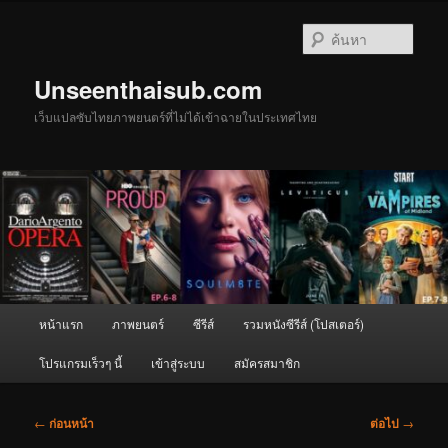
ข้าม
ไป
ค้นหา
ยัง
เนื้อหา
Unseenthaisub.com
หลัก
เว็บแปลซับไทยภาพยนตร์ที่ไม่ได้เข้าฉายในประเทศไทย
เมนู
หน้าแรก
ภาพยนตร์
ซีรีส์
รวมหนังซีรีส์ (โปสเตอร์)
หลัก
โปรแกรมเร็วๆ นี้
เข้าสู่ระบบ
สมัครสมาชิก
เมนู
←
ก่อนหน้า
ต่อไป
→
นำทาง