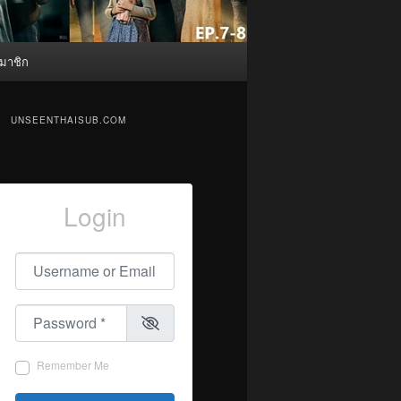
มาชิก
UNSEENTHAISUB.COM
Login
Username or Email
*
Password
*
Remember Me