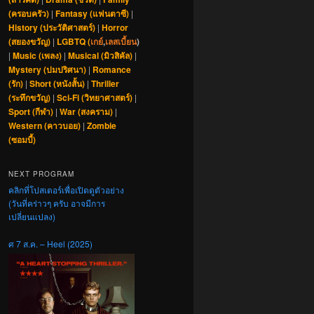
(ครอบครัว)
|
Fantasy (แฟนตาซี)
|
History (ประวัติศาสตร์)
|
Horror
(สยองขวัญ)
|
LGBTQ (
เกย์
,
เลสเบี้ยน
)
|
Music (เพลง)
|
Musical (มิวสิคัล)
|
Mystery (ปมปริศนา)
|
Romance
(รัก)
|
Short (หนังสั้น)
|
Thriller
(ระทึกขวัญ)
|
Sci-Fi (วิทยาศาสตร์)
|
Sport (กีฬา)
|
War (สงคราม)
|
Western (คาวบอย)
|
Zombie
(ซอมบี้)
NEXT PROGRAM
คลิกที่โปสเตอร์เพื่อเปิดดูตัวอย่าง
(วันที่คร่าวๆ ครับ อาจมีการ
เปลี่ยนแปลง)
ศ 7 ส.ค. – Heel (2025)