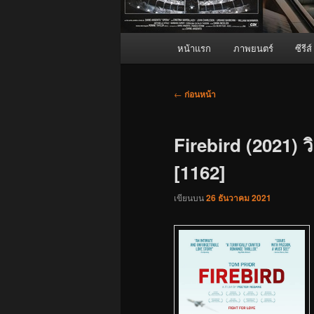
เมนู
หน้าแรก
ภาพยนตร์
ซีรีส์
หลัก
เมนู
←
ก่อนหน้า
นำทาง
เรื่อง
Firebird (2021) ว
[1162]
เขียนบน
26 ธันวาคม 2021