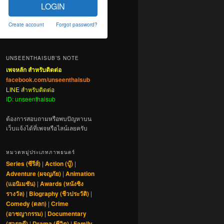
LOGIN
Create account
Forgot password?
UNSEENTHAISUB’S NOTE
เพจหลัก สำหรับติดต่อ
facebook.com/unseenthaisub
LINE สำหรับติดต่อ
ID: unseenthaisub
ต้องการสอบถามหรือพบปัญหาบน
เว็บแจ้งได้ที่เพจหรือไลน์เลยครับ
หมวดหมู่ประเภทภาพยนตร์
Series (ซีรีส์)
|
Action (บู๊)
|
Adventure (ผจญภัย)
|
Animation
(แอนิเมชัน)
|
Awards (หนังชิง
รางวัล)
|
Biography (ชีวประวัติ)
|
Comedy (ตลก)
|
Crime
(อาชญากรรม)
|
Documentary
(สารคดี)
|
Drama (ชีวิต)
|
Family