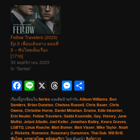
Fellow Travelers (2023)
Ep.5 เพื่อนเดินทาง ตอนที่
5 – ซับไทยเต็มเรื่อง
[1716]
30 พฤศจิกายน 2023
In "Series"
Facebook
Line
X
Threads
Messenger
Share
เรื่องนี้ถูกเขียนใน
Series
และติดป้ายกำกับ
Allison Williams
,
Ben
Sanders
,
Brian Dunstan
,
Chelsea Russell
,
Chris Bauer
,
Chris
Owens
,
Christine Horne
,
Daniel Minahan
,
Drama
,
Edie Inksetter
,
Erin Neufer
,
Fellow Travelers
,
Gabbi Kosmidis
,
Gay
,
History
,
Jane
Moffat
,
Jelani Alladin
,
Joel Keller
,
Jonathan Bailey
,
Keara Graves
,
LGBTQ
,
Linus Roache
,
Matt Bomer
,
Matt Visser
,
Mike Taylor
,
Noah
J. Ricketts
,
Romance
,
Rosemary Dunsmore
,
Thai Sub
,
Will Brill
,
ซับไทย
,
บรรยายไทย
,
หนังอเมริกา
โดย
คั่นหน้า
ลิงก์ถาวร