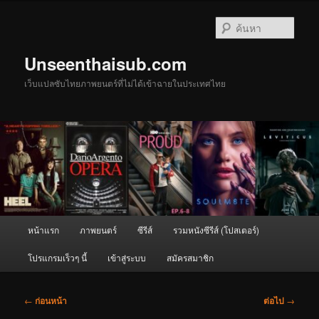
ข้าม
ไป
ค้นหา
ยัง
เนื้อหา
Unseenthaisub.com
หลัก
เว็บแปลซับไทยภาพยนตร์ที่ไม่ได้เข้าฉายในประเทศไทย
เมนู
หน้าแรก
ภาพยนตร์
ซีรีส์
รวมหนังซีรีส์ (โปสเตอร์)
หลัก
โปรแกรมเร็วๆ นี้
เข้าสู่ระบบ
สมัครสมาชิก
เมนู
←
ก่อนหน้า
ต่อไป
→
นำทาง