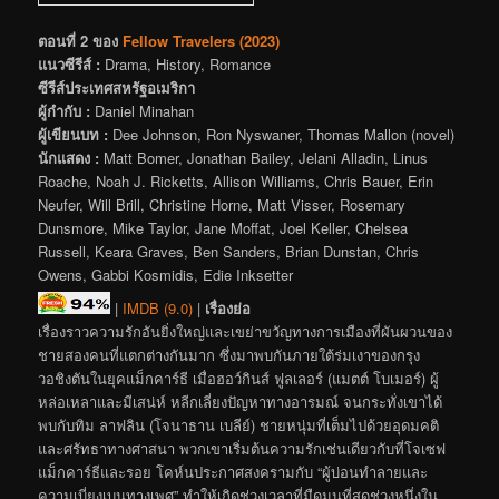
ตอนที่ 2 ของ
Fellow Travelers (2023)
แนวซีรีส์ :
Drama, History, Romance
ซีรีส์ประเทศสหรัฐอเมริกา
ผู้กำกับ :
Daniel Minahan
ผู้เขียนบท :
Dee Johnson, Ron Nyswaner, Thomas Mallon (novel)
นักแสดง :
Matt Bomer, Jonathan Bailey, Jelani Alladin, Linus
Roache, Noah J. Ricketts, Allison Williams, Chris Bauer, Erin
Neufer, Will Brill, Christine Horne, Matt Visser, Rosemary
Dunsmore, Mike Taylor, Jane Moffat, Joel Keller, Chelsea
Russell, Keara Graves, Ben Sanders, Brian Dunstan, Chris
Owens, Gabbi Kosmidis, Edie Inksetter
|
IMDB (9.0)
|
เรื่องย่อ
เรื่องราวความรักอันยิ่งใหญ่และเขย่าขวัญทางการเมืองที่ผันผวนของ
ชายสองคนที่แตกต่างกันมาก ซึ่งมาพบกันภายใต้ร่มเงาของกรุง
วอชิงตันในยุคแม็กคาร์ธี เมื่อฮอว์กินส์ ฟูลเลอร์ (แมตต์ โบเมอร์) ผู้
หล่อเหลาและมีเสน่ห์ หลีกเลี่ยงปัญหาทางอารมณ์ จนกระทั่งเขาได้
พบกับทิม ลาฟลิน (โจนาธาน เบลีย์) ชายหนุ่มที่เต็มไปด้วยอุดมคติ
และศรัทธาทางศาสนา พวกเขาเริ่มต้นความรักเช่นเดียวกับที่โจเซฟ
แม็กคาร์ธีและรอย โคห์นประกาศสงครามกับ “ผู้บ่อนทำลายและ
ความเบี่ยงเบนทางเพศ” ทำให้เกิดช่วงเวลาที่มืดมนที่สุดช่วงหนึ่งใน