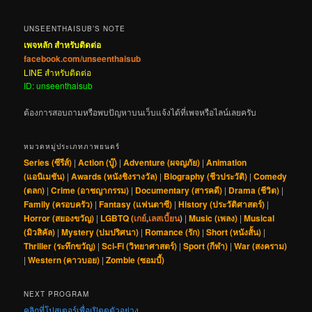
UNSEENTHAISUB’S NOTE
เพจหลัก สำหรับติดต่อ
facebook.com/unseenthaisub
LINE สำหรับติดต่อ
ID: unseenthaisub
ต้องการสอบถามหรือพบปัญหาบนเว็บแจ้งได้ที่เพจหรือไลน์เลยครับ
หมวดหมู่ประเภทภาพยนตร์
Series (ซีรีส์)
|
Action (บู๊)
|
Adventure (ผจญภัย)
|
Animation
(แอนิเมชัน)
|
Awards (หนังชิงรางวัล)
|
Biography (ชีวประวัติ)
|
Comedy
(ตลก)
|
Crime (อาชญากรรม)
|
Documentary (สารคดี)
|
Drama (ชีวิต)
|
Family (ครอบครัว)
|
Fantasy (แฟนตาซี)
|
History (ประวัติศาสตร์)
|
Horror (สยองขวัญ)
|
LGBTQ (
เกย์
,
เลสเบี้ยน
)
|
Music (เพลง)
|
Musical
(มิวสิคัล)
|
Mystery (ปมปริศนา)
|
Romance (รัก)
|
Short (หนังสั้น)
|
Thriller (ระทึกขวัญ)
|
Sci-Fi (วิทยาศาสตร์)
|
Sport (กีฬา)
|
War (สงคราม)
|
Western (คาวบอย)
|
Zombie (ซอมบี้)
NEXT PROGRAM
คลิกที่โปสเตอร์เพื่อเปิดดูตัวอย่าง