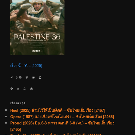
เร็วๆ นี้ – Yes (2025)
☀︎ ☽ ❁ ✾ ❀ ✿
✤ ♣︎ ♧ ☘︎
เรื่องล่าสุด
Heel (2025) ล่ามไว้ให้เป็นเด็กดี – ซับไทยเต็มเรื่อง [2467]
Opera (1987) จ้องเชือดที่โรงโอเปร่า – ซับไทยเต็มเรื่อง [2466]
Proud (2026) Ep.6-8 พราว ตอนที่ 6-8 (จบ) – ซับไทยเต็มเรื่อง
[2465]