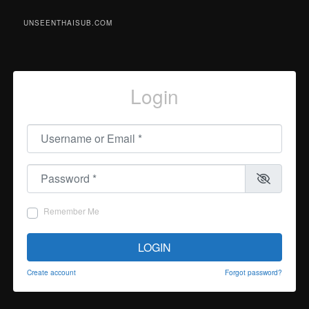
UNSEENTHAISUB.COM
Login
Username or Email
*
Password
*
Remember Me
LOGIN
Create account
Forgot password?