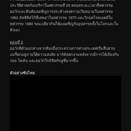
ประวัติศาสตร์อเมริกาในศตวรรษที่ 20 ตลอดระยะเวลาสี่ทศวรรษ
ฮอว์กและทิมต้องเผชิญการประท้วงสงครามเวียดนามในทศวรรษ
1960 ลัทธิดิสโก้ที่เสพยาในทศวรรษ 1970 และวิกฤตโรคเอดส์ใน
ทศวรรษ 1980 ขณะเดียวกันก็ต้องเผชิญกับอุปสรรคทั้งในโลกและใน
ตัวเอง
ตอนที่ 2
ฮอว์กตีตัวออกห่างจากทิมเมื่อกระทรวงการต่างประเทศเริ่มสืบสวน
แมรี่ตกอยู่ภายใต้ความสงสัย มาร์คัสตกงานหลังจากมีการโต้เถียงกับ
รอย โคห์น และฮอว์กใกล้ชิดกับลูซี่มากขึ้น
ตัวอย่างซับไทย