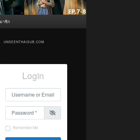
มาชิก
UNSEENTHAISUB.COM
Login
Username or Email
*
Password
*
Remember Me