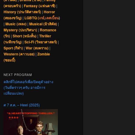
(ครอบครัว)
|
Fantasy (แฟนตาซี)
|
History (ประวัติศาสตร์)
|
Horror
(สยองขวัญ)
|
LGBTQ (
เกย์
,
เลสเบี้ยน
)
|
Music (เพลง)
|
Musical (มิวสิคัล)
|
Mystery (ปมปริศนา)
|
Romance
(รัก)
|
Short (หนังสั้น)
|
Thriller
(ระทึกขวัญ)
|
Sci-Fi (วิทยาศาสตร์)
|
Sport (กีฬา)
|
War (สงคราม)
|
Western (คาวบอย)
|
Zombie
(ซอมบี้)
NEXT PROGRAM
คลิกที่โปสเตอร์เพื่อเปิดดูตัวอย่าง
(วันที่คร่าวๆ ครับ อาจมีการ
เปลี่ยนแปลง)
ศ 7 ส.ค. – Heel (2025)