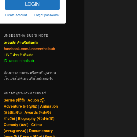
LOGIN
Create account
Forgot password?
UNSEENTHAISUB’S NOTE
เพจหลัก สำหรับติดต่อ
facebook.com/unseenthaisub
LINE สำหรับติดต่อ
ID: unseenthaisub
ต้องการสอบถามหรือพบปัญหาบน
เว็บแจ้งได้ที่เพจหรือไลน์เลยครับ
หมวดหมู่ประเภทภาพยนตร์
Series (ซีรีส์)
|
Action (บู๊)
|
Adventure (ผจญภัย)
|
Animation
(แอนิเมชัน)
|
Awards (หนังชิง
รางวัล)
|
Biography (ชีวประวัติ)
|
Comedy (ตลก)
|
Crime
(อาชญากรรม)
|
Documentary
(สารคดี)
|
Drama (ชีวิต)
|
Family