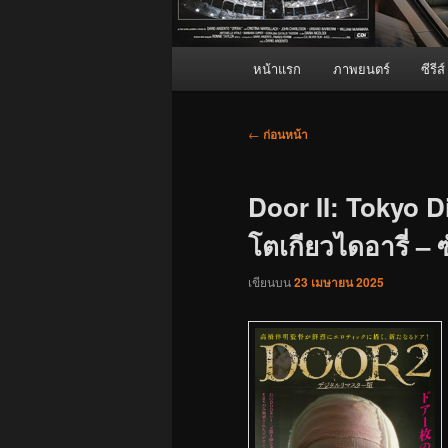
เมนู
หน้าแรก
ภาพยนตร์
ซีรีส์
หลัก
เมนู
←
ก่อนหน้า
นำทาง
เรื่อง
Door II: Tokyo Di
โตเกียวไดอารี่ – 
เขียนบน
23 เมษายน 2025