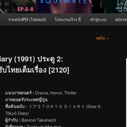
รวมหนังซีรีส์ (โปสเตอร์)
โปรแกรมเร็วๆ นี้
เข้าสู่ระบบ
สมัครส
ต่อไป
→
ary (1991) ประตู 2:
ซับไทยเต็มเรื่อง [2120]
แนวภาพยนตร์ :
Drama, Horror, Thriller
ภาพยนตร์ประเทศญี่ปุ่น
ชื่อต้นฉบับ :
ドア 2 ＴＯＫＹＯ ＤＩＡＲＹ (Door II:
Tôkyô Diary)
ผู้กำกับ :
Banmei Takahashi
ผู้เขียนบท :
Toshiyuki Mizutani