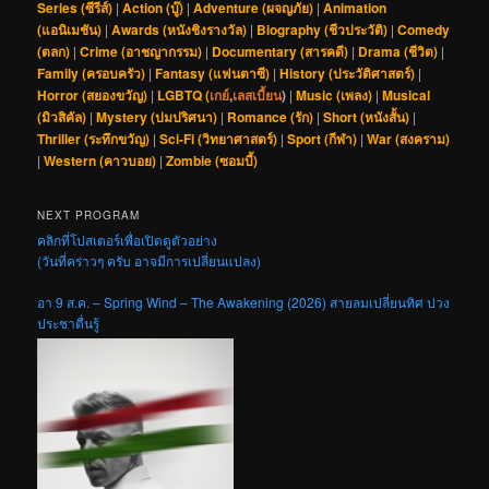
Series (ซีรีส์)
|
Action (บู๊)
|
Adventure (ผจญภัย)
|
Animation
(แอนิเมชัน)
|
Awards (หนังชิงรางวัล)
|
Biography (ชีวประวัติ)
|
Comedy
(ตลก)
|
Crime (อาชญากรรม)
|
Documentary (สารคดี)
|
Drama (ชีวิต)
|
Family (ครอบครัว)
|
Fantasy (แฟนตาซี)
|
History (ประวัติศาสตร์)
|
Horror (สยองขวัญ)
|
LGBTQ (
เกย์
,
เลสเบี้ยน
)
|
Music (เพลง)
|
Musical
(มิวสิคัล)
|
Mystery (ปมปริศนา)
|
Romance (รัก)
|
Short (หนังสั้น)
|
Thriller (ระทึกขวัญ)
|
Sci-Fi (วิทยาศาสตร์)
|
Sport (กีฬา)
|
War (สงคราม)
|
Western (คาวบอย)
|
Zombie (ซอมบี้)
NEXT PROGRAM
คลิกที่โปสเตอร์เพื่อเปิดดูตัวอย่าง
(วันที่คร่าวๆ ครับ อาจมีการเปลี่ยนแปลง)
อา 9 ส.ค. – Spring Wind – The Awakening (2026) สายลมเปลี่ยนทิศ ปวง
ประชาตื่นรู้