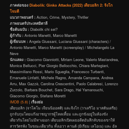
ภาคต่อของ
Diabolik: Ginko Attacks (2022) เดียบอลิก 2: จิงโก
โจมตี
แนวภาพยนตร์ :
Action, Crime, Mystery, Thriller
ภาพยนตร์ประเทศอิตาลี
ชื่อต้นฉบับ :
Diabolik chi sei?
ผู้กำกับ :
Antonio Manetti, Marco Manetti
ผู้เขียนบท :
Angela Giussani, Luciana Giussani (characters) /
Antonio Manetti, Marco Manetti (screenplay) / Michelangelo La
Neve
นักแสดง :
Giacomo Gianniotti, Miriam Leone, Valerio Mastandrea,
Monica Bellucci, Pier Giorgio Bellocchio, Chiara Martegiani,
Massimiliano Rossi, Mario Sgueglia, Francesco Turbanti,
Emanuele Linfatti, Michele Ragno, Amanda Campana, Andrea
Arru, Max Gazzè, Carolina Crescentini, Paolo Calabresi, Lorenzo
Zurzolo, Barbara Bouchet, Sara Drago, Hal Yamanouchi,
Giacomo Giorgio, Stefano Moretti
IMDB (5.8)
|
เรื่องย่อ
เดียบอลิก (จาโคโม เจียนนิออตติ) และจิงโก (วาเลริโอ มาสตันเดรีย)
ถูกจับกุมโดยแก๊งอาชญากรผู้โหดเหี้ยม และถูกขังอยู่ในห้องขัง
เดียวกันโดยไม่มีทางออก เดียบอลิกเปิดเผยอดีตอันลึกลับของเขาให้
สารวัตรฟัง ในขณะเดียวกัน ทั้งเอวา คานต์ (มิเรียม เลโอเน) และ อัล