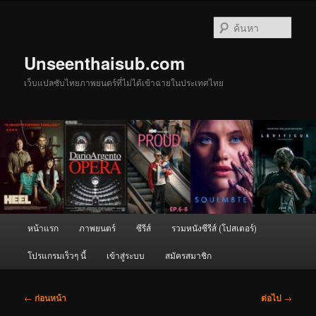
ข้าม
ไป
ค้นหา
ยัง
เนื้อหา
Unseenthaisub.com
หลัก
เว็บแปลซับไทยภาพยนตร์ที่ไม่ได้เข้าฉายในประเทศไทย
เมนู
หน้าแรก
ภาพยนตร์
ซีรีส์
รวมหนังซีรีส์ (โปสเตอร์)
หลัก
โปรแกรมเร็วๆ นี้
เข้าสู่ระบบ
สมัครสมาชิก
เมนู
←
ก่อนหน้า
ต่อไป
→
นำทาง