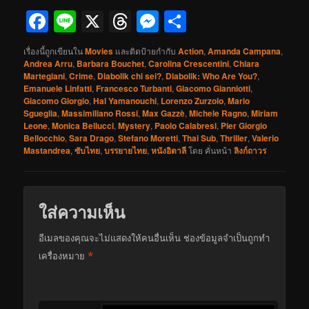
Facebook
Line
X
Threads
Messenger
Share
เรื่องนี้ถูกเขียนใน
Movies
และติดป้ายกำกับ
Action
,
Amanda Campana
,
Andrea Arru
,
Barbara Bouchet
,
Carolina Crescentini
,
Chiara
Martegiani
,
Crime
,
Diabolik chi sei?
,
Diabolik: Who Are You?
,
Emanuele Linfatti
,
Francesco Turbanti
,
Giacomo Gianniotti
,
Giacomo Giorgio
,
Hal Yamanouchi
,
Lorenzo Zurzolo
,
Mario
Sgueglia
,
Massimiliano Rossi
,
Max Gazzè
,
Michele Ragno
,
Miriam
Leone
,
Monica Bellucci
,
Mystery
,
Paolo Calabresi
,
Pier Giorgio
Bellocchio
,
Sara Drago
,
Stefano Moretti
,
Thai Sub
,
Thriller
,
Valerio
Mastandrea
,
ซับไทย
,
บรรยายไทย
,
หนังอิตาลี
โดย
คั่นหน้า
ลิงก์ถาวร
ใส่ความเห็น
อีเมลของคุณจะไม่แสดงให้คนอื่นเห็น
ช่องข้อมูลจำเป็นถูกทำ
*
เครื่องหมาย